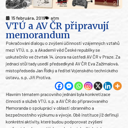
15 februára, 2019
atm
VTÚ a AV ČR připravují
memorandum
Pokračování dialogu o zvýšení účinnosti vzájemných vztahů
mezi VTÚ, s. p. a Akademií věd České republiky se
uskutečnilo ve čtvrtek 14. února na ústředí AV ČR v Praze. Za
jednací stůl tady usedli předsedkyně AV ČR Eva Zažímalová,
místopředseda Jan Řídký a ředitel Vojenského technického
ústavu, s.p. Jiří Protiva.
Hlavním tématem pracovního jednání byla konkretizace
činností a služeb VTÚ, s.p. a AV ČR do připravovaného
Memoranda o spolupráci v oblasti obranného a
bezpečnostního výzkumu a vývoje. Obě instituce již definují
konkrétní aktivity, které budou podporovat zvýšení