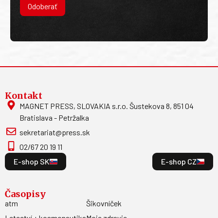
Odoberať
Kontakt
MAGNET PRESS, SLOVAKIA s.r.o. Šustekova 8, 851 04
Bratislava - Petržalka
sekretariat@press.sk
02/67 20 19 11
E-shop SK
E-shop CZ
Časopisy
atm
Šikovníček
Letectví + kosmonautika
Moje zdravie