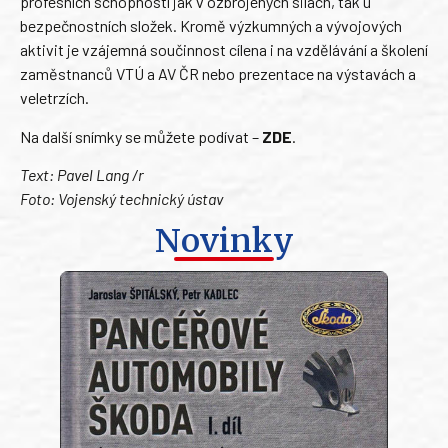
profesních schopností jak v ozbrojených silách, tak u
bezpečnostních složek. Kromě výzkumných a vývojových
aktivit je vzájemná součinnost cílena i na vzdělávání a školení
zaměstnanců VTÚ a AV ČR nebo prezentace na výstavách a
veletrzích.
Na další snímky se můžete podívat –
ZDE
.
Text: Pavel Lang /r
Foto: Vojenský technický ústav
Novinky