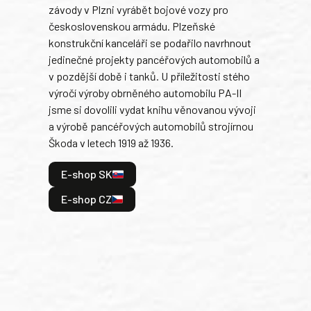
závody v Plzni vyrábět bojové vozy pro
býva
československou armádu. Plzeňské
Rusk
konstrukční kanceláři se podařilo navrhnout
armá
jedinečné projekty pancéřových automobilů a
stře
v pozdější době i tanků. U příležitosti stého
při 
výročí výroby obrněného automobilu PA-II
blíz
jsme si dovolili vydat knihu věnovanou vývoji
tank
a výrobě pancéřových automobilů strojírnou
v lé
Škoda v letech 1919 až 1936.
tak 
hrdi
E-shop SK
je: 
odeh
E-shop CZ
bitv
E
E