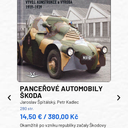
PANCEŘOVÉ AUTOMOBILY
ŠKODA
TA
Jaroslav Špitálský, Petr Kadlec
Ben
280 str.
352 s
14,50 € / 380,00 Kč
22
Okamžitě po vzniku republiky začaly Škodovy
Tank