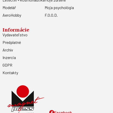
Modelář
Moja psychológia
AeroHobby
F.O.O.D.
Informácie
Vydavateľstvo
Predplatné
Archív
Inzercia
GDPR
Kontakty
Facebook