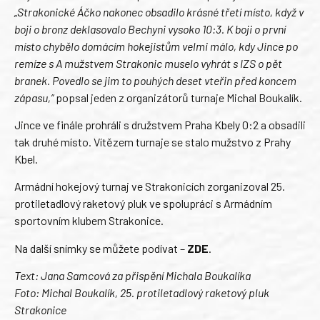
„Strakonické Áčko nakonec obsadilo krásné třetí místo, když v
boji o bronz deklasovalo Bechyni vysoko 10:3. K boji o první
místo chybělo domácím hokejistům velmi málo, kdy Jince po
remíze s A mužstvem Strakonic muselo vyhrát s IZS o pět
branek. Povedlo se jim to pouhých deset vteřin před koncem
zápasu,“
popsal jeden z organizátorů turnaje Michal Boukalík.
Jince ve finále prohráli s družstvem Praha Kbely 0:2 a obsadili
tak druhé místo. Vítězem turnaje se stalo mužstvo z Prahy
Kbel.
Armádní hokejový turnaj ve Strakonicích zorganizoval 25.
protiletadlový raketový pluk ve spolupráci s Armádním
sportovním klubem Strakonice.
Na další snímky se můžete podívat –
ZDE
.
Text: Jana Samcová za přispění Michala Boukalíka
Foto: Michal Boukalík, 25. protiletadlový raketový pluk
Strakonice