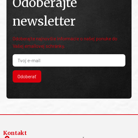
Odoberajte
newsletter
Odoberajte najnovšie informácie o našej ponuke do
Vašej emailovej schránky.
Odoberať
Kontakt