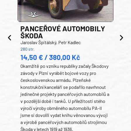
PANCEŘOVÉ AUTOMOBILY
ŠKODA
TA
Jaroslav Špitálský, Petr Kadlec
Ben
280 str.
352 s
14,50 € / 380,00 Kč
22
Okamžitě po vzniku republiky začaly Škodovy
Tank
závody v Plzni vyrábět bojové vozy pro
býva
československou armádu. Plzeňské
Rusk
konstrukční kanceláři se podařilo navrhnout
armá
jedinečné projekty pancéřových automobilů a
stře
v pozdější době i tanků. U příležitosti stého
při 
výročí výroby obrněného automobilu PA-II
blíz
jsme si dovolili vydat knihu věnovanou vývoji
tank
a výrobě pancéřových automobilů strojírnou
v lé
Škoda v letech 1919 až 1936.
tak 