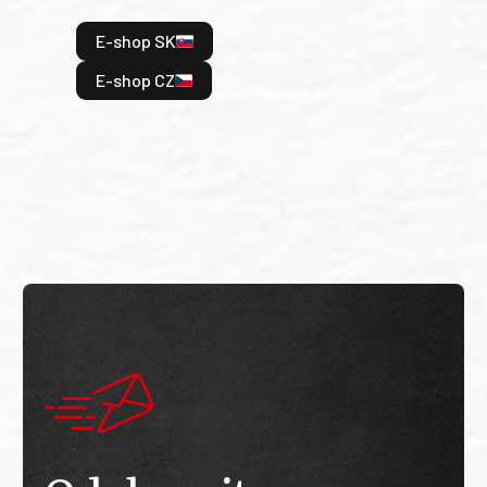
hrdi
E-shop SK
je: 
odeh
E-shop CZ
bitv
E
E