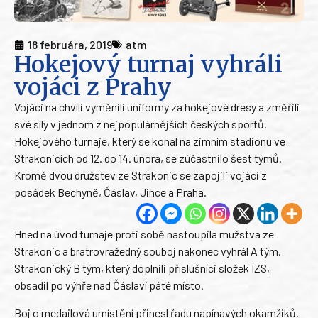
18 februára, 2019
atm
Hokejový turnaj vyhráli
vojáci z Prahy
Vojáci na chvíli vyměnili uniformy za hokejové dresy a změřili
své síly v jednom z nejpopulárnějších českých sportů.
Hokejového turnaje, který se konal na zimním stadionu ve
Strakonicích od 12. do 14. února, se zúčastnilo šest týmů.
Kromě dvou družstev ze Strakonic se zapojili vojáci z
posádek Bechyně, Čáslav, Jince a Praha.
Hned na úvod turnaje proti sobě nastoupila mužstva ze
Strakonic a bratrovražedný souboj nakonec vyhrál A tým.
Strakonický B tým, který doplnili příslušníci složek IZS,
obsadil po výhře nad Čáslaví páté místo.
Boj o medailová umístění přinesl řadu napínavých okamžiků.