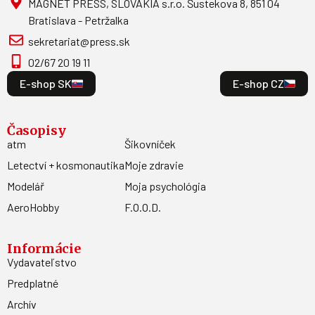
MAGNET PRESS, SLOVAKIA s.r.o. Šustekova 8, 851 04
Bratislava - Petržalka
sekretariat@press.sk
02/67 20 19 11
E-shop SK
E-shop CZ
Časopisy
atm
Šikovníček
Letectví + kosmonautika
Moje zdravie
Modelář
Moja psychológia
AeroHobby
F.O.O.D.
Informácie
Vydavateľstvo
Predplatné
Archív