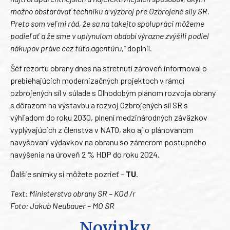
možno obstarávať techniku a výzbroj pre Ozbrojené sily SR.
Preto som veľmi rád, že sa na takejto spolupráci môžeme
podieľať a že sme v uplynulom období výrazne zvýšili podiel
nákupov práve cez túto agentúru,“
doplnil.
Šéf rezortu obrany dnes na stretnutí zároveň informoval o
prebiehajúcich modernizačných projektoch v rámci
ozbrojených síl v súlade s Dlhodobým plánom rozvoja obrany
s dôrazom na výstavbu a rozvoj Ozbrojených síl SR s
výhľadom do roku 2030, plnení medzinárodných záväzkov
vyplývajúcich z členstva v NATO, ako aj o plánovanom
navyšovaní výdavkov na obranu so zámerom postupného
navýšenia na úroveň 2 % HDP do roku 2024.
Ďalšie snímky si môžete pozrieť –
TU
.
Text: Ministerstvo obrany SR – KOd /r
Foto: Jakub Neubauer – MO SR
Novinky