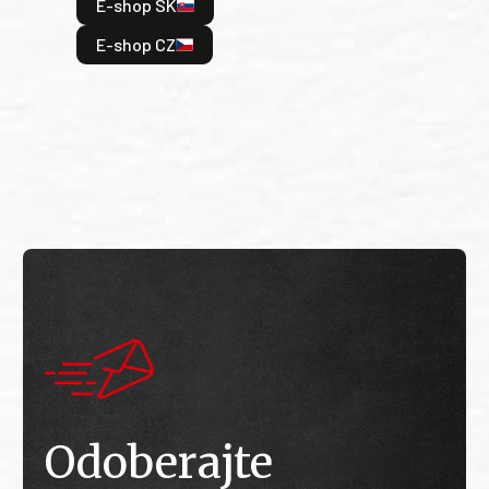
E-shop SK
je: 
odeh
E-shop CZ
bitv
E
E
Odoberajte