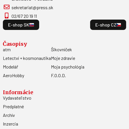
sekretariat@press.sk
02/67 20 19 11
E-shop SK
E-shop CZ
Časopisy
atm
Šikovníček
Letectví + kosmonautika
Moje zdravie
Modelář
Moja psychológia
AeroHobby
F.O.O.D.
Informácie
Vydavateľstvo
Predplatné
Archív
Inzercia