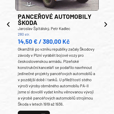
PANCEŘOVÉ AUTOMOBILY
ŠKODA
TA
Jaroslav Špitálský, Petr Kadlec
Ben
280 str.
352 s
14,50 € / 380,00 Kč
22
Okamžitě po vzniku republiky začaly Škodovy
Tank
závody v Plzni vyrábět bojové vozy pro
býva
československou armádu. Plzeňské
Rusk
konstrukční kanceláři se podařilo navrhnout
armá
jedinečné projekty pancéřových automobilů a
stře
v pozdější době i tanků. U příležitosti stého
při 
výročí výroby obrněného automobilu PA-II
blíz
jsme si dovolili vydat knihu věnovanou vývoji
tank
a výrobě pancéřových automobilů strojírnou
v lé
Škoda v letech 1919 až 1936.
tak 
hrdi