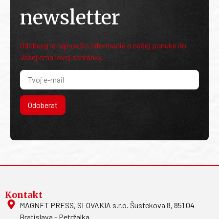
newsletter
Odoberajte najnovšie informácie o našej ponuke do
Vašej emailovej schránky.
Odoberať
Kontakt
MAGNET PRESS, SLOVAKIA s.r.o. Šustekova 8, 851 04
Bratislava - Petržalka