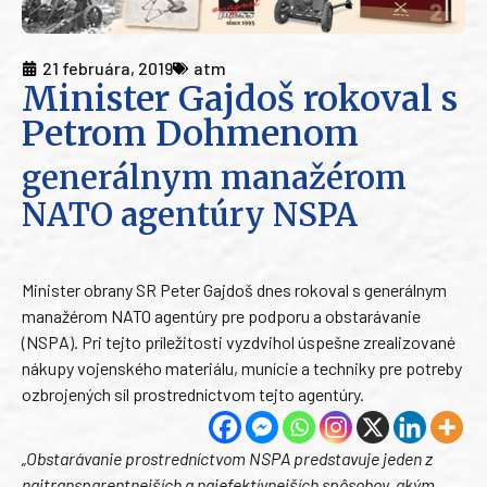
21 februára, 2019
atm
Minister Gajdoš rokoval s
Petrom Dohmenom
generálnym manažérom
NATO agentúry NSPA
Minister obrany SR Peter Gajdoš dnes rokoval s generálnym
manažérom NATO agentúry pre podporu a obstarávanie
(NSPA). Pri tejto príležitosti vyzdvihol úspešne zrealizované
nákupy vojenského materiálu, munície a techniky pre potreby
ozbrojených síl prostredníctvom tejto agentúry.
„Obstarávanie prostredníctvom NSPA predstavuje jeden z
najtransparentnejších a najefektívnejších spôsobov, akým