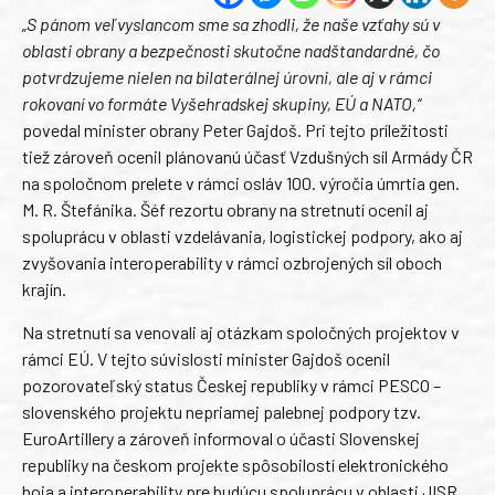
„S pánom veľvyslancom sme sa zhodli, že naše vzťahy sú v
oblasti obrany a bezpečnosti skutočne nadštandardné, čo
potvrdzujeme nielen na bilaterálnej úrovni, ale aj v rámci
rokovaní vo formáte Vyšehradskej skupiny, EÚ a NATO,“
povedal minister obrany Peter Gajdoš. Pri tejto príležitosti
tiež zároveň ocenil plánovanú účasť Vzdušných síl Armády ČR
na spoločnom prelete v rámci osláv 100. výročia úmrtia gen.
M. R. Štefánika. Šéf rezortu obrany na stretnutí ocenil aj
spoluprácu v oblasti vzdelávania, logistickej podpory, ako aj
zvyšovania interoperability v rámci ozbrojených síl oboch
krajín.
Na stretnutí sa venovali aj otázkam spoločných projektov v
rámci EÚ. V tejto súvislosti minister Gajdoš ocenil
pozorovateľský status Českej republiky v rámci PESCO –
slovenského projektu nepriamej palebnej podpory tzv.
EuroArtillery a zároveň informoval o účasti Slovenskej
republiky na českom projekte spôsobilostí elektronického
boja a interoperability pre budúcu spoluprácu v oblasti JISR