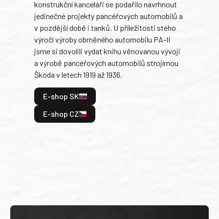
konstrukční kanceláři se podařilo navrhnout
armá
jedinečné projekty pancéřových automobilů a
stře
v pozdější době i tanků. U příležitosti stého
při 
výročí výroby obrněného automobilu PA-II
blíz
jsme si dovolili vydat knihu věnovanou vývoji
tank
a výrobě pancéřových automobilů strojírnou
v lé
Škoda v letech 1919 až 1936.
tak 
hrdi
E-shop SK
je: 
odeh
E-shop CZ
bitv
E
E