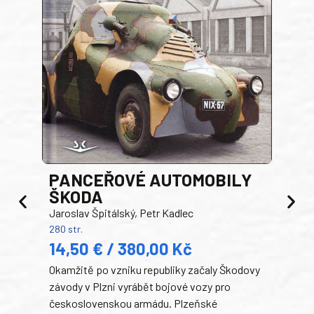
PANCEŘOVÉ AUTOMOBILY
ŠKODA
TA
Jaroslav Špitálský, Petr Kadlec
Ben
280 str.
352 s
14,50 € / 380,00 Kč
22
Okamžitě po vzniku republiky začaly Škodovy
Tank
závody v Plzni vyrábět bojové vozy pro
býva
československou armádu. Plzeňské
Rusk