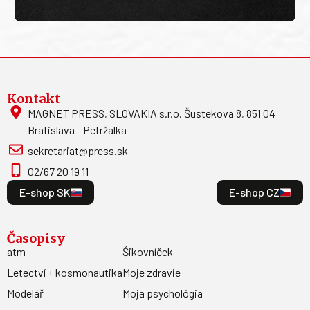
Kontakt
MAGNET PRESS, SLOVAKIA s.r.o. Šustekova 8, 851 04
Bratislava - Petržalka
sekretariat@press.sk
02/67 20 19 11
E-shop SK
E-shop CZ
Časopisy
atm
Šikovníček
Letectví + kosmonautika
Moje zdravie
Modelář
Moja psychológia