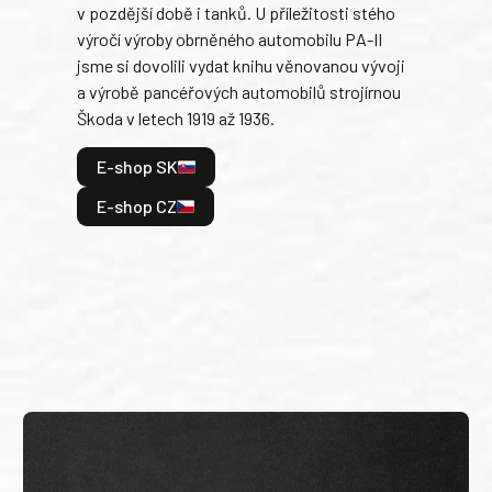
v pozdější době i tanků. U příležitosti stého
při 
výročí výroby obrněného automobilu PA-II
blíz
jsme si dovolili vydat knihu věnovanou vývoji
tank
a výrobě pancéřových automobilů strojírnou
v lé
Škoda v letech 1919 až 1936.
tak 
hrdi
E-shop SK
je: 
odeh
E-shop CZ
bitv
E
E