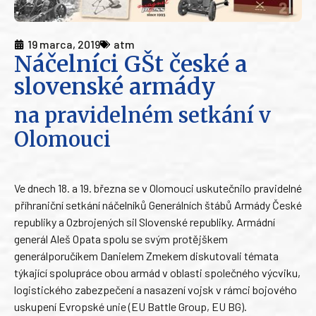
19 marca, 2019
atm
Náčelníci GŠt české a
slovenské armády
na pravidelném setkání v
Olomouci
Ve dnech 18. a 19. března se v Olomouci uskutečnilo pravidelné
příhraniční setkání náčelníků Generálních štábů Armády České
republiky a Ozbrojených sil Slovenské republiky. Armádní
generál Aleš Opata spolu se svým protějškem
generálporučíkem Danielem Zmekem diskutovali témata
týkající spolupráce obou armád v oblasti společného výcviku,
logistického zabezpečení a nasazení vojsk v rámci bojového
uskupení Evropské unie (EU Battle Group, EU BG).