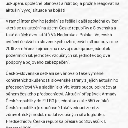
uskupení, společně plánovat a řídit boj a pružně reagovat na
aktuální vývoj situace na bojišti.
V rámci intenzivního jednání se řešila i další společná cvičení,
která se uskuteční na území České republiky a Slovenska a
také dalších dvou států V4 Maďarska a Polska. Vojenská
cvičení českých a slovenských ozbrojených sil budou v roce
2019 zaměřena zejména na rozvoj spolupráce jednotek
pozemních sil, jednotek vzdušných sil, jednotek bojové
podpory a bojového zabezpečení.
Česko-slovenské setkání se věnovalo také výměně
konkrétních zkušeností slovenské strany z jejich aktuálního
předsednictví V4 a sladění aktivit, které budou pokračovat i
během českého předsednictví. Aktuální příspěvek Armády
České republiky do EU BG je jednotka o síle 550 vojáků.
Česká republika je současně také vedoucí zemí za
zdravotnický modul, modul vzdušných sil a logistiku.
Předsednictví Česká republika přebírá od Slováků k 1.
červenci 2019.