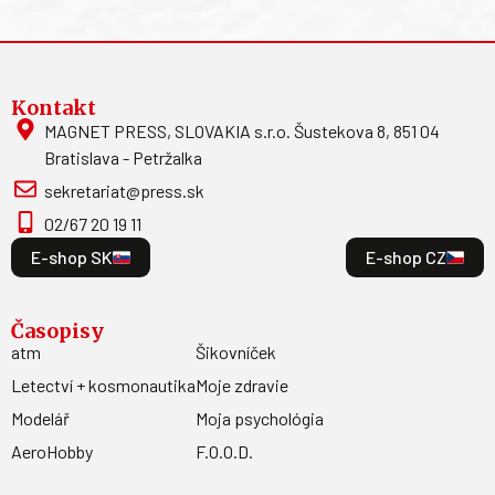
Kontakt
MAGNET PRESS, SLOVAKIA s.r.o. Šustekova 8, 851 04
Bratislava - Petržalka
sekretariat@press.sk
02/67 20 19 11
E-shop SK
E-shop CZ
Časopisy
atm
Šikovníček
Letectví + kosmonautika
Moje zdravie
Modelář
Moja psychológia
AeroHobby
F.O.O.D.