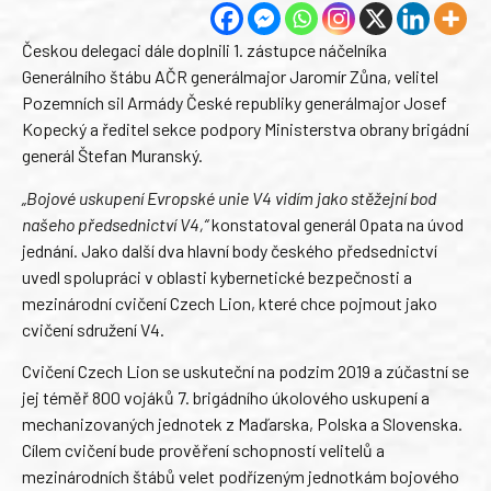
Českou delegaci dále doplnili 1. zástupce náčelníka
Generálního štábu AČR generálmajor Jaromír Zůna, velitel
Pozemních sil Armády České republiky generálmajor Josef
Kopecký a ředitel sekce podpory Ministerstva obrany brigádní
generál Štefan Muranský.
„Bojové uskupení Evropské unie V4 vidím jako stěžejní bod
našeho předsednictví V4,“
konstatoval generál Opata na úvod
jednání. Jako další dva hlavní body českého předsednictví
uvedl spolupráci v oblasti kybernetické bezpečnosti a
mezinárodní cvičení Czech Lion, které chce pojmout jako
cvičení sdružení V4.
Cvičení Czech Lion se uskuteční na podzim 2019 a zúčastní se
jej téměř 800 vojáků 7. brigádního úkolového uskupení a
mechanizovaných jednotek z Maďarska, Polska a Slovenska.
Cílem cvičení bude prověření schopností velitelů a
mezinárodních štábů velet podřízeným jednotkám bojového