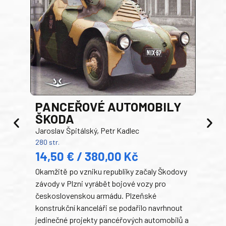
PANCEŘOVÉ AUTOMOBILY
ŠKODA
TA
Jaroslav Špitálský, Petr Kadlec
Ben
280 str.
352 s
14,50 € / 380,00 Kč
22
Okamžitě po vzniku republiky začaly Škodovy
Tank
závody v Plzni vyrábět bojové vozy pro
býva
československou armádu. Plzeňské
Rusk
konstrukční kanceláři se podařilo navrhnout
armá
jedinečné projekty pancéřových automobilů a
stře