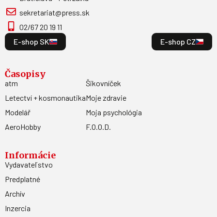
sekretariat@press.sk
02/67 20 19 11
E-shop SK
E-shop CZ
Časopisy
atm
Šikovníček
Letectví + kosmonautika
Moje zdravie
Modelář
Moja psychológia
AeroHobby
F.O.O.D.
Informácie
Vydavateľstvo
Predplatné
Archív
Inzercia