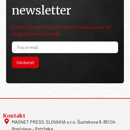
newsletter
Odoberajte najnovšie informácie o našej ponuke do
Vašej emailovej schránky.
Odoberať
Kontakt
MAGNET PRESS, SLOVAKIA s.r.o. Šustekova 8, 851 04
Bratislava - Petržalka