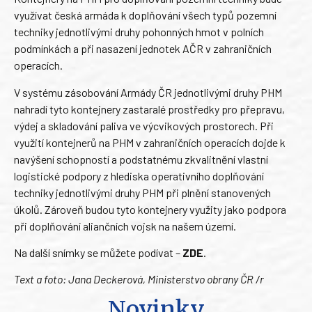
využívat česká armáda k doplňování všech typů pozemní
techniky jednotlivými druhy pohonných hmot v polních
podmínkách a při nasazení jednotek AČR v zahraničních
operacích.
V systému zásobování Armády ČR jednotlivými druhy PHM
nahradí tyto kontejnery zastaralé prostředky pro přepravu,
výdej a skladování paliva ve výcvikových prostorech. Při
využití kontejnerů na PHM v zahraničních operacích dojde k
navýšení schopností a podstatnému zkvalitnění vlastní
logistické podpory z hlediska operativního doplňování
techniky jednotlivými druhy PHM při plnění stanovených
úkolů. Zároveň budou tyto kontejnery využity jako podpora
při doplňování aliančních vojsk na našem území.
Na další snímky se můžete podívat –
ZDE
.
Text a foto: Jana Deckerová, Ministerstvo obrany ČR /r
Novinky