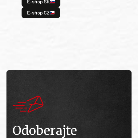
E-shop SK
je: 
odeh
E-shop CZ
bitv
E
E
Odoberajte