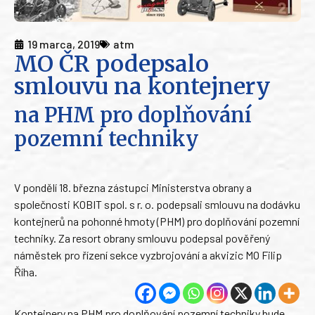
19 marca, 2019
atm
MO ČR podepsalo
smlouvu na kontejnery
na PHM pro doplňování
pozemní techniky
V pondělí 18. března zástupci Ministerstva obrany a
společnosti KOBIT spol. s r. o. podepsali smlouvu na dodávku
kontejnerů na pohonné hmoty (PHM) pro doplňování pozemní
techniky. Za resort obrany smlouvu podepsal pověřený
náměstek pro řízení sekce vyzbrojování a akvizic MO Filip
Říha.
Kontejnery na PHM pro doplňování pozemní techniky bude