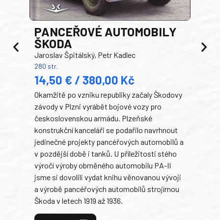
PANCEŘOVÉ AUTOMOBILY
ŠKODA
TA
Jaroslav Špitálský, Petr Kadlec
Ben
280 str.
352 s
14,50 € / 380,00 Kč
22
Okamžitě po vzniku republiky začaly Škodovy
Tank
závody v Plzni vyrábět bojové vozy pro
býva
československou armádu. Plzeňské
Rusk
konstrukční kanceláři se podařilo navrhnout
armá
jedinečné projekty pancéřových automobilů a
stře
v pozdější době i tanků. U příležitosti stého
při 
výročí výroby obrněného automobilu PA-II
blíz
jsme si dovolili vydat knihu věnovanou vývoji
tank
a výrobě pancéřových automobilů strojírnou
v lé
Škoda v letech 1919 až 1936.
tak 
hrdi