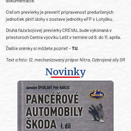
dokumentácie.
Cieľom previerky je preveriť pripravenosť predurčených
jednotiek plniť úlohy v zostave jednotky eFP v Lotyšku.
Druhá fáza bojovej previerky CREVAL bude vykonaná v
priestoroch Centra výcviku Lešť v termíne od 9. do 11. apríla.
Ďalšie snímky si môžete pozrieť –
TU
.
Text a foto: 12. mechanizovaný prápor Nitra, Ozbrojené sily SR
Novinky