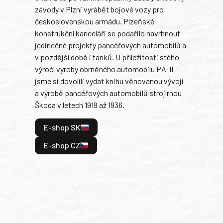
závody v Plzni vyrábět bojové vozy pro
býva
československou armádu. Plzeňské
Rusk
konstrukční kanceláři se podařilo navrhnout
armá
jedinečné projekty pancéřových automobilů a
stře
v pozdější době i tanků. U příležitosti stého
při 
výročí výroby obrněného automobilu PA-II
blíz
jsme si dovolili vydat knihu věnovanou vývoji
tank
a výrobě pancéřových automobilů strojírnou
v lé
Škoda v letech 1919 až 1936.
tak 
hrdi
E-shop SK
je: 
odeh
E-shop CZ
bitv
E
E