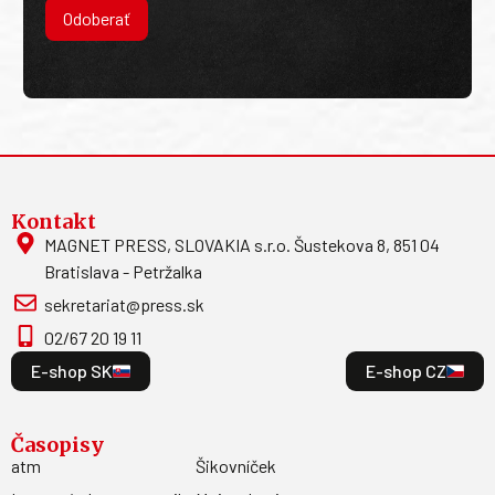
Odoberať
Kontakt
MAGNET PRESS, SLOVAKIA s.r.o. Šustekova 8, 851 04
Bratislava - Petržalka
sekretariat@press.sk
02/67 20 19 11
E-shop SK
E-shop CZ
Časopisy
atm
Šikovníček