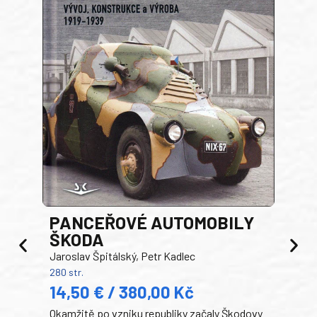
PANCEŘOVÉ AUTOMOBILY
ŠKODA
TA
Jaroslav Špitálský, Petr Kadlec
Ben
280 str.
352 s
14,50 € / 380,00 Kč
22
Okamžitě po vzniku republiky začaly Škodovy
Tank