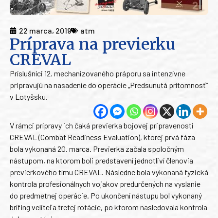
22 marca, 2019
atm
Príprava na previerku
CREVAL
Príslušníci 12. mechanizovaného práporu sa intenzívne
pripravujú na nasadenie do operácie „Predsunutá prítomnosť“
v Lotyšsku.
V rámci prípravy ich čaká previerka bojovej pripravenosti
CREVAL (Combat Readiness Evaluation), ktorej prvá fáza
bola vykonaná 20. marca. Previerka začala spoločným
nástupom, na ktorom boli predstavení jednotliví členovia
previerkového tímu CREVAL. Následne bola vykonaná fyzická
kontrola profesionálnych vojakov predurčených na vyslanie
do predmetnej operácie. Po ukončení nástupu bol vykonaný
brífing veliteľa tretej rotácie, po ktorom nasledovala kontrola