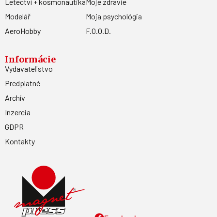
Letectví + kosmonautika
Moje zdravie
Modelář
Moja psychológia
AeroHobby
F.O.O.D.
Informácie
Vydavateľstvo
Predplatné
Archív
Inzercia
GDPR
Kontakty