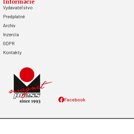
Informácie
Vydavateľstvo
Predplatné
Archív
Inzercia
GDPR
Kontakty
Facebook
Magnetpress.online
© 2023 Všetky práva vyhradené. Dizajn a
programovanie: