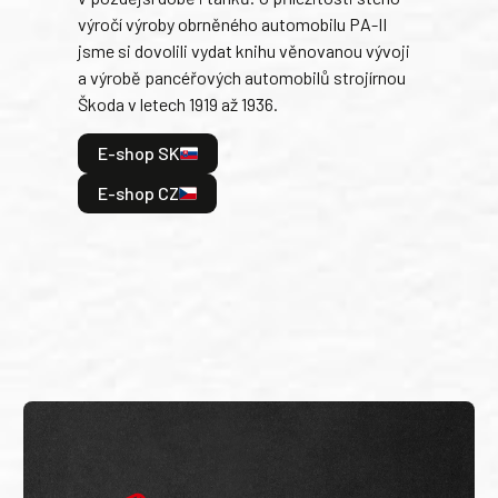
výročí výroby obrněného automobilu PA-II
blíz
jsme si dovolili vydat knihu věnovanou vývoji
tank
a výrobě pancéřových automobilů strojírnou
v lé
Škoda v letech 1919 až 1936.
tak 
hrdi
E-shop SK
je: 
odeh
E-shop CZ
bitv
E
E