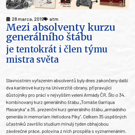
28 marca, 2019
atm
Mezi absolventy kurzu
generálního štábu
je tentokrát i člen týmu
mistra světa
Slavnostním vyřazením absolventů byly dnes zakončeny další
dva kariérové kurzy na Univerzitě obrany, připravující
důstojníky pro práci v nejvyšším velení Armády ČR. Šlo o 34.
kombinovaný kurz generálního štábu „Tomáše Garriqua
Masaryka“ a 35. prezenční kurz generálního štábu „armádního
generála in memoriam Heliodora Píky“. Celkem 35 úspěšných
účastníků završilo studium minulý týden obhajobou
závěrečné práce, polovina z nich prospěla s vyznamenáním.