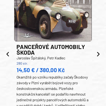
PANCEŘOVÉ AUTOMOBILY
ŠKODA
TA
Jaroslav Špitálský, Petr Kadlec
Ben
280 str.
352 s
14,50 € / 380,00 Kč
22
Okamžitě po vzniku republiky začaly Škodovy
Tank
závody v Plzni vyrábět bojové vozy pro
býva
československou armádu. Plzeňské
Rusk
konstrukční kanceláři se podařilo navrhnout
armá
jedinečné projekty pancéřových automobilů a
stře
v pozdější době i tanků. U příležitosti stého
při 