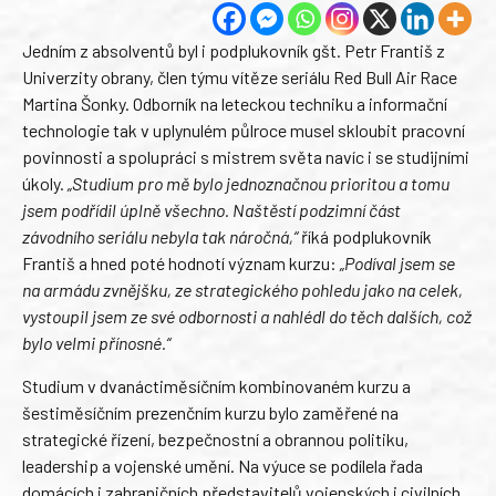
Jedním z absolventů byl i podplukovník gšt. Petr Františ z
Univerzity obrany, člen týmu vítěze seriálu Red Bull Air Race
Martina Šonky. Odborník na leteckou techniku a informační
technologie tak v uplynulém půlroce musel skloubit pracovní
povinnosti a spolupráci s mistrem světa navíc i se studijními
úkoly.
„Studium pro mě bylo jednoznačnou prioritou a tomu
jsem podřídil úplně všechno. Naštěstí podzimní část
závodního seriálu nebyla tak náročná,“
říká podplukovník
Františ a hned poté hodnotí význam kurzu:
„Podíval jsem se
na armádu zvnějšku, ze strategického pohledu jako na celek,
vystoupil jsem ze své odbornosti a nahlédl do těch dalších, což
bylo velmi přínosné.“
Studium v dvanáctiměsíčním kombinovaném kurzu a
šestiměsíčním prezenčním kurzu bylo zaměřené na
strategické řízení, bezpečnostní a obrannou politiku,
leadership a vojenské umění. Na výuce se podílela řada
domácích i zahraničních představitelů vojenských i civilních