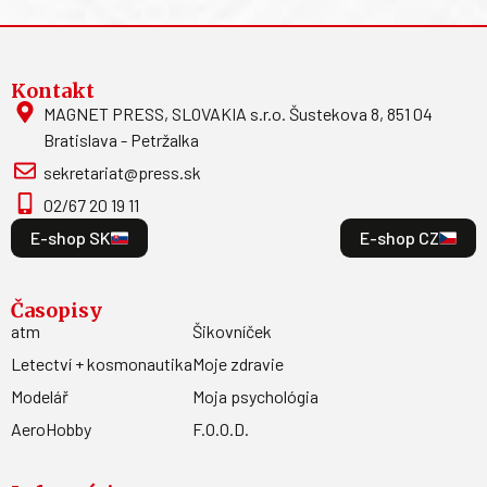
Kontakt
MAGNET PRESS, SLOVAKIA s.r.o. Šustekova 8, 851 04
Bratislava - Petržalka
sekretariat@press.sk
02/67 20 19 11
E-shop SK
E-shop CZ
Časopisy
atm
Šikovníček
Letectví + kosmonautika
Moje zdravie
Modelář
Moja psychológia
AeroHobby
F.O.O.D.