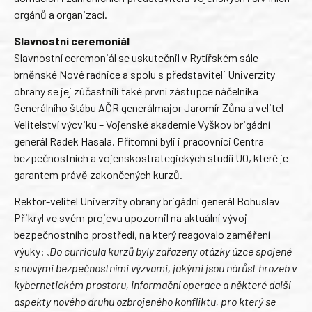
orgánů a organizací.
Slavnostní ceremoniál
Slavnostní ceremoniál se uskutečnil v Rytířském sále
brněnské Nové radnice a spolu s představiteli Univerzity
obrany se jej zúčastnili také první zástupce náčelníka
Generálního štábu AČR generálmajor Jaromír Zůna a velitel
Velitelství výcviku – Vojenské akademie Vyškov brigádní
generál Radek Hasala. Přítomni byli i pracovníci Centra
bezpečnostních a vojenskostrategických studií UO, které je
garantem právě zakončených kurzů.
Rektor-velitel Univerzity obrany brigádní generál Bohuslav
Přikryl ve svém projevu upozornil na aktuální vývoj
bezpečnostního prostředí, na který reagovalo zaměření
výuky:
„Do curricula kurzů byly zařazeny otázky úzce spojené
s novými bezpečnostními výzvami, jakými jsou nárůst hrozeb v
kybernetickém prostoru, informační operace a některé další
aspekty nového druhu ozbrojeného konfliktu, pro který se