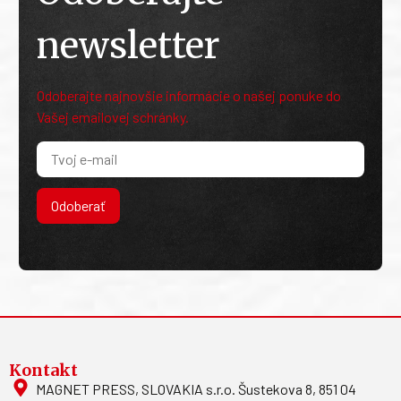
newsletter
Odoberajte najnovšie informácie o našej ponuke do
Vašej emailovej schránky.
Odoberať
Kontakt
MAGNET PRESS, SLOVAKIA s.r.o. Šustekova 8, 851 04