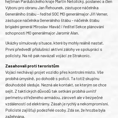
hejtman Pardubického kraje Martin Netolický, poslanec a člen
Výboru pro obranu Jan Řehounek, zástupce náčelníka
Generálního štábu – ředitel SOC MO generálmajor Jiří Verner,
zástupce náčelníka Generálního štábu – náčelník štábu
brigádní generál Miroslav Hlaváč i ředitel Sekce plánování
schopností MO generálmajor Jaromír Alan.
Ukázky simulovaly situace, které by mohly reálně nastat.
První předvedli příslušníci aktivní zálohy ve spolupráci s
policisty. Na ně pak navázali vojáci ze Strakonic.
Zasahovali proti teroristům
Vojáci nechávají projet vozidlo přes kontrolní místo. Vše
probíhá úmyslně, po dohodě s policií. Ta totiž skupinu
dlouhodobě sleduje. Nezná ale kontakt, se kterým se chce
sejít. Z taktických důvodů tak setkání probíhá uvnitř
perimetru střeženého armádou, zároveň ale v bezpečné
vzdálenosti od elektrárny. Zásah je rychlý a nekompromisní.
Policisté zajišťují podezřelé osoby. Zdá se, že hrozba byla
zažehnána.