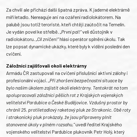
Za chvíli ale přichází další špatná zpráva. K jaderné elektrárně
míří letadlo. Nereaguje ani na ozáření radiolokátorem. Na
palubě jsou totiž teroristé, kteří chtějí zaútočit na Temelín.
Je vydán povel ke střelbě.
„První pal!“
velí důstojník v
radiolokátoru.
„Cíl zničen!“
hlásí operátor splnění úkolu. Tak
lze popsat dynamické ukázky, které byly k vidění poslední den
cvičení.
Záložníci zajišťovali okolí elektrárny
Armádu ČR zastupovali na cvičení příslušníci aktivní zálohy i
profesionální vojáci.
„Při zhoršení bezpečnostní situace by
bylo naším úkolem zajistit okolí elektrárny. Tentokrát na tom
spolupracovali záložníci pěších rot z Krajských vojenských
velitelství Pardubice a České Budějovice. Vzdušný prostor by
chránil 25. protiletadlový raketový pluk ze Strakonic. Obě roty
i strakonický pluk prokázaly, že jsou připraveny plnit
stanovené úkoly v plném rozsahu,“
uvedl ředitel Krajského
vojenského velitelství Pardubice plukovník Petr Holý, který