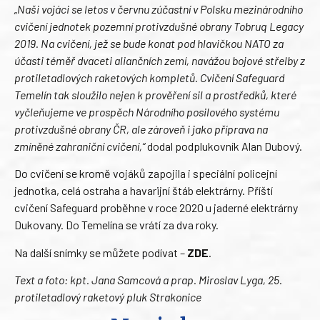
„Naši vojáci se letos v červnu zúčastní v Polsku mezinárodního
cvičení jednotek pozemní protivzdušné obrany Tobruq Legacy
2019. Na cvičení, jež se bude konat pod hlavičkou NATO za
účasti téměř dvaceti aliančních zemí, navážou bojové střelby z
protiletadlových raketových kompletů. Cvičení Safeguard
Temelín tak sloužilo nejen k prověření sil a prostředků, které
vyčleňujeme ve prospěch Národního posilového systému
protivzdušné obrany ČR, ale zároveň i jako příprava na
zmíněné zahraniční cvičení,“
dodal podplukovník Alan Dubový.
Do cvičení se kromě vojáků zapojila i speciální policejní
jednotka, celá ostraha a havarijní štáb elektrárny. Příští
cvičení Safeguard proběhne v roce 2020 u jaderné elektrárny
Dukovany. Do Temelína se vrátí za dva roky.
Na další snímky se můžete podívat –
ZDE
.
Text a foto: kpt. Jana Samcová a prap. Miroslav Lyga, 25.
protiletadlový raketový pluk Strakonice