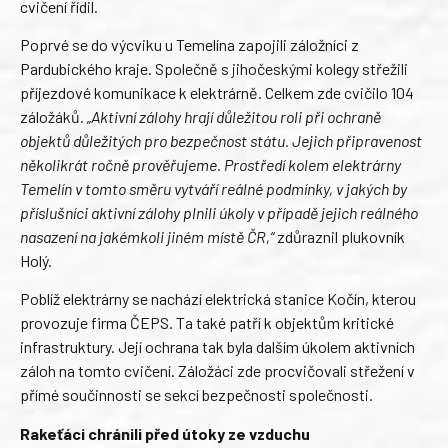
cvičení řídil.
Poprvé se do výcviku u Temelína zapojili záložníci z
Pardubického kraje. Společně s jihočeskými kolegy střežili
příjezdové komunikace k elektrárně. Celkem zde cvičilo 104
záložáků.
„Aktivní zálohy hrají důležitou roli při ochraně
objektů důležitých pro bezpečnost státu. Jejich připravenost
několikrát ročně prověřujeme. Prostředí kolem elektrárny
Temelín v tomto směru vytváří reálné podmínky, v jakých by
příslušníci aktivní zálohy plnili úkoly v případě jejich reálného
nasazení na jakémkoli jiném místě ČR,“
zdůraznil plukovník
Holý.
Poblíž elektrárny se nachází elektrická stanice Kočín, kterou
provozuje firma ČEPS. Ta také patří k objektům kritické
infrastruktury. Její ochrana tak byla dalším úkolem aktivních
záloh na tomto cvičení. Záložáci zde procvičovali střežení v
přímé součinnosti se sekcí bezpečnosti společnosti.
Rakeťáci chránili před útoky ze vzduchu