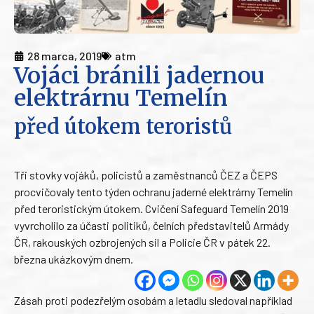
28 marca, 2019
atm
Vojáci bránili jadernou
elektrárnu Temelín
před útokem teroristů
Tři stovky vojáků, policistů a zaměstnanců ČEZ a ČEPS
procvičovaly tento týden ochranu jaderné elektrárny Temelín
před teroristickým útokem. Cvičení Safeguard Temelín 2019
vyvrcholilo za účasti politiků, čelních představitelů Armády
ČR, rakouských ozbrojených sil a Policie ČR v pátek 22.
března ukázkovým dnem.
Zásah proti podezřelým osobám a letadlu sledoval například