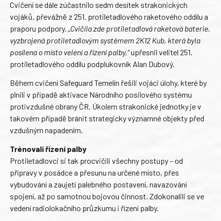
Cvičení se dále zúčastnilo sedm desítek strakonických
vojáků, převážně z 251. protiletadlového raketového oddílu a
praporu podpory.
„Cvičila zde protiletadlová raketová baterie,
vyzbrojená protiletadlovým systémem 2K12 Kub, která byla
posílena o místo velení a řízení palby,“
upřesnil velitel 251.
protiletadlového oddílu podplukovník Alan Dubový.
Během cvičení Safeguard Temelín řešili vojáci úlohy, které by
plnili v případě aktivace Národního posilového systému
protivzdušné obrany ČR. Úkolem strakonické jednotky je v
takovém případě bránit strategicky významné objekty před
vzdušným napadením.
Trénovali řízení palby
Protiletadlovci si tak procvičili všechny postupy – od
přípravy v posádce a přesunu na určené místo, přes
vybudování a zaujetí palebného postavení, navazování
spojení, až po samotnou bojovou činnost. Zdokonalili se ve
vedení radiolokačního průzkumu i řízení palby.