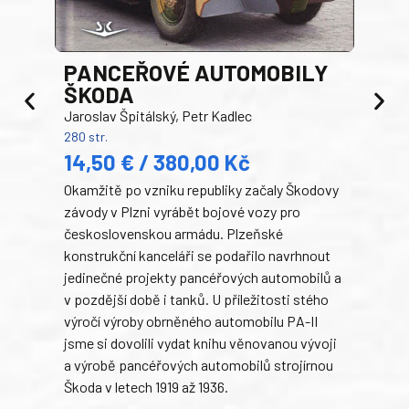
PANCEŘOVÉ AUTOMOBILY
ŠKODA
TA
Jaroslav Špitálský, Petr Kadlec
Ben
280 str.
352 s
14,50 € / 380,00 Kč
22
Okamžitě po vzniku republiky začaly Škodovy
Tank
závody v Plzni vyrábět bojové vozy pro
býva
československou armádu. Plzeňské
Rusk
konstrukční kanceláři se podařilo navrhnout
armá
jedinečné projekty pancéřových automobilů a
stře
v pozdější době i tanků. U příležitosti stého
při 
výročí výroby obrněného automobilu PA-II
blíz
jsme si dovolili vydat knihu věnovanou vývoji
tank
a výrobě pancéřových automobilů strojírnou
v lé
Škoda v letech 1919 až 1936.
tak 