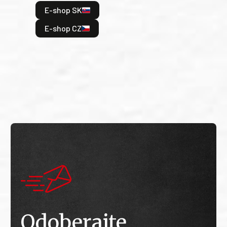
hrdi
E-shop SK
je: 
odeh
E-shop CZ
bitv
E
E
Odoberajte