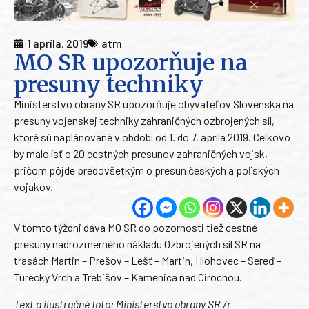
1 apríla, 2019
atm
MO SR upozorňuje na
presuny techniky
Ministerstvo obrany SR upozorňuje obyvateľov Slovenska na
presuny vojenskej techniky zahraničných ozbrojených síl,
ktoré sú naplánované v období od 1. do 7. apríla 2019. Celkovo
by malo ísť o 20 cestných presunov zahraničných vojsk,
pričom pôjde predovšetkým o presun českých a poľských
vojakov.
V tomto týždni dáva MO SR do pozornosti tiež cestné
presuny nadrozmerného nákladu Ozbrojených síl SR na
trasách Martin – Prešov – Lešť – Martin, Hlohovec – Sereď –
Turecký Vrch a Trebišov – Kamenica nad Cirochou.
Text a ilustračné foto: Ministerstvo obrany SR /r