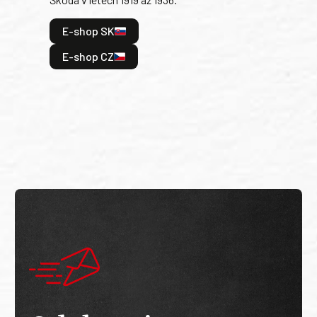
tak 
hrdi
E-shop SK
je: 
odeh
E-shop CZ
bitv
E
E