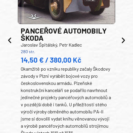
PANCEŘOVÉ AUTOMOBILY
ŠKODA
TA
Jaroslav Špitálský, Petr Kadlec
Ben
280 str.
352 s
14,50 € / 380,00 Kč
22
Okamžitě po vzniku republiky začaly Škodovy
Tank
závody v Plzni vyrábět bojové vozy pro
býva
československou armádu. Plzeňské
Rusk
konstrukční kanceláři se podařilo navrhnout
armá
jedinečné projekty pancéřových automobilů a
stře
v pozdější době i tanků. U příležitosti stého
při 
výročí výroby obrněného automobilu PA-II
blíz
jsme si dovolili vydat knihu věnovanou vývoji
tank
a výrobě pancéřových automobilů strojírnou
v lé
Škoda v letech 1919 až 1936.