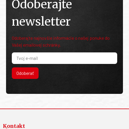
Odoberajte
newsletter
Odoberajte najnovšie informácie o našej ponuke do
Vašej emailovej schránky.
Odoberať
Kontakt