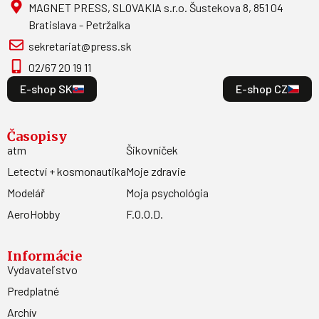
MAGNET PRESS, SLOVAKIA s.r.o. Šustekova 8, 851 04
Bratislava - Petržalka
sekretariat@press.sk
02/67 20 19 11
E-shop SK
E-shop CZ
Časopisy
atm
Šikovníček
Letectví + kosmonautika
Moje zdravie
Modelář
Moja psychológia
AeroHobby
F.O.O.D.
Informácie
Vydavateľstvo
Predplatné
Archív