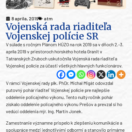
8 apríla, 2019
atm
Vojenská rada riaditeľa
Vojenskej polície SR
V súlade s ročným Plánom HÚZO na rok 2019 sa v dňoch 2.-3.
apríla 2019 v priestoroch horského hotela Granit v
Tatranských Zruboch uskutočnila Vojenská rada riaditeľa
Vojenskej polície za účasti všetkých hlavných funkcionárov.
V rámci Vojenskej rady plk. PhDr. Michal Migát odovzdal
putovný pohár riaditeľ Vojenskej polície pre najlepšie
oddelenie policajného výkonu. Tento nultý ročník pohár
získalo oddelenie policajného výkonu Prešov a prevzal si ho
vedúci oddelenia mjr. Ing. Martin Jonek.
Zamestnanie významne prispelo k zlepšeniu komunikácie a
spolupráce medzi jednotlivými odbormi a stanovilo primárne