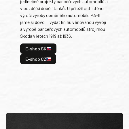
jedinečné projekty pancéřových automobilů a
stře
v pozdější době i tanků. U příležitosti stého
při 
výročí výroby obrněného automobilu PA-II
blíz
jsme si dovolili vydat knihu věnovanou vývoji
tank
a výrobě pancéřových automobilů strojírnou
v lé
Škoda v letech 1919 až 1936.
tak 
hrdi
E-shop SK
je: 
odeh
E-shop CZ
bitv
E
E