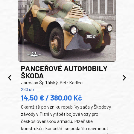
PANCEŘOVÉ AUTOMOBILY
ŠKODA
TA
Jaroslav Špitálský, Petr Kadlec
Ben
280 str.
352 s
14,50 € / 380,00 Kč
22
Okamžitě po vzniku republiky začaly Škodovy
Tank
závody v Plzni vyrábět bojové vozy pro
býva
československou armádu. Plzeňské
Rusk
konstrukční kanceláři se podařilo navrhnout
armá