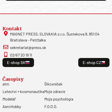
Kontakt
MAGNET PRESS, SLOVAKIA s.r.o. Šustekova 8, 851 04
Bratislava - Petržalka
sekretariat@press.sk
02/67 20 19 11
E-shop SK
E-shop CZ
Časopisy
atm
Šikovníček
Letectví + kosmonautika
Moje zdravie
Modelář
Moja psychológia
AeroHobby
F.O.O.D.