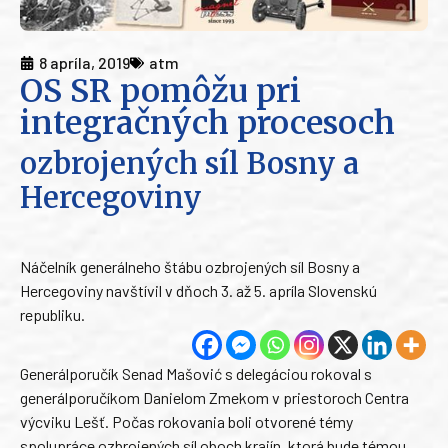
8 apríla, 2019
atm
OS SR pomôžu pri
integračných procesoch
ozbrojených síl Bosny a
Hercegoviny
Náčelník generálneho štábu ozbrojených síl Bosny a
Hercegoviny navštívil v dňoch 3. až 5. apríla Slovenskú
republiku.
Generálporučík Senad Mašović s delegáciou rokoval s
generálporučíkom Danielom Zmekom v priestoroch Centra
výcviku Lešť. Počas rokovania boli otvorené témy
spolupráce ozbrojených síl oboch krajín, ktorá bude témou