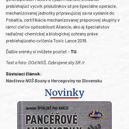
prebiehajúci výcvik príslušníkov síl pre špeciálne operácie,
mechanizovanej jednotky pripravujúcej sa na vyslanie do
Pobaltia, certifikácie mechanizovanej práporovej skupiny v
rámci cieľov spôsobilostí Aliancie, ako aj špecialistov
radiačnej-chemickej a biologickej ochrany práve
prebiehajúceho cvičenia Toxic Lance 2019.
Ďalšie snímky si môžete pozrieť –
TU
.
Text a foto: OOd NGŠ, Ozbrojené sily SR /r
Súvisiaci článok:
Návšteva NGŠ Bosny a Hercegoviny na Slovensku
Novinky