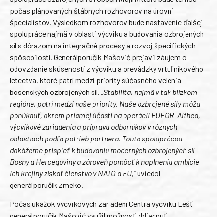
počas plánovaných štábnych rozhovorov na úrovni
špecialistov. Výsledkom rozhovorov bude nastavenie ďalšej
spolupráce najmä v oblasti výcviku a budovania ozbrojených
síl s dôrazom na integračné procesy a rozvoj špecifických
spôsobilostí. Generálporučík Mašović prejavil záujem o
odovzdanie skúseností z výcviku a prevádzky vrtuľníkového
letectva, ktoré patrí medzi priority súčasného velenia
bosenských ozbrojených síl.
„Stabilita, najmä v tak blízkom
regióne, patrí medzi naše priority. Naše ozbrojené sily môžu
ponúknuť, okrem priamej účasti na operácii EUFOR-Althea,
výcvikové zariadenia a prípravu odborníkov v rôznych
oblastiach podľa potrieb partnera. Touto spoluprácou
dokážeme prispieť k budovaniu moderných ozbrojených síl
Bosny a Hercegoviny a zároveň pomôcť k naplneniu ambície
ich krajiny získať členstvo v NATO a EU,“
uviedol
generálporučík Zmeko.
Počas ukážok výcvikových zariadení Centra výcviku Lešť
generálporučík Mašović využil možnosť zhliadnuť