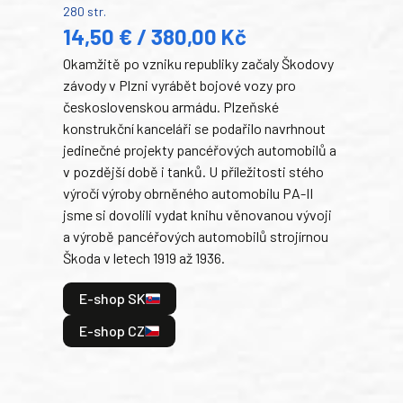
280 str.
352 s
14,50 € / 380,00 Kč
22
Okamžitě po vzniku republiky začaly Škodovy
Tank
závody v Plzni vyrábět bojové vozy pro
býva
československou armádu. Plzeňské
Rusk
konstrukční kanceláři se podařilo navrhnout
armá
jedinečné projekty pancéřových automobilů a
stře
v pozdější době i tanků. U příležitosti stého
při 
výročí výroby obrněného automobilu PA-II
blíz
jsme si dovolili vydat knihu věnovanou vývoji
tank
a výrobě pancéřových automobilů strojírnou
v lé
Škoda v letech 1919 až 1936.
tak 
hrdi
E-shop SK
je: 
odeh
E-shop CZ
bitv
E