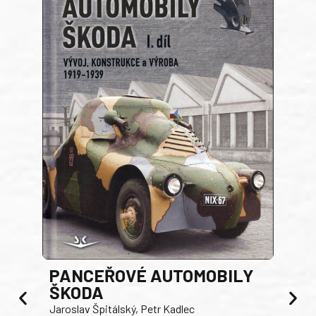
PANCEŘOVÉ AUTOMOBILY
ŠKODA
TA
Jaroslav Špitálský, Petr Kadlec
Ben