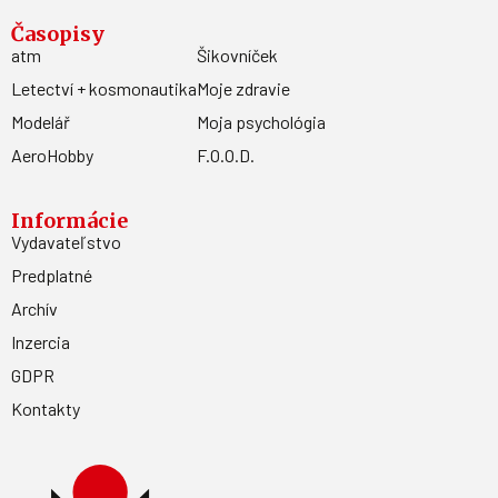
Časopisy
atm
Šikovníček
Letectví + kosmonautika
Moje zdravie
Modelář
Moja psychológia
AeroHobby
F.O.O.D.
Informácie
Vydavateľstvo
Predplatné
Archív
Inzercia
GDPR
Kontakty