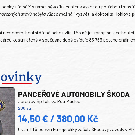
e poskytuje péči v rámci několika center s vysokou potřebou transf
chorobných stavů nebyla vůbec možná,“
vysvětila doktorka Hohlová 
 nemocemi kostní dřeně nebo uzlin. Pro ně je transplantace kostní
r dárců kostní dřeně v současné době eviduje 85 763 potencionálních
ovinky
PANCEŘOVÉ AUTOMOBILY ŠKODA
Jaroslav Špitálský, Petr Kadlec
280 str.
14,50 € / 380,00 Kč
Okamžitě po vzniku republiky začaly Škodovy závody v Plz