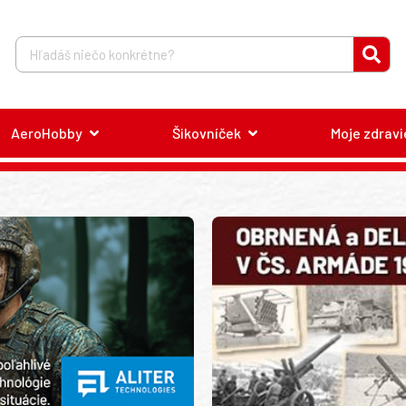
AeroHobby
Šikovníček
Moje zdravi