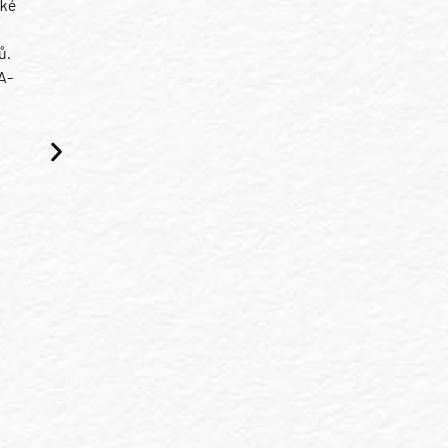
ské
ů.
A-