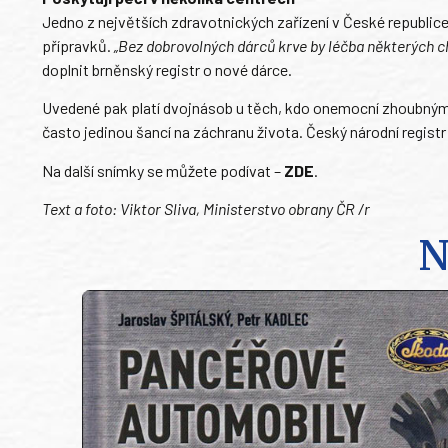
Jedno z největších zdravotnických zařízení v České republic
přípravků.
„Bez dobrovolných dárců krve by léčba některých 
doplnit brněnský registr o nové dárce.
Uvedené pak platí dvojnásob u těch, kdo onemocní zhoubnými
často jedinou šancí na záchranu života. Český národní regist
Na další snímky se můžete podívat –
ZDE
.
Text a foto: Viktor Sliva, Ministerstvo obrany ČR /r
N