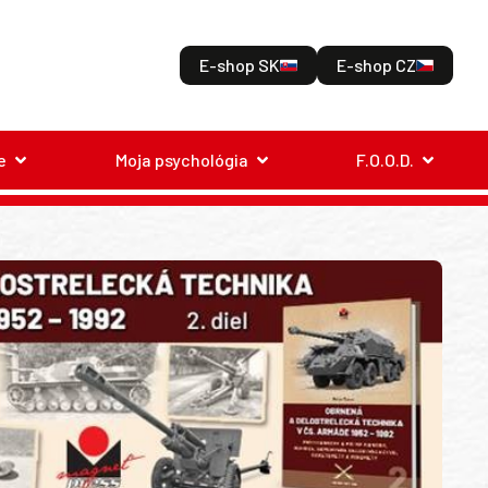
E-shop SK
E-shop CZ
e
Moja psychológia
F.O.O.D.