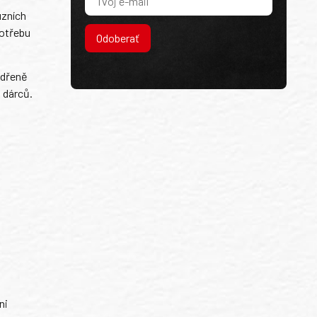
úzních
potřebu
Odoberať
 dřeně
 dárců.
ni