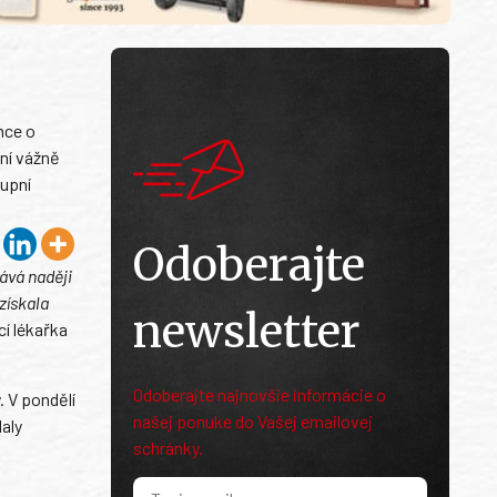
mce o
ení vážně
tupní
Odoberajte
ává naději
získala
newsletter
í lékařka
Odoberajte najnovšie informácie o
. V pondělí
našej ponuke do Vašej emailovej
daly
schránky.