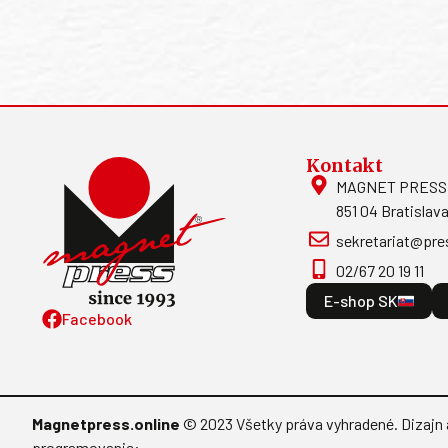
Kontakt
MAGNET PRESS, S
851 04 Bratislava
sekretariat@pre
02/67 20 19 11
E-shop SK
Facebook
Magnetpress.online
© 2023 Všetky práva vyhradené. Dizajn 
programovanie: