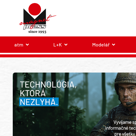
atm
L+K
Modelář