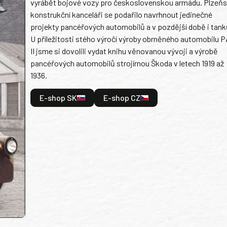
vyrábět bojové vozy pro československou armádu. Plzeň
konstrukční kanceláři se podařilo navrhnout jedinečné
projekty pancéřových automobilů a v pozdější době i tank
U příležitosti stého výročí výroby obrněného automobilu P
II jsme si dovolili vydat knihu věnovanou vývoji a výrobě
pancéřových automobilů strojírnou Škoda v letech 1919 až
1936.
E-shop SK
E-shop CZ