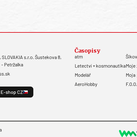
Časopisy
atm
Šikov
LOVAKIA s.r.o. Šustekova 8,
 - Petržalka
Letectví + kosmonautika
Moje 
ss.sk
Modelář
Moja 
AeroHobby
F.O.O
E-shop CZ
a