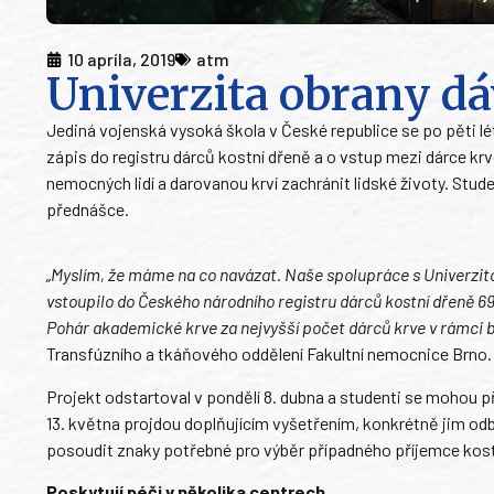
10 apríla, 2019
atm
Univerzita obrany dá
Jediná vojenská vysoká škola v České republice se po pěti lé
zápis do registru dárců kostní dřeně a o vstup mezi dárce kr
nemocných lidí a darovanou krví zachránit lidské životy. Stu
přednášce.
„Myslím, že máme na co navázat. Naše spolupráce s Univerzit
vstoupilo do Českého národního registru dárců kostní dřeně 69
Pohár akademické krve za nejvyšší počet dárců krve v rámci 
Transfúzního a tkáňového oddělení Fakultní nemocnice Brno.
Projekt odstartoval v pondělí 8. dubna a studenti se mohou při
13. května projdou doplňujícím vyšetřením, konkrétně jim odbor
posoudit znaky potřebné pro výběr případného příjemce kost
Poskytují péči v několika centrech