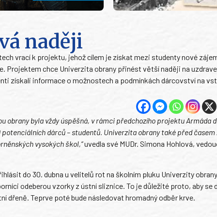
vá naději
tech vrací k projektu, jehož cílem je získat mezi studenty nové záje
ve. Projektem chce Univerzita obrany přinést větší naději na uzdrav
denti získali informace o možnostech a podmínkách dárcovství na vs
ou obrany byla vždy úspěšná, v rámci předchozího projektu Armáda d
 potenciálních dárců – studentů. Univerzita obrany také před časem 
brněnských vysokých škol,“
uvedla své MUDr. Simona Hohlová, vedouc
hlásit do 30. dubna u velitelů rot na školním pluku Univerzity obrany
níci odeberou vzorky z ústní sliznice. To je důležité proto, aby se 
ní dřeně. Teprve poté bude následovat hromadný odběr krve.