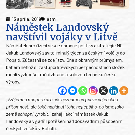
15 apríla, 2019
atm
Náměstek Landovský
navštívil vojáky v Litvě
Náměstek pro řízení sekce obranné politiky a strategie MO
Jakub Landovský zavítal minulý týden za českými vojáky do
Pobaltí. Zúčastnil se zde i tzv. Dne s obranným průmyslem,
během něhož si zástupci litevských bezpečnostních složek
mohli vyzkoušet ruční zbraně a kolovou techniku české
výroby.
„Vzájemná podpora pro nás neznamená pouze vojenskou
přítomnost, ale také nabídnutí toho nejlepšího, co jsme jako
země schopni vyrobit,“
zahájil akci náměstek Jakub
Landovský a vyjádřil potěšení nad dosavadním působením
českých vojáků v Pobaltí.