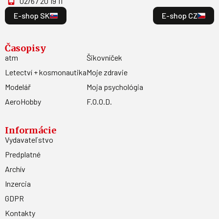
02/67 20 19 11
E-shop SK
E-shop CZ
Časopisy
atm
Šikovníček
Letectví + kosmonautika
Moje zdravie
Modelář
Moja psychológia
AeroHobby
F.O.O.D.
Informácie
Vydavateľstvo
Predplatné
Archív
Inzercia
GDPR
Kontakty