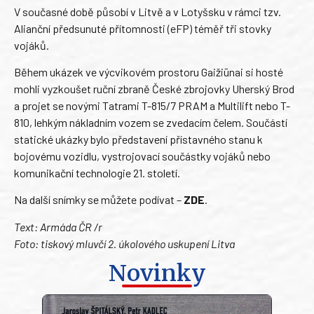
V současné době působí v Litvě a v Lotyšsku v rámci tzv.
Alianční předsunuté přítomnosti (eFP) téměř tři stovky
vojáků.
Během ukázek ve výcvikovém prostoru Gaižiūnai si hosté
mohli vyzkoušet ruční zbraně České zbrojovky Uherský Brod
a projet se novými Tatrami T-815/7 PRAM a Multilift nebo T-
810, lehkým nákladním vozem se zvedacím čelem. Součástí
statické ukázky bylo představení přístavného stanu k
bojovému vozidlu, vystrojovací součástky vojáků nebo
komunikační technologie 21. století.
Na další snímky se můžete podívat –
ZDE
.
Text: Armáda ČR /r
Foto: tiskový mluvčí 2. úkolového uskupení Litva
Novinky