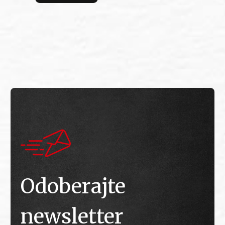
bitv
E
E
Odoberajte
newsletter