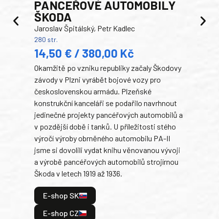
PANCEŘOVÉ AUTOMOBILY
ŠKODA
TA
Jaroslav Špitálský, Petr Kadlec
Ben
280 str.
352 s
14,50 € / 380,00 Kč
22
Okamžitě po vzniku republiky začaly Škodovy
Tank
závody v Plzni vyrábět bojové vozy pro
býva
československou armádu. Plzeňské
Rusk
konstrukční kanceláři se podařilo navrhnout
armá
jedinečné projekty pancéřových automobilů a
stře
v pozdější době i tanků. U příležitosti stého
při 
výročí výroby obrněného automobilu PA-II
blíz
jsme si dovolili vydat knihu věnovanou vývoji
tank
a výrobě pancéřových automobilů strojírnou
v lé
Škoda v letech 1919 až 1936.
tak 
hrdi
E-shop SK
je: 
odeh
E-shop CZ