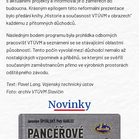
s aktuálními projekty a informoval je o záměrech do
budoucna. Krásným epilogem této neformální prezentace
bylo předání knihy „Historie a současnost VTÚVM v obrazech“
každému z přítomných důchodců.
Následným bodem programu byla prohlídka odborných
pracovišť VTÚVM a seznámení se se stávajícími oblastmi
působnosti. Tento počin vyvolal mezi důchodci nemálo až
nostalgických vzpomínek a příběhů, se kterými se svěřili
současným zaměstnancům přímo ve výrobních prostorách
odštěpného závodu.
Text: Pavel Lang, Vojenský technický ústav
Foto: archiv VTÚVM Slavičín
Novinky