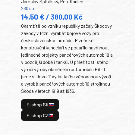
Jaroslav Špitálský, Petr Kadlec
Ben
280 str.
352 s
14,50 € / 380,00 Kč
22
Okamžitě po vzniku republiky začaly Škodovy
Tank
závody v Plzni vyrábět bojové vozy pro
býva
československou armádu. Plzeňské
Rusk
konstrukční kanceláři se podařilo navrhnout
armá
jedinečné projekty pancéřových automobilů a
stře
v pozdější době i tanků. U příležitosti stého
při 
výročí výroby obrněného automobilu PA-II
blíz
jsme si dovolili vydat knihu věnovanou vývoji
tank
a výrobě pancéřových automobilů strojírnou
v lé
Škoda v letech 1919 až 1936.
tak 
hrdi
E-shop SK
je: 
odeh
E-shop CZ
bitv
E