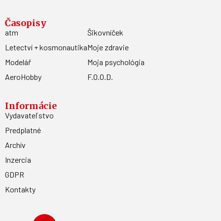
Časopisy
atm
Šikovníček
Letectví + kosmonautika
Moje zdravie
Modelář
Moja psychológia
AeroHobby
F.O.O.D.
Informácie
Vydavateľstvo
Predplatné
Archív
Inzercia
GDPR
Kontakty