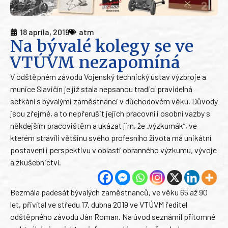
18 apríla, 2019
atm
Na bývalé kolegy se ve
VTÚVM nezapomíná
V odštěpném závodu Vojenský technický ústav výzbroje a
munice Slavičín je již stala nepsanou tradicí pravidelná
setkání s bývalými zaměstnanci v důchodovém věku. Důvody
jsou zřejmé, a to nepřerušit jejich pracovní i osobní vazby s
někdejším pracovištěm a ukázat jim, že „výzkumák“, ve
kterém strávili většinu svého profesního života má unikátní
postavení i perspektivu v oblasti obranného výzkumu, vývoje
a zkušebnictví.
Bezmála padesát bývalých zaměstnanců, ve věku 65 až 90
let, přivítal ve středu 17. dubna 2019 ve VTÚVM ředitel
odštěpného závodu Ján Roman. Na úvod seznámil přítomné