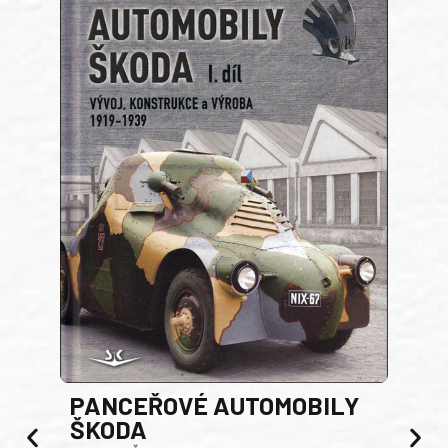
PANCEŘOVÉ AUTOMOBILY
ŠKODA
TA