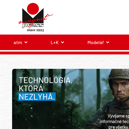
atm
L+K
Modelář