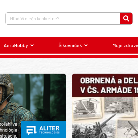
AeroHobby
Šikovníček
Moje zdravi