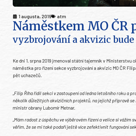
1 augusta, 2019
atm
Náměstkem MO ČR pr
vyzbrojování a akvizic bude 
Ke dni 1. srpna 2019 jmenoval státní tajemník v Ministerst
náměstka pro řízení sekce vyzbrojování a akvizic MO ČR Filip
pět uchazečů.
„Filip Říha řídil sekci v zastoupení od ledna letošního roku 
několik důležitých akvizičních projektů, na jejichž přípravě se 
ministr obrany Lubomír Metnar.
„Mám radost z úspěchu ve výběrovém řízení a velice si vážím
věřím, že se mi také podaří ještě více zefektivnit fungování se