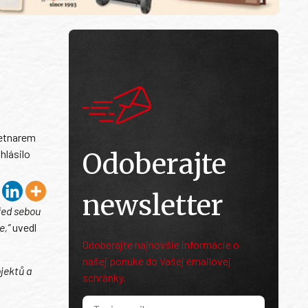
Metnarem
hlásilo
Odoberajte
newsletter
řed sebou
e,”
uvedl
Odoberajte najnovšie informácie o
našej ponuke do Vašej emailovej
jektů a
schránky.