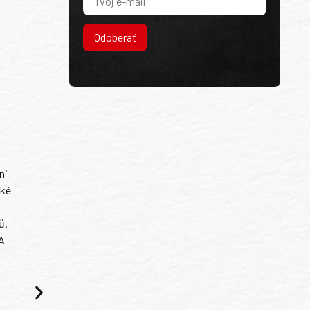
Odoberať
ni
ské
ů.
A-