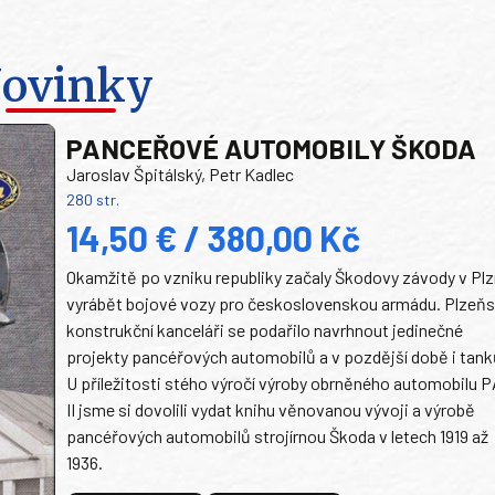
ovinky
PANCEŘOVÉ AUTOMOBILY ŠKODA
Jaroslav Špitálský, Petr Kadlec
280 str.
14,50 € / 380,00 Kč
Okamžitě po vzniku republiky začaly Škodovy závody v Plz
vyrábět bojové vozy pro československou armádu. Plzeň
konstrukční kanceláři se podařilo navrhnout jedinečné
projekty pancéřových automobilů a v pozdější době i tank
U příležitosti stého výročí výroby obrněného automobilu P
II jsme si dovolili vydat knihu věnovanou vývoji a výrobě
pancéřových automobilů strojírnou Škoda v letech 1919 až
1936.