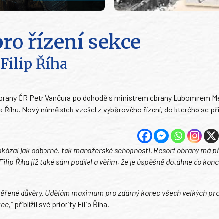
o řízení sekce
Filip Říha
vu obrany ČR Petr Vančura po dohodě s ministrem obrany Lubomírem 
a Říhu. Nový náměstek vzešel z výběrového řízení, do kterého se při
a prokázal jak odborné, tak manažerské schopnosti. Resort obrany má p
Filip Říha již také sám podílel a věřím, že je úspěšně dotáhne do konc
 svěřené důvěry. Udělám maximum pro zdárný konec všech velkých pro
kce,”
přiblížil své priority Filip Říha.