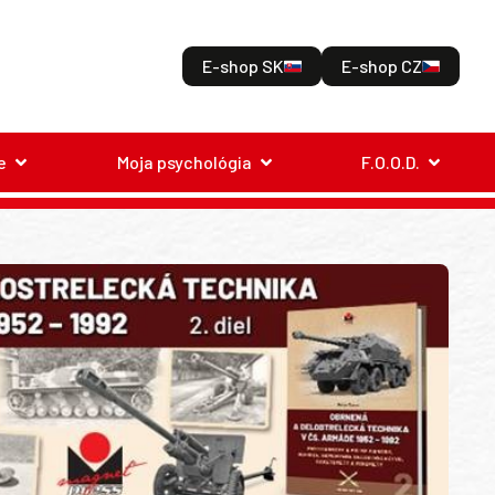
E-shop SK
E-shop CZ
e
Moja psychológia
F.O.O.D.