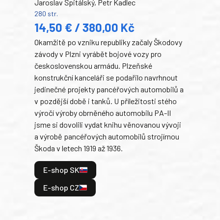
Jaroslav Špitálský, Petr Kadlec
Ben
280 str.
352 s
14,50 € / 380,00 Kč
22
Okamžitě po vzniku republiky začaly Škodovy
Tank
závody v Plzni vyrábět bojové vozy pro
býva
československou armádu. Plzeňské
Rusk
konstrukční kanceláři se podařilo navrhnout
armá
jedinečné projekty pancéřových automobilů a
stře
v pozdější době i tanků. U příležitosti stého
při 
výročí výroby obrněného automobilu PA-II
blíz
jsme si dovolili vydat knihu věnovanou vývoji
tank
a výrobě pancéřových automobilů strojírnou
v lé
Škoda v letech 1919 až 1936.
tak 
hrdi
E-shop SK
je: 
odeh
E-shop CZ
bitv
E