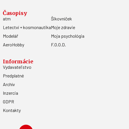
Časopisy
atm
Šikovníček
Letectví + kosmonautika
Moje zdravie
Modelář
Moja psychológia
AeroHobby
F.O.O.D.
Informácie
Vydavateľstvo
Predplatné
Archív
Inzercia
GDPR
Kontakty