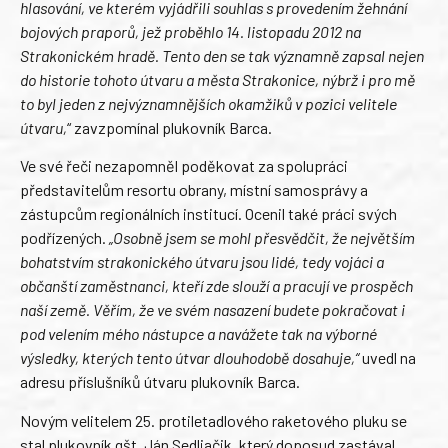
hlasování, ve kterém vyjádřili souhlas s provedením žehnání
bojových praporů, jež proběhlo 14. listopadu 2012 na
Strakonickém hradě. Tento den se tak významně zapsal nejen
do historie tohoto útvaru a města Strakonice, nýbrž i pro mě
to byl jeden z nejvýznamnějších okamžiků v pozici velitele
útvaru,
“ zavzpomínal plukovník Barca.
Ve své řeči nezapomněl poděkovat za spolupráci
představitelům resortu obrany, místní samosprávy a
zástupcům regionálních institucí. Ocenil také práci svých
podřízených.
„Osobně jsem se mohl přesvědčit, že největším
bohatstvím strakonického útvaru jsou lidé, tedy vojáci a
občanští zaměstnanci, kteří zde slouží a pracují ve prospěch
naší země. Věřím, že ve svém nasazení budete pokračovat i
pod velením mého nástupce a navážete tak na výborné
výsledky, kterých tento útvar dlouhodobě dosahuje,“
uvedl na
adresu příslušníků útvaru plukovník Barca.
Novým velitelem 25. protiletadlového raketového pluku se
stal plukovník gšt. Ján Sedliačik, který doposud zastával