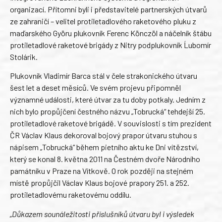
organizací. Přítomni byli i představitelé partnerských útvarů
ze zahraničí – velitel protiletadlového raketového pluku z
maďarského Györu plukovník Ferenc Könczöl a náčelník štábu
protiletadlové raketové brigády z Nitry podplukovník Ĺubomír
Stolárik.
Plukovník Vladimír Barca stál v čele strakonického útvaru
šest let a deset měsíců. Ve svém projevu připomněl
významné události, které útvar za tu doby potkaly. Jedním z
nich bylo propůjčení čestného názvu „Tobrucká“ tehdejší 25.
protiletadlové raketové brigádě. V souvislosti s tím prezident
ČR Václav Klaus dekoroval bojový prapor útvaru stuhou s
nápisem „Tobrucká“ během pietního aktu ke Dni vítězství,
který se konal 8. května 2011 na Čestném dvoře Národního
památníku v Praze na Vítkově. O rok později na stejném
místě propůjčil Václav Klaus bojové prapory 251. a 252.
protiletadlovému raketovému oddílu.
„Důkazem sounáležitosti příslušníků útvaru byl i výsledek