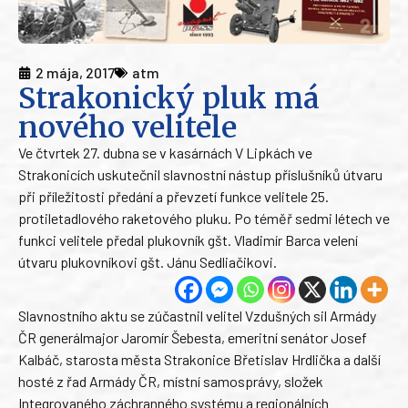
2 mája, 2017
atm
Strakonický pluk má
nového velitele
Ve čtvrtek 27. dubna se v kasárnách V Lipkách ve
Strakonicích uskutečnil slavnostní nástup příslušníků útvaru
při příležitosti předání a převzetí funkce velitele 25.
protiletadlového raketového pluku. Po téměř sedmi létech ve
funkci velitele předal plukovník gšt. Vladimír Barca velení
útvaru plukovníkovi gšt. Jánu Sedliačikovi.
Slavnostního aktu se zúčastnil velitel Vzdušných sil Armády
ČR generálmajor Jaromír Šebesta, emeritní senátor Josef
Kalbáč, starosta města Strakonice Břetislav Hrdlička a další
hosté z řad Armády ČR, místní samosprávy, složek
Integrovaného záchranného systému a regionálních