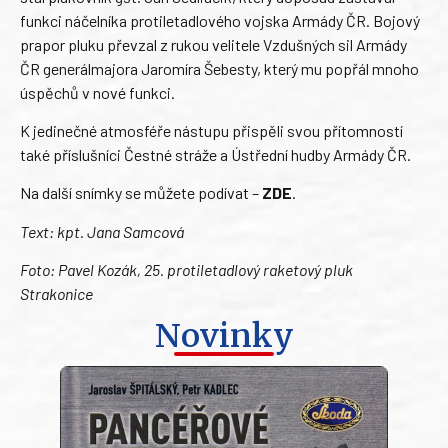
funkci náčelníka protiletadlového vojska Armády ČR. Bojový
prapor pluku převzal z rukou velitele Vzdušných sil Armády
ČR generálmajora Jaromíra Šebesty, který mu popřál mnoho
úspěchů v nové funkci.
K jedinečné atmosféře nástupu přispěli svou přítomností
také příslušníci Čestné stráže a Ústřední hudby Armády ČR.
Na další snímky se můžete podívat –
ZDE
.
Text: kpt. Jana Samcová
Foto: Pavel Kozák, 25. protiletadlový raketový pluk
Strakonice
Novinky