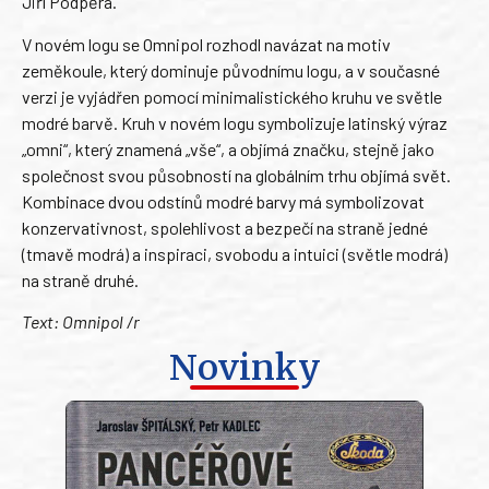
Jiří Podpěra.
V novém logu se Omnipol rozhodl navázat na motiv
zeměkoule, který dominuje původnímu logu, a v současné
verzi je vyjádřen pomocí minimalistického kruhu ve světle
modré barvě. Kruh v novém logu symbolizuje latinský výraz
„omni“, který znamená „vše“, a objímá značku, stejně jako
společnost svou působností na globálním trhu objímá svět.
Kombinace dvou odstínů modré barvy má symbolizovat
konzervativnost, spolehlivost a bezpečí na straně jedné
(tmavě modrá) a inspiraci, svobodu a intuici (světle modrá)
na straně druhé.
Text: Omnipol /r
Novinky