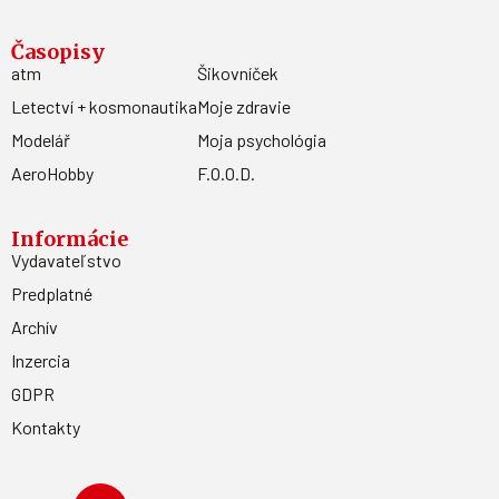
Časopisy
atm
Šikovníček
Letectví + kosmonautika
Moje zdravie
Modelář
Moja psychológia
AeroHobby
F.O.O.D.
Informácie
Vydavateľstvo
Predplatné
Archív
Inzercia
GDPR
Kontakty