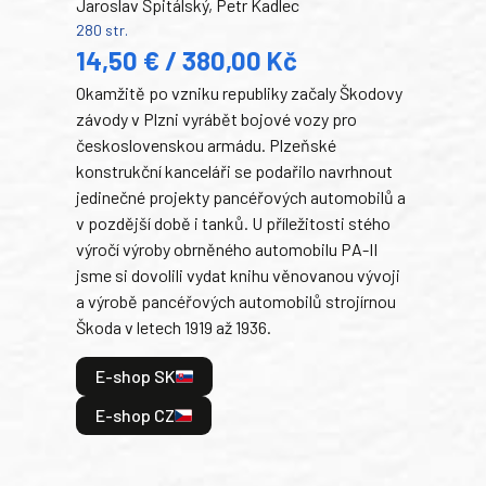
Jaroslav Špitálský, Petr Kadlec
Ben
280 str.
352 s
14,50 € / 380,00 Kč
22
Okamžitě po vzniku republiky začaly Škodovy
Tank
závody v Plzni vyrábět bojové vozy pro
býva
československou armádu. Plzeňské
Rusk
konstrukční kanceláři se podařilo navrhnout
armá
jedinečné projekty pancéřových automobilů a
stře
v pozdější době i tanků. U příležitosti stého
při 
výročí výroby obrněného automobilu PA-II
blíz
jsme si dovolili vydat knihu věnovanou vývoji
tank
a výrobě pancéřových automobilů strojírnou
v lé
Škoda v letech 1919 až 1936.
tak 
hrdi
E-shop SK
je: 
odeh
E-shop CZ
bitv
E