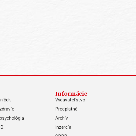
Informácie
níček
Vydavateľstvo
zdravie
Predplatné
psychológia
Archív
.D.
Inzercia
GDPR