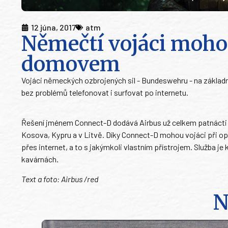
12 júna, 2017
atm
Němečtí vojáci moho
domovem
Vojáci německých ozbrojených sil - Bundeswehru - na základn
bez problémů telefonovat i surfovat po internetu.
Řešení jménem Connect-D dodává Airbus už celkem patnácti j
Kosova, Kypru a v Litvě. Díky Connect-D mohou vojáci při o
přes internet, a to s jakýmkoli vlastním přístrojem. Služba j
kavárnách.
Text a foto: Airbus /red
N