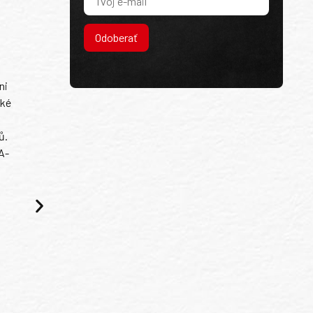
Odoberať
ni
ské
ů.
A-