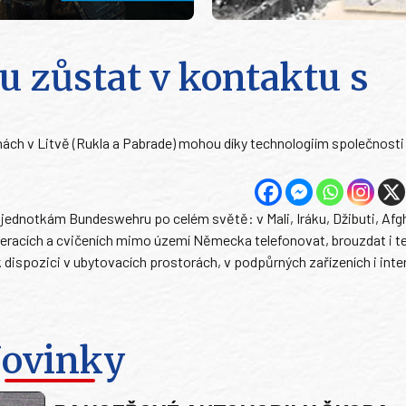
u zůstat v kontaktu s
ách v Litvě (Rukla a Pabrade) mohou díky technologiím společnosti
ednotkám Bundeswehru po celém světě: v Mali, Iráku, Džibuti, Afg
peracích a cvičeních mimo území Německa telefonovat, brouzdat i t
e k dispozici v ubytovacích prostorách, v podpůrných zařízeních i int
ovinky