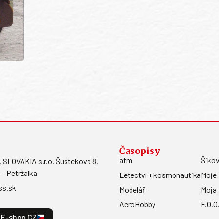
Časopisy
atm
Šikov
LOVAKIA s.r.o. Šustekova 8,
 - Petržalka
Letectví + kosmonautika
Moje 
ss.sk
Modelář
Moja 
AeroHobby
F.O.O
E-shop CZ