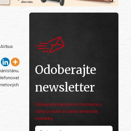
 Airbus
Odoberajte
hánistánu,
elefonovat
newsletter
ernetových
Odoberajte najnovšie informácie o
našej ponuke do Vašej emailovej
schránky.