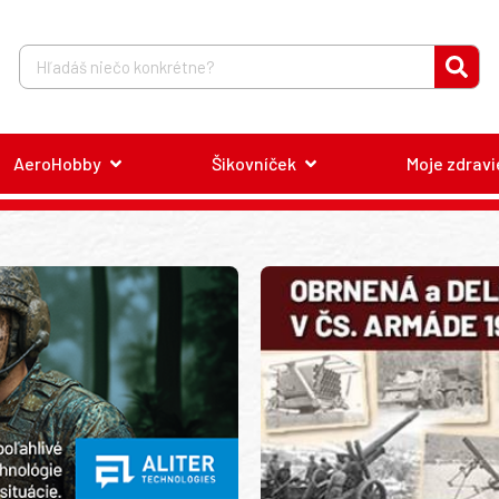
AeroHobby
Šikovníček
Moje zdravi