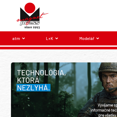
atm
L+K
Modelář