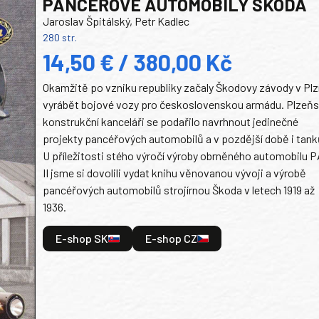
PANCEŘOVÉ AUTOMOBILY ŠKODA
Jaroslav Špitálský, Petr Kadlec
280 str.
14,50 € / 380,00 Kč
Okamžitě po vzniku republiky začaly Škodovy závody v Plz
vyrábět bojové vozy pro československou armádu. Plzeň
konstrukční kanceláři se podařilo navrhnout jedinečné
projekty pancéřových automobilů a v pozdější době i tank
U příležitosti stého výročí výroby obrněného automobilu P
II jsme si dovolili vydat knihu věnovanou vývoji a výrobě
pancéřových automobilů strojírnou Škoda v letech 1919 až
1936.
E-shop SK
E-shop CZ