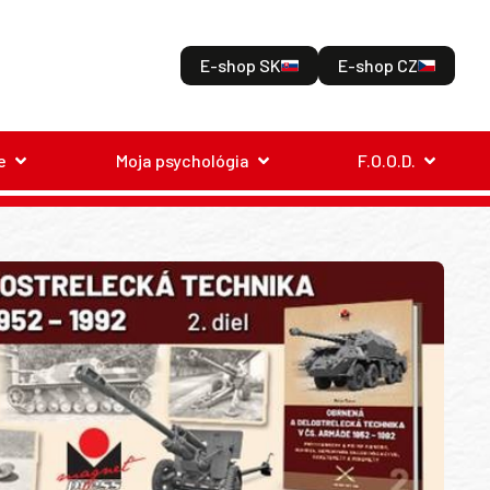
E-shop SK
E-shop CZ
e
Moja psychológia
F.O.O.D.