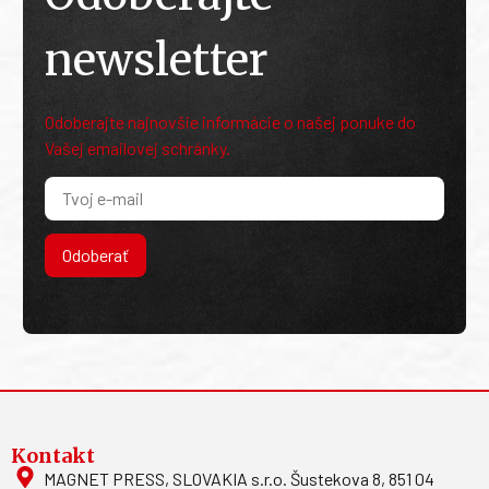
newsletter
Odoberajte najnovšie informácie o našej ponuke do
Vašej emailovej schránky.
Odoberať
Kontakt
MAGNET PRESS, SLOVAKIA s.r.o. Šustekova 8, 851 04