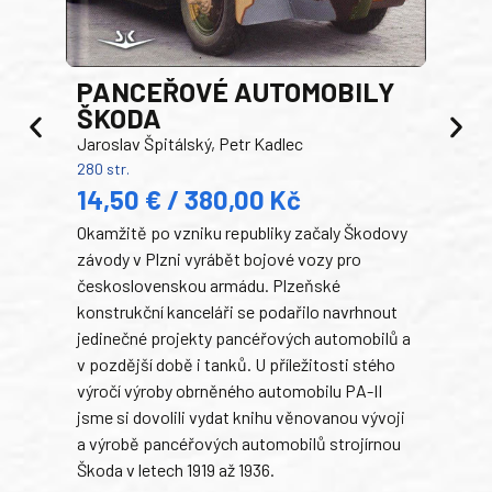
PANCEŘOVÉ AUTOMOBILY
ŠKODA
TA
Jaroslav Špitálský, Petr Kadlec
Ben
280 str.
352 s
14,50 € / 380,00 Kč
22
Okamžitě po vzniku republiky začaly Škodovy
Tank
závody v Plzni vyrábět bojové vozy pro
býva
československou armádu. Plzeňské
Rusk
konstrukční kanceláři se podařilo navrhnout
armá
jedinečné projekty pancéřových automobilů a
stře
v pozdější době i tanků. U příležitosti stého
při 
výročí výroby obrněného automobilu PA-II
blíz
jsme si dovolili vydat knihu věnovanou vývoji
tank
a výrobě pancéřových automobilů strojírnou
v lé
Škoda v letech 1919 až 1936.
tak 