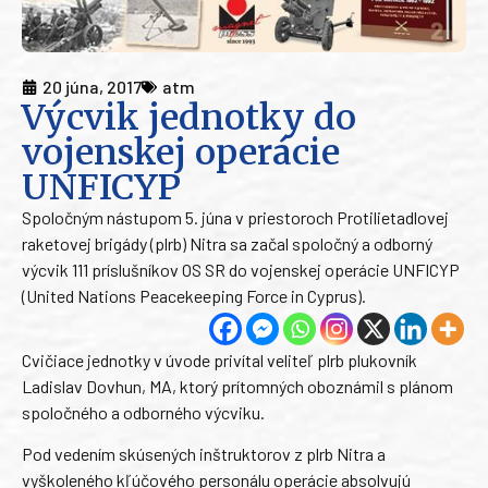
20 júna, 2017
atm
Výcvik jednotky do
vojenskej operácie
UNFICYP
Spoločným nástupom 5. júna v priestoroch Protilietadlovej
raketovej brigády (plrb) Nitra sa začal spoločný a odborný
výcvik 111 príslušníkov OS SR do vojenskej operácie UNFICYP
(United Nations Peacekeeping Force in Cyprus).
Cvičiace jednotky v úvode privítal veliteľ plrb plukovník
Ladislav Dovhun, MA, ktorý prítomných oboznámil s plánom
spoločného a odborného výcviku.
Pod vedením skúsených inštruktorov z plrb Nitra a
vyškoleného kľúčového personálu operácie absolvujú