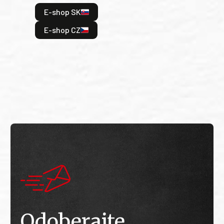
hrdi
E-shop SK
je: 
odeh
E-shop CZ
bitv
E
E
Odoberajte