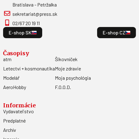
Bratislava - Petržalka
sekretariat@press.sk
02/67 20 19 11
E-shop SK
E-shop CZ
Časopisy
atm
Šikovníček
Letectví + kosmonautika
Moje zdravie
Modelář
Moja psychológia
AeroHobby
F.O.O.D.
Informácie
Vydavateľstvo
Predplatné
Archív