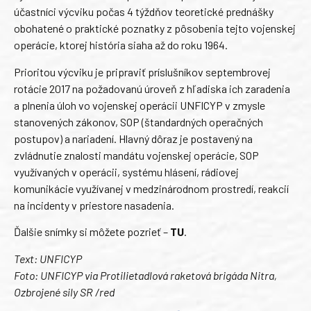
účastníci výcviku počas 4 týždňov teoretické prednášky
obohatené o praktické poznatky z pôsobenia tejto vojenskej
operácie, ktorej história siaha až do roku 1964.
Prioritou výcviku je pripraviť príslušníkov septembrovej
rotácie 2017 na požadovanú úroveň z hľadiska ich zaradenia
a plnenia úloh vo vojenskej operácii UNFICYP v zmysle
stanovených zákonov, SOP (štandardných operačných
postupov) a nariadení. Hlavný dôraz je postavený na
zvládnutie znalosti mandátu vojenskej operácie, SOP
využívaných v operácii, systému hlásení, rádiovej
komunikácie využívanej v medzinárodnom prostredí, reakcií
na incidenty v priestore nasadenia.
Ďalšie snímky si môžete pozrieť –
TU
.
Text: UNFICYP
Foto: UNFICYP via Protilietadlová raketová brigáda Nitra,
Ozbrojené sily SR /red