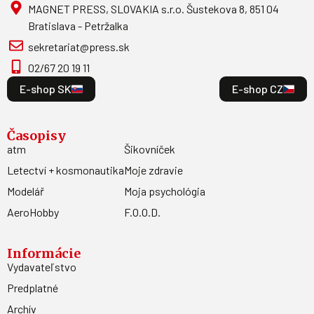
MAGNET PRESS, SLOVAKIA s.r.o. Šustekova 8, 851 04
Bratislava - Petržalka
sekretariat@press.sk
02/67 20 19 11
E-shop SK
E-shop CZ
Časopisy
atm
Šikovníček
Letectví + kosmonautika
Moje zdravie
Modelář
Moja psychológia
AeroHobby
F.O.O.D.
Informácie
Vydavateľstvo
Predplatné
Archív