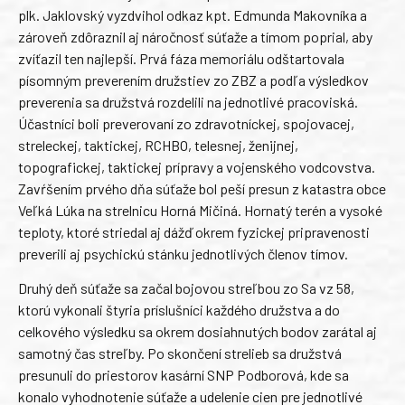
plk. Jaklovský vyzdvihol odkaz kpt. Edmunda Makovníka a
zároveň zdôraznil aj náročnosť súťaže a tímom poprial, aby
zvíťazil ten najlepší. Prvá fáza memoriálu odštartovala
písomným preverením družstiev zo ZBZ a podľa výsledkov
preverenia sa družstvá rozdelili na jednotlivé pracoviská.
Účastníci boli preverovaní zo zdravotníckej, spojovacej,
streleckej, taktickej, RCHBO, telesnej, ženijnej,
topografickej, taktickej prípravy a vojenského vodcovstva.
Zavŕšením prvého dňa súťaže bol peší presun z katastra obce
Veľká Lúka na strelnicu Horná Mičiná. Hornatý terén a vysoké
teploty, ktoré striedal aj dážď okrem fyzickej pripravenosti
preverili aj psychickú stánku jednotlivých členov tímov.
Druhý deň súťaže sa začal bojovou streľbou zo Sa vz 58,
ktorú vykonali štyria príslušníci každého družstva a do
celkového výsledku sa okrem dosiahnutých bodov zarátal aj
samotný čas streľby. Po skončení strelieb sa družstvá
presunuli do priestorov kasární SNP Podborová, kde sa
konalo vyhodnotenie súťaže a udelenie cien pre jednotlivé