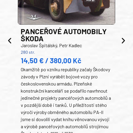
PANCEŘOVÉ AUTOMOBILY
ŠKODA
TA
Jaroslav Špitálský, Petr Kadlec
Ben
280 str.
352 s
14,50 € / 380,00 Kč
22
Okamžitě po vzniku republiky začaly Škodovy
Tank
závody v Plzni vyrábět bojové vozy pro
býva
československou armádu. Plzeňské
Rusk
konstrukční kanceláři se podařilo navrhnout
armá
jedinečné projekty pancéřových automobilů a
stře
v pozdější době i tanků. U příležitosti stého
při 
výročí výroby obrněného automobilu PA-II
blíz
jsme si dovolili vydat knihu věnovanou vývoji
tank
a výrobě pancéřových automobilů strojírnou
v lé