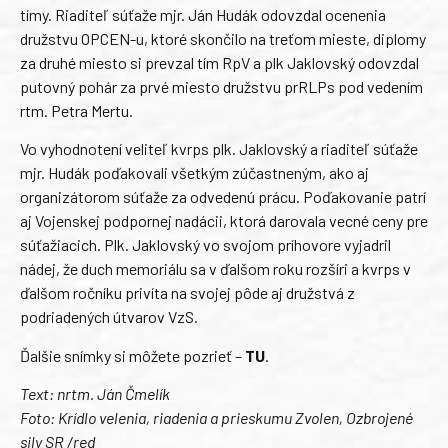
tímy. Riaditeľ súťaže mjr. Ján Hudák odovzdal ocenenia
družstvu OPCEN-u, ktoré skončilo na treťom mieste, diplomy
za druhé miesto si prevzal tím RpV a plk Jaklovský odovzdal
putovný pohár za prvé miesto družstvu prRLPs pod vedením
rtm. Petra Mertu.
Vo vyhodnotení veliteľ kvrps plk. Jaklovský a riaditeľ súťaže
mjr. Hudák poďakovali všetkým zúčastneným, ako aj
organizátorom súťaže za odvedenú prácu. Poďakovanie patrí
aj Vojenskej podpornej nadácii, ktorá darovala vecné ceny pre
súťažiacich. Plk. Jaklovský vo svojom príhovore vyjadril
nádej, že duch memoriálu sa v ďalšom roku rozšíri a kvrps v
ďalšom ročníku privíta na svojej pôde aj družstvá z
podriadených útvarov VzS.
Ďalšie snímky si môžete pozrieť –
TU
.
Text: nrtm. Ján Čmelík
Foto: Krídlo velenia, riadenia a prieskumu Zvolen, Ozbrojené
sily SR /red