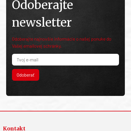
Odoberajte
newsletter
Odoberajte najnovšie informácie o našej ponuke do
Vašej emailovej schránky.
Odoberať
Kontakt