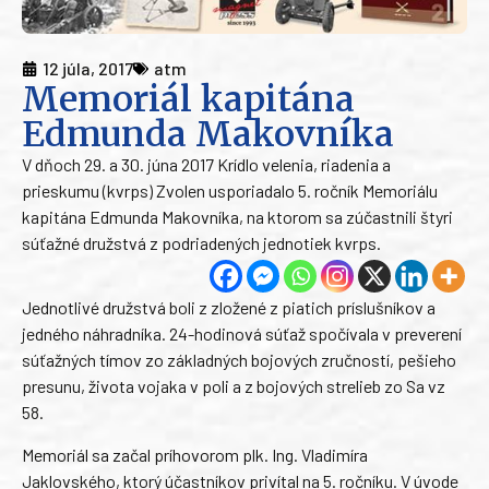
12 júla, 2017
atm
Memoriál kapitána
Edmunda Makovníka
V dňoch 29. a 30. júna 2017 Krídlo velenia, riadenia a
prieskumu (kvrps) Zvolen usporiadalo 5. ročník Memoriálu
kapitána Edmunda Makovníka, na ktorom sa zúčastnili štyri
súťažné družstvá z podriadených jednotiek kvrps.
Jednotlivé družstvá boli z zložené z piatich príslušníkov a
jedného náhradníka. 24-hodinová súťaž spočívala v preverení
súťažných tímov zo základných bojových zručností, pešieho
presunu, života vojaka v poli a z bojových strelieb zo Sa vz
58.
Memoriál sa začal príhovorom plk. Ing. Vladimíra
Jaklovského, ktorý účastníkov privítal na 5. ročníku. V úvode