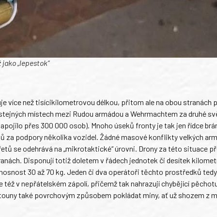
 jako „lepestok“
uje více než tisícikilometrovou délkou, přitom ale na obou stranách 
 ve stejných místech mezi Rudou armádou a Wehrmachtem za druhé s
 zapojilo přes 300 000 osob). Mnoho úseků fronty je tak jen řídce br
ků za podpory několika vozidel. Žádné masové konflikty velkých ar
třetů se odehrává na „mikrotaktické“ úrovni. Drony za této situace p
ranách. Disponují totiž doletem v řádech jednotek či desítek kilomet
jí nosnost 30 až 70 kg. Jeden či dva operátoři těchto prostředků ted
e též v nepřátelském zápolí, přičemž tak nahrazují chybějící pěchot
letouny také povrchovým způsobem pokládat miny, ať už shozem z m