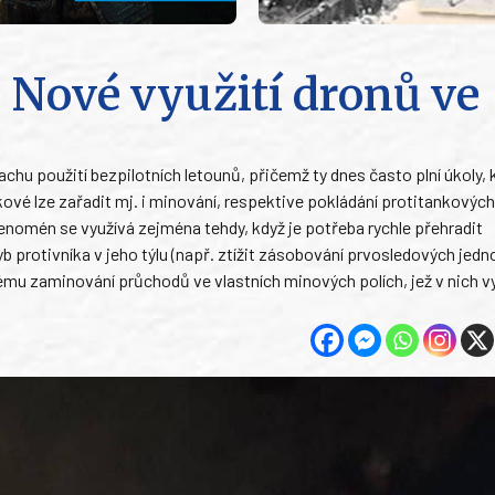
 Nové využití dronů ve
 použití bezpilotních letounů, přičemž ty dnes často plní úkoly, k
ové lze zařadit mj. i minování, respektive pokládání protitankových
enomén se využívá zejména tehdy, když je potřeba rychle přehradit
rotivníka v jeho týlu (např. ztížit zásobování prvosledových jedn
ému zaminování průchodů ve vlastních minových polích, jež v nich vy