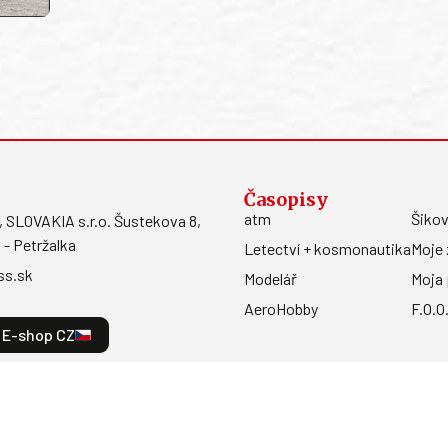
Časopisy
atm
Šikov
LOVAKIA s.r.o. Šustekova 8,
 - Petržalka
Letectví + kosmonautika
Moje 
ss.sk
Modelář
Moja 
AeroHobby
F.O.O
E-shop CZ