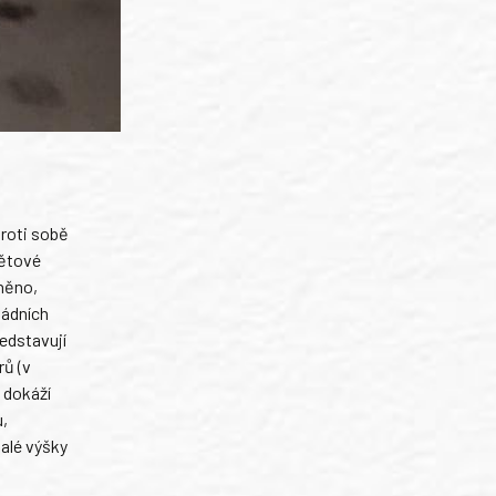
proti sobě
větové
áněno,
mádních
ředstavují
rů (v
y dokáží
u,
alé výšky