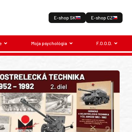
E-shop SK
E-shop CZ
e
Moja psychológia
F.O.O.D.