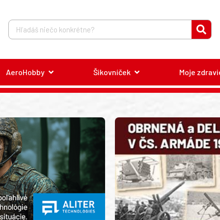
AeroHobby
Šikovníček
Moje zdravi