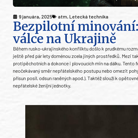
9 januára, 2025
atm
,
Letecká technika
Bezpilotní minování:
válce na Ukrajině
Během rusko-ukrajinského konfliktu došlo k prudkému rozmachu
ještě před pár lety doménou zcela jiných prostředků. Mezi tak
protipěchotních a dokonce i plovoucích min na dálku. Tento f
neočekávaný směr nepřátelského postupu nebo omezit pohyb p
přísun posil, odsun raněných apod.). Taktéž slouží k opětovn
nepřátelské ženijní jednotky.