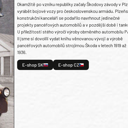
Okamžitě po vzniku republiky začaly Škodovy závody v Plz
vyrábět bojové vozy pro československou armádu. Plzeň
konstrukční kanceláři se podařilo navrhnout jedinečné
projekty pancéřových automobilů a v pozdější době i tank
U příležitosti stého výročí výroby obrněného automobilu P
II jsme si dovolili vydat knihu věnovanou vývoji a výrobě
pancéřových automobilů strojírnou Škoda v letech 1919 až
1936.
E-shop SK
E-shop CZ