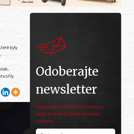
teré byly
,
Odoberajte
otek,
tvořily
newsletter
Odoberajte najnovšie informácie o
našej ponuke do Vašej emailovej
schránky.