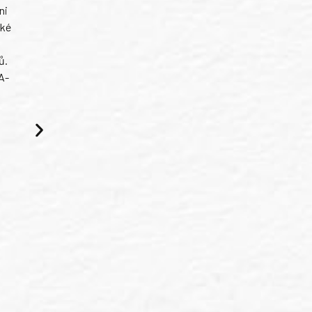
ni
ské
ů.
A-