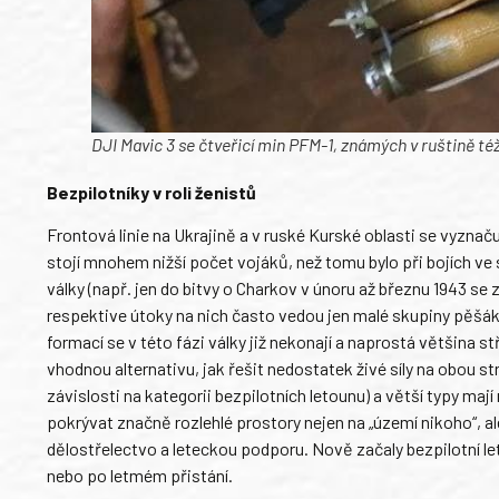
DJI Mavic 3 se čtveřicí min PFM-1, známých v ruštině též
Bezpilotníky v roli ženistů
Frontová linie na Ukrajině a v ruské Kurské oblasti se vyznač
stojí mnohem nižší počet vojáků, než tomu bylo při bojích
války (např. jen do bitvy o Charkov v únoru až březnu 1943 se
respektive útoky na nich často vedou jen malé skupiny pěšá
formací se v této fázi války již nekonají a naprostá většina s
vhodnou alternativu, jak řešit nedostatek živé síly na obou st
závislosti na kategorii bezpilotních letounu) a větší typy ma
pokrývat značně rozlehlé prostory nejen na „území nikoho“, al
dělostřelectvo a leteckou podporu. Nově začaly bezpilotní 
nebo po letmém přistání.