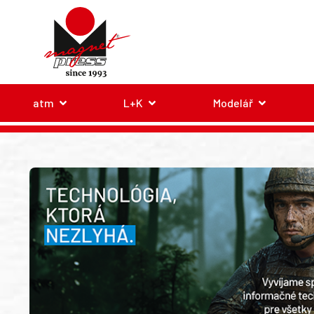
atm
L+K
Modelář