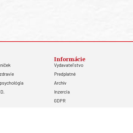
Informácie
níček
Vydavateľstvo
zdravie
Predplatné
psychológia
Archív
.D.
Inzercia
GDPR
Kontakty