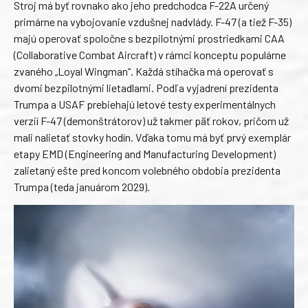
Stroj má byť rovnako ako jeho predchodca F-22A určený
primárne na vybojovanie vzdušnej nadvlády. F-47 (a tiež F-35)
majú operovať spoločne s bezpilotnými prostriedkami CAA
(Collaborative Combat Aircraft) v rámci konceptu populárne
zvaného „Loyal Wingman“. Každá stíhačka má operovať s
dvomi bezpilotnými lietadlami. Podľa vyjadrení prezidenta
Trumpa a USAF prebiehajú letové testy experimentálnych
verzií F-47 (demonštrátorov) už takmer päť rokov, pričom už
mali nalietať stovky hodín. Vďaka tomu má byť prvý exemplár
etapy EMD (Engineering and Manufacturing Development)
zalietaný ešte pred koncom volebného obdobia prezidenta
Trumpa (teda januárom 2029).