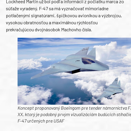
Lockheed Martin už bol podľa informácií z počiatku marca zo
súťaže vyradený. F-47 sa má vyznačovať mimoriadne
potlačenými signatúrami, špičkovou avionikou a výzbrojou,
vysokou obratnosťou a maximálnou rýchlosťou
prekračujúcou dvojnásobok Machovho čísla.
Koncept proponovaný Boeingom pre tender námorníctva F
XX, ktorý je podobný prvým vizualizáciám budúcich stíhači
F-47 určených pre USAF