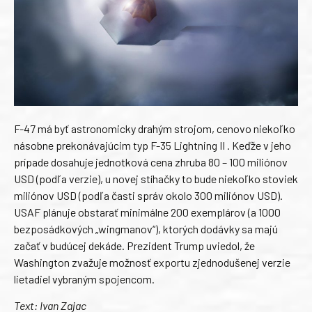
F-47 má byť astronomicky drahým strojom, cenovo niekoľko
násobne prekonávajúcim typ F-35 Lightning II . Keďže v jeho
prípade dosahuje jednotková cena zhruba 80 – 100 miliónov
USD (podľa verzie), u novej stíhačky to bude niekoľko stoviek
miliónov USD (podľa časti správ okolo 300 miliónov USD).
USAF plánuje obstarať minimálne 200 exemplárov (a 1000
bezposádkových „wingmanov“), ktorých dodávky sa majú
začať v budúcej dekáde. Prezident Trump uviedol, že
Washington zvažuje možnosť exportu zjednodušenej verzie
lietadiel vybraným spojencom.
Text: Ivan Zajac