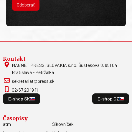
Odoberať
Kontakt
MAGNET PRESS, SLOVAKIA s.r.o. Šustekova 8, 851 04
Bratislava - Petržalka
sekretariat@press.sk
02/67 20 19 11
E-shop SK
E-shop CZ
Časopisy
atm
Šikovníček