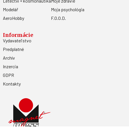
Letectví + kosmonautika
Moje zdravie
Modelář
Moja psychológia
AeroHobby
F.O.O.D.
Informácie
Vydavateľstvo
Predplatné
Archív
Inzercia
GDPR
Kontakty