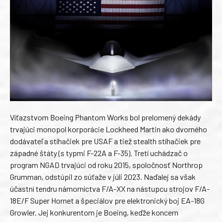
Víťazstvom Boeing Phantom Works bol prelomený dekády
trvajúci monopol korporácie Lockheed Martin ako dvorného
dodávateľa stíhačiek pre USAF a tiež stealth stíhačiek pre
západné štáty (s typmi F-22A a F-35). Tretí uchádzač o
program NGAD trvajúci od roku 2015, spoločnosť Northrop
Grumman, odstúpil zo súťaže v júli 2023. Naďalej sa však
účastní tendru námorníctva F/A-XX na nástupcu strojov F/A-
18E/F Super Hornet a špeciálov pre elektronický boj EA-18G
Growler. Jej konkurentom je Boeing, keďže koncern