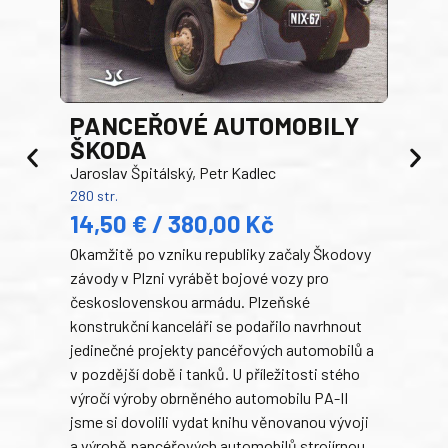
PANCEŘOVÉ AUTOMOBILY
ŠKODA
TA
Jaroslav Špitálský, Petr Kadlec
Ben
280 str.
352 s
14,50 € / 380,00 Kč
22
Okamžitě po vzniku republiky začaly Škodovy
Tank
závody v Plzni vyrábět bojové vozy pro
býva
československou armádu. Plzeňské
Rusk
konstrukční kanceláři se podařilo navrhnout
armá
jedinečné projekty pancéřových automobilů a
stře
v pozdější době i tanků. U příležitosti stého
při 
výročí výroby obrněného automobilu PA-II
blíz
jsme si dovolili vydat knihu věnovanou vývoji
tank
a výrobě pancéřových automobilů strojírnou
v lé