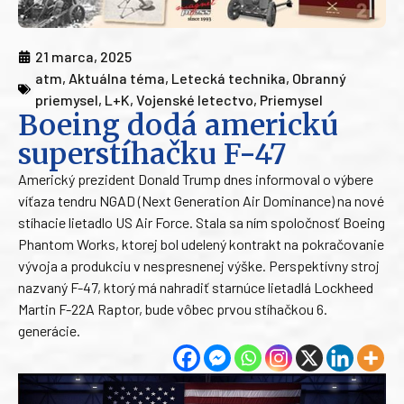
21 marca, 2025
atm
,
Aktuálna téma
,
Letecká technika
,
Obranný
priemysel
,
L+K
,
Vojenské letectvo
,
Priemysel
Boeing dodá americkú
superstíhačku F-47
Americký prezident Donald Trump dnes informoval o výbere
víťaza tendru NGAD (Next Generation Air Dominance) na nové
stíhacie lietadlo US Air Force. Stala sa ním spoločnosť Boeing
Phantom Works, ktorej bol udelený kontrakt na pokračovanie
vývoja a produkciu v nespresnenej výške. Perspektívny stroj
nazvaný F-47, ktorý má nahradiť starnúce lietadlá Lockheed
Martin F-22A Raptor, bude vôbec prvou stíhačkou 6.
generácie.