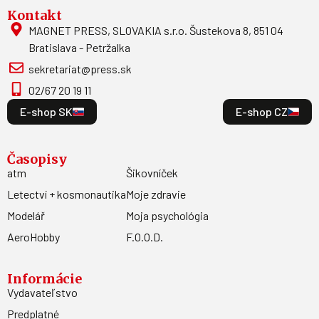
Kontakt
MAGNET PRESS, SLOVAKIA s.r.o. Šustekova 8, 851 04
Bratislava - Petržalka
sekretariat@press.sk
02/67 20 19 11
E-shop SK
E-shop CZ
Časopisy
atm
Šikovníček
Letectví + kosmonautika
Moje zdravie
Modelář
Moja psychológia
AeroHobby
F.O.O.D.
Informácie
Vydavateľstvo
Predplatné