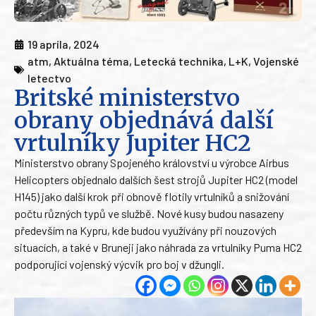
19 apríla, 2024
atm
,
Aktuálna téma
,
Letecká technika
,
L+K
,
Vojenské
letectvo
Britské ministerstvo
obrany objednává další
vrtulníky Jupiter HC2
Ministerstvo obrany Spojeného království u výrobce Airbus
Helicopters objednalo dalších šest strojů Jupiter HC2 (model
H145) jako další krok při obnově flotily vrtulníků a snižování
počtu různých typů ve službě. Nové kusy budou nasazeny
především na Kypru, kde budou využívány při nouzových
situacích, a také v Bruneji jako náhrada za vrtulníky Puma HC2
podporující vojenský výcvik pro boj v džungli.