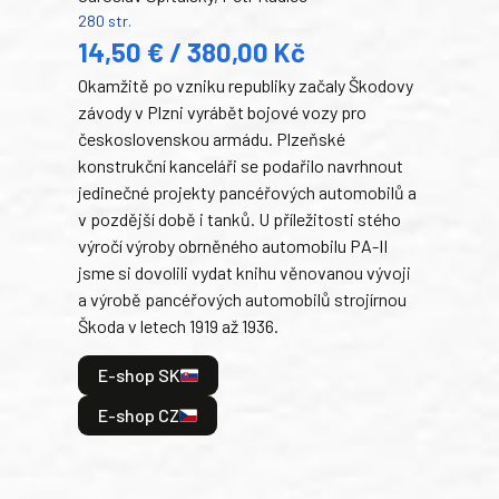
280 str.
352 s
14,50 € / 380,00 Kč
22
Okamžitě po vzniku republiky začaly Škodovy
Tank
závody v Plzni vyrábět bojové vozy pro
býva
československou armádu. Plzeňské
Rusk
konstrukční kanceláři se podařilo navrhnout
armá
jedinečné projekty pancéřových automobilů a
stře
v pozdější době i tanků. U příležitosti stého
při 
výročí výroby obrněného automobilu PA-II
blíz
jsme si dovolili vydat knihu věnovanou vývoji
tank
a výrobě pancéřových automobilů strojírnou
v lé
Škoda v letech 1919 až 1936.
tak 
hrdi
E-shop SK
je: 
odeh
E-shop CZ
bitv
E