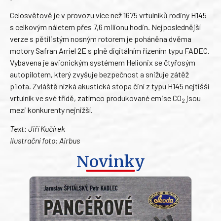
Celosvětově je v provozu více než 1675 vrtulníků rodiny H145
s celkovým náletem přes 7,6 milionu hodin. Nejposlednější
verze s pětilistým nosným rotorem je poháněna dvěma
motory Safran Arriel 2E s plně digitálním řízením typu FADEC.
Vybavena je avionickým systémem Helionix se čtyřosým
autopilotem, který zvyšuje bezpečnost a snižuje zátěž
pilota. Zvláště nízká akustická stopa činí z typu H145 nejtišší
vrtulník ve své třídě, zatímco produkované emise CO
jsou
2
mezi konkurenty nejnižší.
Text: Jiří Kučírek
Ilustrační foto: Airbus
Novinky