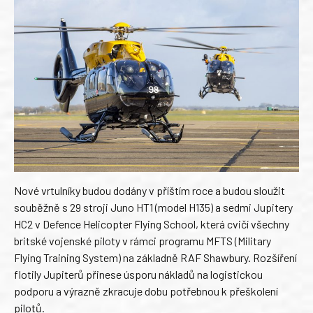
Nové vrtulníky budou dodány v příštím roce a budou sloužit
souběžně s 29 stroji Juno HT1 (model H135) a sedmi Jupitery
HC2 v Defence Helicopter Flying School, která cvičí všechny
britské vojenské piloty v rámci programu MFTS (Military
Flying Training System) na základně RAF Shawbury. Rozšíření
flotily Jupiterů přinese úsporu nákladů na logistickou
podporu a výrazně zkracuje dobu potřebnou k přeškolení
pilotů.