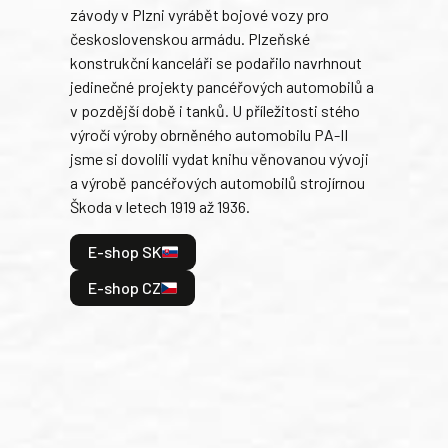
závody v Plzni vyrábět bojové vozy pro
býva
československou armádu. Plzeňské
Rusk
konstrukční kanceláři se podařilo navrhnout
armá
jedinečné projekty pancéřových automobilů a
stře
v pozdější době i tanků. U příležitosti stého
při 
výročí výroby obrněného automobilu PA-II
blíz
jsme si dovolili vydat knihu věnovanou vývoji
tank
a výrobě pancéřových automobilů strojírnou
v lé
Škoda v letech 1919 až 1936.
tak 
hrdi
E-shop SK
je: 
odeh
E-shop CZ
bitv
E
E