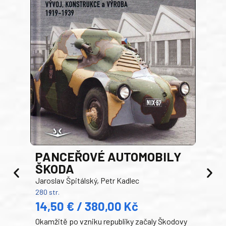
PANCEŘOVÉ AUTOMOBILY
ŠKODA
TA
Jaroslav Špitálský, Petr Kadlec
Ben
280 str.
352 s
14,50 € / 380,00 Kč
22
Okamžitě po vzniku republiky začaly Škodovy
Tank