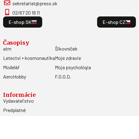
sekretariat@press.sk
02/67 20 19 11
E-shop SK
E-shop CZ
Časopisy
atm
Šikovníček
Letectví + kosmonautika
Moje zdravie
Modelář
Moja psychológia
AeroHobby
F.O.O.D.
Informácie
Vydavateľstvo
Predplatné
Archív
Inzercia
GDPR