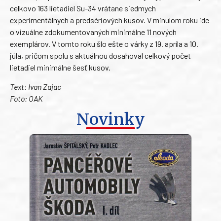
celkovo 163 lietadiel Su-34 vrátane siedmych
experimentálnych a predsériových kusov. V minulom roku ide
o vizuálne zdokumentovaných minimálne 11 nových
exemplárov. V tomto roku šlo ešte o várky z 19. apríla a 10.
júla, pričom spolu s aktuálnou dosahoval celkový počet
lietadiel minimálne šesť kusov.
Text: Ivan Zajac
Foto: OAK
Novinky