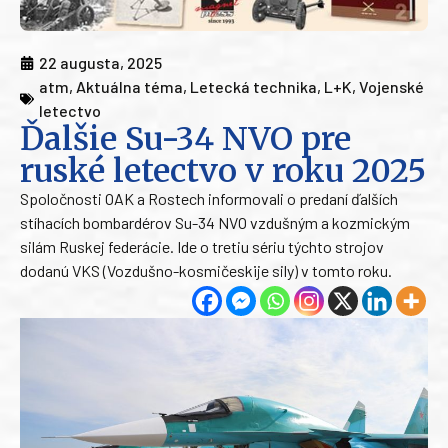
22 augusta, 2025
atm
,
Aktuálna téma
,
Letecká technika
,
L+K
,
Vojenské
letectvo
Ďalšie Su-34 NVO pre
ruské letectvo v roku 2025
Spoločnosti OAK a Rostech informovali o predaní ďalších
stíhacích bombardérov Su-34 NVO vzdušným a kozmickým
silám Ruskej federácie. Ide o tretiu sériu týchto strojov
dodanú VKS (Vozdušno-kosmičeskije sily) v tomto roku.