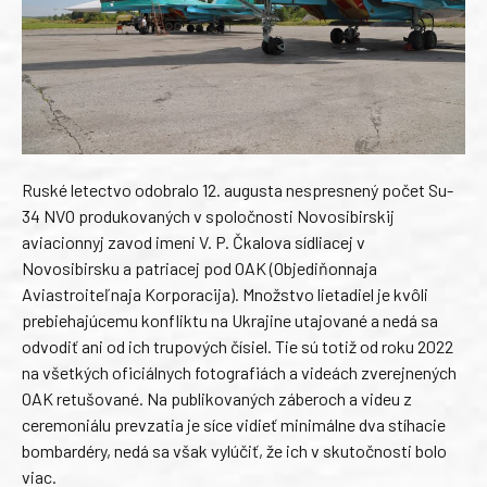
Ruské letectvo odobralo 12. augusta nespresnený počet Su-
34 NVO produkovaných v spoločnosti Novosibirskij
aviacionnyj zavod imeni V. P. Čkalova sídliacej v
Novosibirsku a patriacej pod OAK (Objediňonnaja
Aviastroiteľnaja Korporacija). Množstvo lietadiel je kvôli
prebiehajúcemu konfliktu na Ukrajine utajované a nedá sa
odvodiť ani od ich trupových čísiel. Tie sú totiž od roku 2022
na všetkých oficiálnych fotografiách a videách zverejnených
OAK retušované. Na publikovaných záberoch a videu z
ceremoniálu prevzatia je síce vidieť minimálne dva stíhacie
bombardéry, nedá sa však vylúčiť, že ich v skutočnosti bolo
viac.