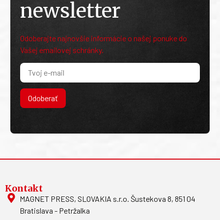
newsletter
Odoberajte najnovšie informácie o našej ponuke do
Vašej emailovej schránky.
Odoberať
Kontakt
MAGNET PRESS, SLOVAKIA s.r.o. Šustekova 8, 851 04
Bratislava - Petržalka