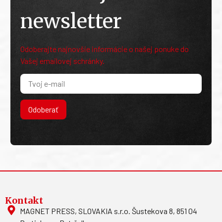
newsletter
Odoberajte najnovšie informácie o našej ponuke do
Vašej emailovej schránky.
Odoberať
Kontakt
MAGNET PRESS, SLOVAKIA s.r.o. Šustekova 8, 851 04