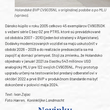
Holandské BVP CV9035NL v originálnej podobe a po MLU
(vpravo).
Dánsko kúpilo v roku 2005 celkovo 45 exemplárov CV9035DK
s vežami série C bez OZ pre PTRS, ktoré sú prevádzkované
od obdobia 2007 – 2010 (jeden bol stratený v Afganistane).
Dodávky modernizovaných vozidiel sa majú uskutočniť v
období 2026 – 2029 a do realizácie predsavzatia sa má
zapojiť aj domáci priemysel. Stojí za zmienku, že Holandsko
objednalo v januári 2021 za čiastku 543 miliónov USD
analogický MLU pre 122 svojich CV9035NL. Prvý prototyp
upgradu určený na testovanie bol predaný odberateľovi v
októbri 2022 a prvé BVP v produkčnom štandarde má byť
dokončené v polovici mája 2024.
Text: Ivan Zajac
Foto:Hæren, Koninklijke Landmacht