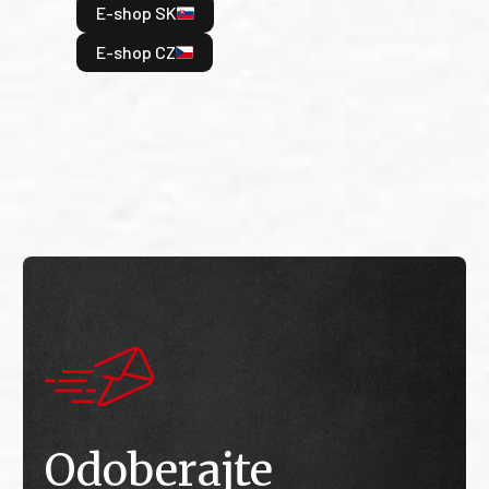
E-shop SK
je: 
odeh
E-shop CZ
bitv
E
E
Odoberajte