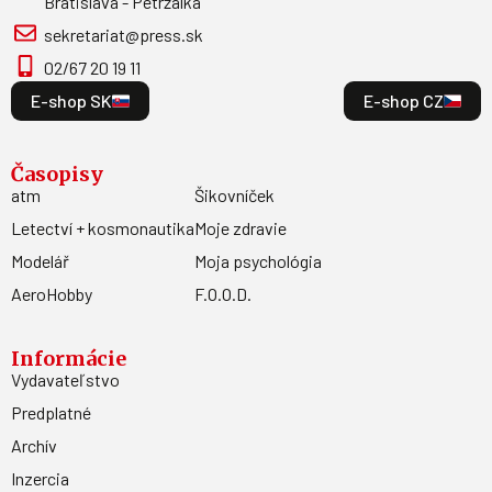
Bratislava - Petržalka
sekretariat@press.sk
02/67 20 19 11
E-shop SK
E-shop CZ
Časopisy
atm
Šikovníček
Letectví + kosmonautika
Moje zdravie
Modelář
Moja psychológia
AeroHobby
F.O.O.D.
Informácie
Vydavateľstvo
Predplatné
Archív
Inzercia