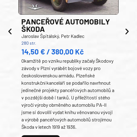
PANCEŘOVÉ AUTOMOBILY
ŠKODA
TA
Jaroslav Špitálský, Petr Kadlec
Ben
280 str.
352 s
14,50 € / 380,00 Kč
22
Okamžitě po vzniku republiky začaly Škodovy
Tank
závody v Plzni vyrábět bojové vozy pro
býva
československou armádu. Plzeňské
Rusk
konstrukční kanceláři se podařilo navrhnout
armá
jedinečné projekty pancéřových automobilů a
stře
v pozdější době i tanků. U příležitosti stého
při 
výročí výroby obrněného automobilu PA-II
blíz
jsme si dovolili vydat knihu věnovanou vývoji
tank
a výrobě pancéřových automobilů strojírnou
v lé
Škoda v letech 1919 až 1936.
tak 
hrdi