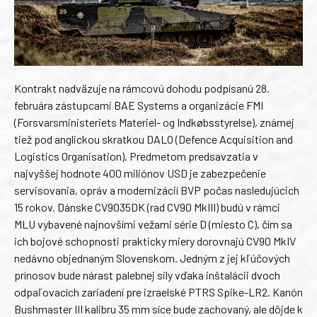
Kontrakt nadväzuje na rámcovú dohodu podpísanú 28.
februára zástupcami BAE Systems a organizácie FMI
(Forsvarsministeriets Materiel- og Indkøbsstyrelse), známej
tiež pod anglickou skratkou DALO (Defence Acquisition and
Logistics Organisation). Predmetom predsavzatia v
najvyššej hodnote 400 miliónov USD je zabezpečenie
servisovania, opráv a modernizácií BVP počas nasledujúcich
15 rokov. Dánske CV9035DK (rad CV90 MkIII) budú v rámci
MLU vybavené najnovšími vežami série D (miesto C), čím sa
ich bojové schopnosti prakticky miery dorovnajú CV90 MkIV
nedávno objednaným Slovenskom. Jedným z jej kľúčových
prínosov bude nárast palebnej sily vďaka inštalácii dvoch
odpaľovacích zariadení pre izraelské PTRS Spike-LR2. Kanón
Bushmaster III kalibru 35 mm síce bude zachovaný, ale dôjde k