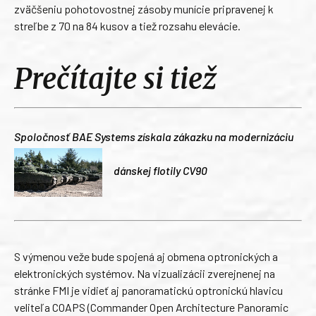
zväčšeniu pohotovostnej zásoby munície pripravenej k
streľbe z 70 na 84 kusov a tiež rozsahu elevácie.
Prečítajte si tiež
Spoločnosť BAE Systems získala zákazku na modernizáciu
dánskej flotily CV90
S výmenou veže bude spojená aj obmena optronických a
elektronických systémov. Na vizualizácii zverejnenej na
stránke FMI je vidieť aj panoramatickú optronickú hlavicu
veliteľa COAPS (Commander Open Architecture Panoramic