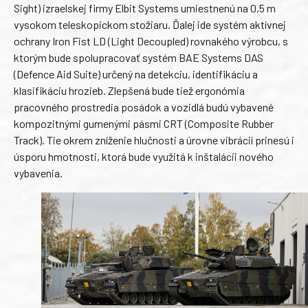
Sight) izraelskej firmy Elbit Systems umiestnenú na 0,5 m
vysokom teleskopickom stožiaru. Ďalej ide systém aktívnej
ochrany Iron Fist LD (Light Decoupled) rovnakého výrobcu, s
ktorým bude spolupracovať systém BAE Systems DAS
(Defence Aid Suite) určený na detekciu, identifikáciu a
klasifikáciu hrozieb. Zlepšená bude tiež ergonómia
pracovného prostredia posádok a vozidlá budú vybavené
kompozitnými gumenými pásmi CRT (Composite Rubber
Track). Tie okrem zníženie hlučnosti a úrovne vibrácií prinesú i
úsporu hmotnosti, ktorá bude využitá k inštalácii nového
vybavenia.