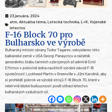
23 januára, 2024
atm
,
Aktuálna téma
,
Letecká technika
,
L+K
,
Vojenské
letectvo
F-16 Block 70 pro
Bulharsko ve výrobě
Bulharský ministr obrany Todor Tagarev, velvyslanec této
balkánské země v USA Georgi Panayotov a náčelník
generálního štábu tamních ozbrojených sil admirál Emil
Eftimov v polovině ledna navštívili výrobní závod F-16
společnosti Lockheed Martin v Greenville v Jižní Karolíně, aby
si prohlédli pokrok ve výrobě strojů F-16 Block 70, které v
relativně blízké budoucnosti posílí stíhací letectvo
bulharských vzdušných sil.