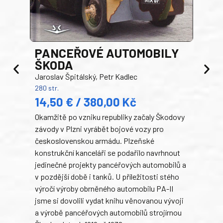
PANCEŘOVÉ AUTOMOBILY
ŠKODA
TA
Jaroslav Špitálský, Petr Kadlec
Ben
280 str.
352 s
14,50 € / 380,00 Kč
22
Okamžitě po vzniku republiky začaly Škodovy
Tank
závody v Plzni vyrábět bojové vozy pro
býva
československou armádu. Plzeňské
Rusk
konstrukční kanceláři se podařilo navrhnout
armá
jedinečné projekty pancéřových automobilů a
stře
v pozdější době i tanků. U příležitosti stého
při 
výročí výroby obrněného automobilu PA-II
blíz
jsme si dovolili vydat knihu věnovanou vývoji
tank
a výrobě pancéřových automobilů strojírnou
v lé