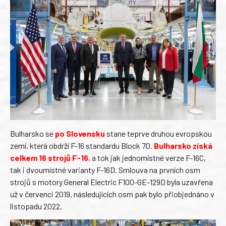
Bulharsko se
po Slovensku
stane teprve druhou evropskou
zemí, která obdrží F-16 standardu Block 70.
Bulharsko získá
celkem 16 strojů F-16
, a tok jak jednomístné verze F-16C,
tak i dvoumístné varianty F-16D. Smlouva na prvních osm
strojů s motory General Electric F100-GE-129D byla uzavřena
už v červenci 2019, následujících osm pak bylo přiobjednáno v
listopadu 2022.