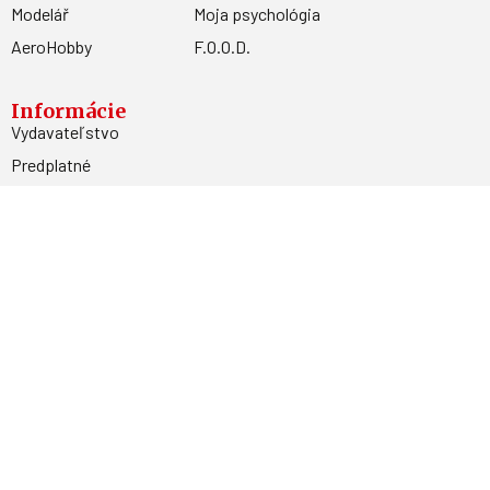
Modelář
Moja psychológia
AeroHobby
F.O.O.D.
Informácie
Vydavateľstvo
Predplatné
Archív
Inzercia
GDPR
Kontakty
Facebook