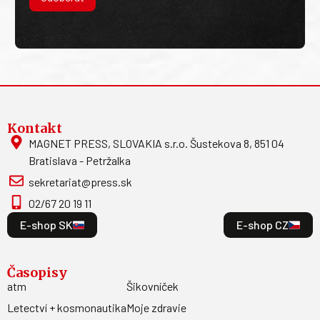
Kontakt
MAGNET PRESS, SLOVAKIA s.r.o. Šustekova 8, 851 04
Bratislava - Petržalka
sekretariat@press.sk
02/67 20 19 11
E-shop SK
E-shop CZ
Časopisy
atm
Šikovníček
Letectví + kosmonautika
Moje zdravie