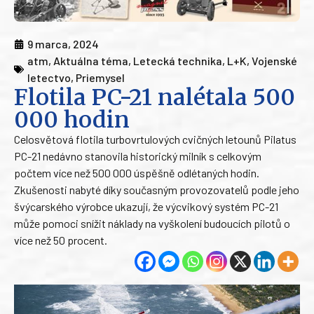
9 marca, 2024
atm
,
Aktuálna téma
,
Letecká technika
,
L+K
,
Vojenské
letectvo
,
Priemysel
Flotila PC-21 nalétala 500
000 hodin
Celosvětová flotila turbovrtulových cvičných letounů Pilatus
PC-21 nedávno stanovila historický milník s celkovým
počtem více než 500 000 úspěšně odlétaných hodin.
Zkušenosti nabyté díky současným provozovatelů podle jeho
švýcarského výrobce ukazují, že výcvikový systém PC-21
může pomoci snížit náklady na vyškolení budoucích pilotů o
více než 50 procent.