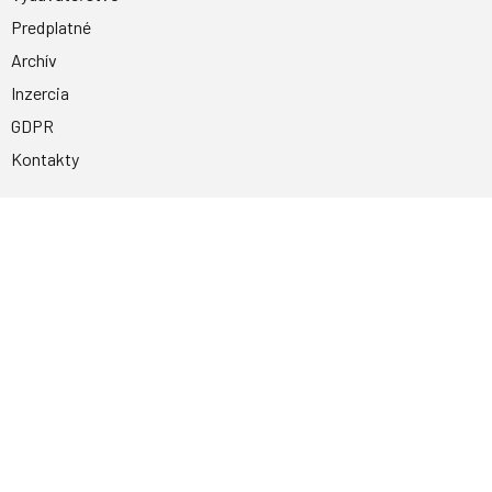
Predplatné
Archív
Inzercia
GDPR
Kontakty
Facebook
Magnetpress.online
© 2023 Všetky práva vyhradené. Dizajn a
programovanie: