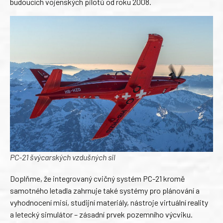
budoucích vojenských pilotů od roku 2008.
PC-21 švýcarských vzdušných sil
Doplňme, že integrovaný cvičný systém PC-21 kromě
samotného letadla zahrnuje také systémy pro plánování a
vyhodnocení misí, studijní materiály, nástroje virtuální reality
a letecký simulátor – zásadní prvek pozemního výcviku.