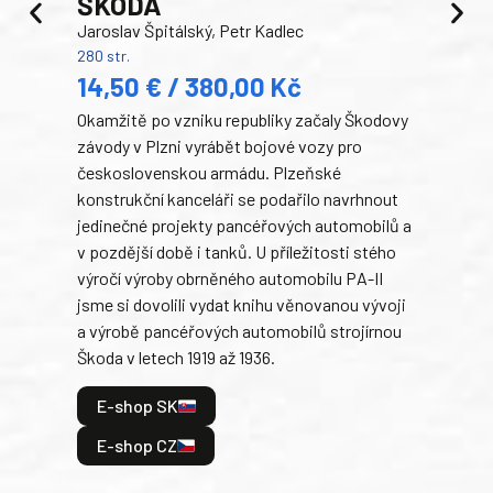
ŠKODA
TA
Jaroslav Špitálský, Petr Kadlec
Ben
280 str.
352 s
14,50 € / 380,00 Kč
22
Okamžitě po vzniku republiky začaly Škodovy
Tank
závody v Plzni vyrábět bojové vozy pro
býva
československou armádu. Plzeňské
Rusk
konstrukční kanceláři se podařilo navrhnout
armá
jedinečné projekty pancéřových automobilů a
stře
v pozdější době i tanků. U příležitosti stého
při 
výročí výroby obrněného automobilu PA-II
blíz
jsme si dovolili vydat knihu věnovanou vývoji
tank
a výrobě pancéřových automobilů strojírnou
v lé
Škoda v letech 1919 až 1936.
tak 
hrdi
E-shop SK
je: 
odeh
E-shop CZ
bitv