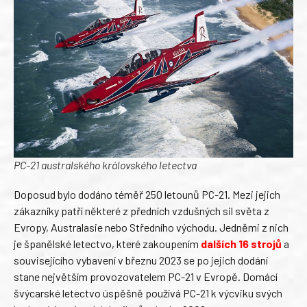
PC-21 australského královského letectva
Doposud bylo dodáno téměř 250 letounů PC-21. Mezi jejich
zákazníky patří některé z předních vzdušných sil světa z
Evropy, Australasie nebo Středního východu. Jedněmi z nich
je španělské letectvo, které zakoupením
dalších 16 strojů
a
souvisejícího vybavení v březnu 2023 se po jejich dodání
stane největším provozovatelem PC-21 v Evropě. Domácí
švýcarské letectvo úspěšně používá PC-21 k výcviku svých