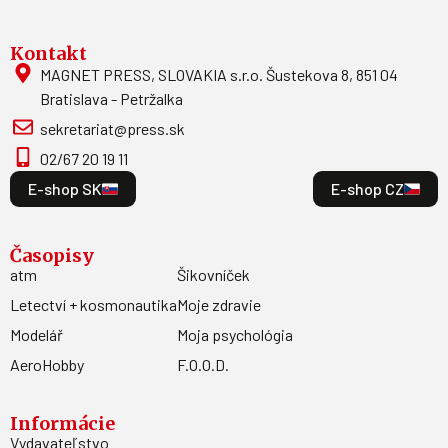
Kontakt
MAGNET PRESS, SLOVAKIA s.r.o. Šustekova 8, 851 04
Bratislava - Petržalka
sekretariat@press.sk
02/67 20 19 11
E-shop SK
E-shop CZ
Časopisy
atm
Šikovníček
Letectví + kosmonautika
Moje zdravie
Modelář
Moja psychológia
AeroHobby
F.O.O.D.
Informácie
Vydavateľstvo