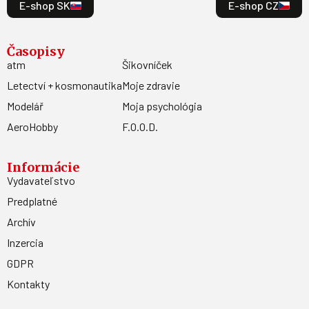
E-shop SK
E-shop CZ
Časopisy
atm
Šikovníček
Letectví + kosmonautika
Moje zdravie
Modelář
Moja psychológia
AeroHobby
F.O.O.D.
Informácie
Vydavateľstvo
Predplatné
Archív
Inzercia
GDPR
Kontakty