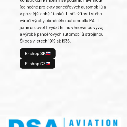
armá
jedinečné projekty pancéřových automobilů a
stře
v pozdější době i tanků. U příležitosti stého
při 
výročí výroby obrněného automobilu PA-II
blíz
jsme si dovolili vydat knihu věnovanou vývoji
tank
a výrobě pancéřových automobilů strojírnou
v lé
Škoda v letech 1919 až 1936.
tak 
hrdi
E-shop SK
je: 
odeh
E-shop CZ
bitv
E
E