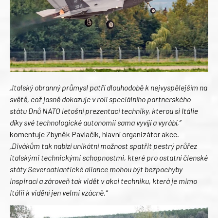
„Italský obranný průmysl patří dlouhodobě k nejvyspělejším na
světě, což jasně dokazuje v roli speciálního partnerského
státu Dnů NATO letošní prezentací techniky, kterou si Itálie
díky své technologické autonomii sama vyvíjí a vyrábí,“
komentuje Zbyněk Pavlačík, hlavní organizátor akce.
„Divákům tak nabízí unikátní možnost spatřit pestrý průřez
italskými technickými schopnostmi, které pro ostatní členské
státy Severoatlantické aliance mohou být bezpochyby
inspirací a zároveň tak vidět v akci techniku, která je mimo
Itálii k vidění jen velmi vzácně.“