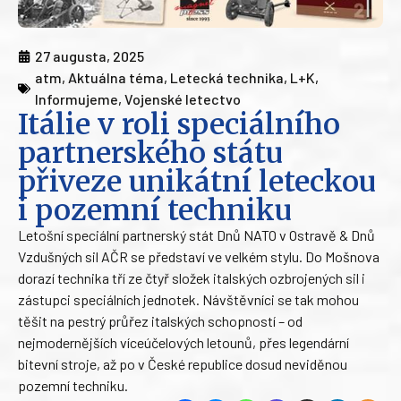
27 augusta, 2025
atm
,
Aktuálna téma
,
Letecká technika
,
L+K
,
Informujeme
,
Vojenské letectvo
Itálie v roli speciálního
partnerského státu
přiveze unikátní leteckou
i pozemní techniku
Letošní speciální partnerský stát Dnů NATO v Ostravě & Dnů
Vzdušných sil AČR se představí ve velkém stylu. Do Mošnova
dorazí technika tří ze čtyř složek italských ozbrojených sil i
zástupci speciálních jednotek. Návštěvníci se tak mohou
těšit na pestrý průřez italských schopností – od
nejmodernějších víceúčelových letounů, přes legendární
bitevní stroje, až po v České republice dosud neviděnou
pozemní techniku.