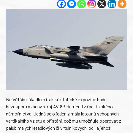
Největším lákadlem italské statické expozice bude
bezesporu vzácný stroj AV-8B Harrier II z řad italského
námořnictva. Jedná se o jeden z mála letounů schopných
vertikálního vzletu a přistání, což mu umožňuje operovat z
palub malých letadlových či vrtulníkových lodí, a jehož