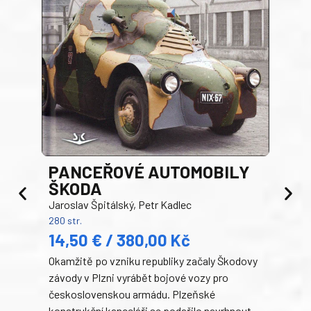
PANCEŘOVÉ AUTOMOBILY
ŠKODA
TA
Jaroslav Špitálský, Petr Kadlec
Ben
280 str.
352 s
14,50 € / 380,00 Kč
22
Okamžitě po vzniku republiky začaly Škodovy
Tank
závody v Plzni vyrábět bojové vozy pro
býva
československou armádu. Plzeňské
Rusk
konstrukční kanceláři se podařilo navrhnout