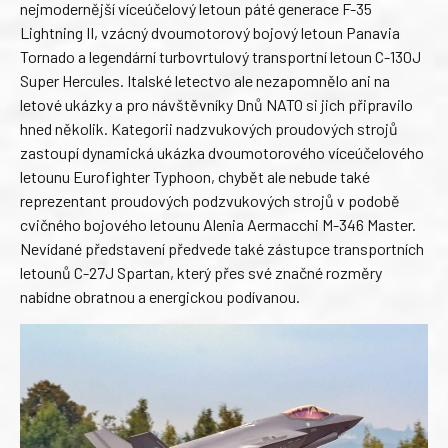
nejmodernější víceúčelový letoun páté generace F-35
Lightning II, vzácný dvoumotorový bojový letoun Panavia
Tornado a legendární turbovrtulový transportní letoun C-130J
Super Hercules. Italské letectvo ale nezapomnělo ani na
letové ukázky a pro návštěvníky Dnů NATO si jich připravilo
hned několik. Kategorii nadzvukových proudových strojů
zastoupí dynamická ukázka dvoumotorového víceúčelového
letounu Eurofighter Typhoon, chybět ale nebude také
reprezentant proudových podzvukových strojů v podobě
cvičného bojového letounu Alenia Aermacchi M-346 Master.
Nevídané představení předvede také zástupce transportních
letounů C-27J Spartan, který přes své značné rozměry
nabídne obratnou a energickou podívanou.