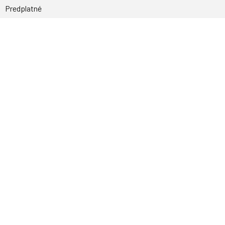
Predplatné
Archív
Inzercia
GDPR
Kontakty
Facebook
Magnetpress.online
© 2023 Všetky práva vyhradené. Dizajn a
programovanie: