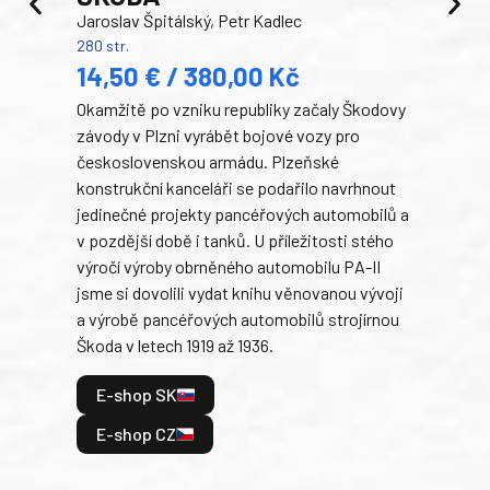
Jaroslav Špitálský, Petr Kadlec
Ben
280 str.
352 s
14,50 € / 380,00 Kč
22
Okamžitě po vzniku republiky začaly Škodovy
Tank
závody v Plzni vyrábět bojové vozy pro
býva
československou armádu. Plzeňské
Rusk
konstrukční kanceláři se podařilo navrhnout
armá
jedinečné projekty pancéřových automobilů a
stře
v pozdější době i tanků. U příležitosti stého
při 
výročí výroby obrněného automobilu PA-II
blíz
jsme si dovolili vydat knihu věnovanou vývoji
tank
a výrobě pancéřových automobilů strojírnou
v lé
Škoda v letech 1919 až 1936.
tak 
hrdi
E-shop SK
je: 
odeh
E-shop CZ
bitv