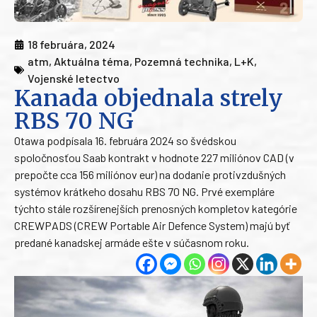
18 februára, 2024
atm
,
Aktuálna téma
,
Pozemná technika
,
L+K
,
Vojenské letectvo
Kanada objednala strely
RBS 70 NG
Otawa podpísala 16. februára 2024 so švédskou
spoločnosťou Saab kontrakt v hodnote 227 miliónov CAD (v
prepočte cca 156 miliónov eur) na dodanie protivzdušných
systémov krátkeho dosahu RBS 70 NG. Prvé exempláre
týchto stále rozšírenejších prenosných kompletov kategórie
CREWPADS (CREW Portable Air Defence System) majú byť
predané kanadskej armáde ešte v súčasnom roku.