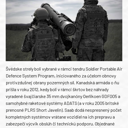
Švédske strely boli vybrané v rámci tendru Soldier Portable Air
Defence System Program, iniciovaného za účelom obnovy
protivzdušnej obrany pozemných síl. Kanadská armáda o ňu
prišla v roku 2012, kedy boli v rámci škrtov bez náhrady
vyradené švajčiarske 35 mm dvojkanóny Oerlikoen GDF005 a
samohybné raketové systémy ADATS (a v roku 2005 britské
prenosné PLRS Short Javelin). Saab dodá nespresnený počet
kompletných systémov vrátane vozidiel na ich prepravu a
zabezpečí výcvik obslúh či technickú podporu. Objednané