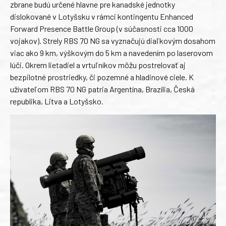
zbrane budú určené hlavne pre kanadské jednotky
dislokované v Lotyšsku v rámci kontingentu Enhanced
Forward Presence Battle Group (v súčasnosti cca 1000
vojakov). Strely RBS 70 NG sa vyznačujú diaľkovým dosahom
viac ako 9 km, výškovým do 5 km a navedením po laserovom
lúči. Okrem lietadiel a vrtuľníkov môžu postrelovať aj
bezpilotné prostriedky, či pozemné a hladinové ciele. K
užívateľom RBS 70 NG patria Argentína, Brazília, Česká
republika, Litva a Lotyšsko.