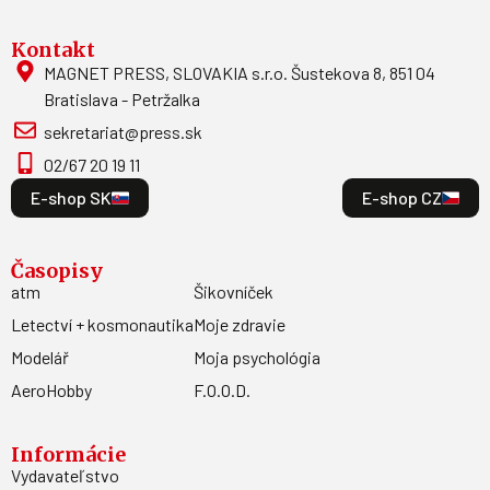
Kontakt
MAGNET PRESS, SLOVAKIA s.r.o. Šustekova 8, 851 04
Bratislava - Petržalka
sekretariat@press.sk
02/67 20 19 11
E-shop SK
E-shop CZ
Časopisy
atm
Šikovníček
Letectví + kosmonautika
Moje zdravie
Modelář
Moja psychológia
AeroHobby
F.O.O.D.
Informácie
Vydavateľstvo