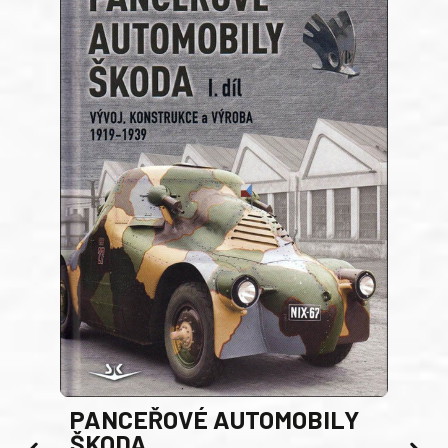
PANCEŘOVÉ AUTOMOBILY
ŠKODA
TA