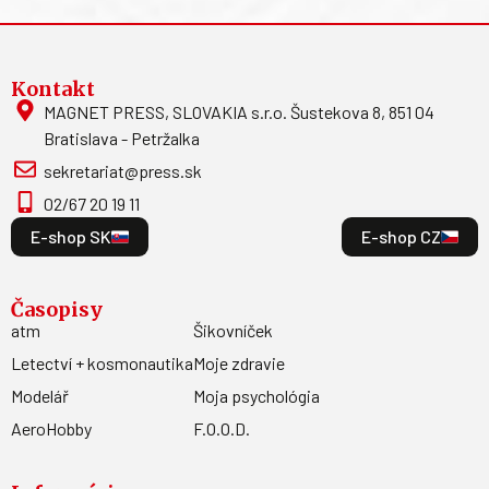
Kontakt
MAGNET PRESS, SLOVAKIA s.r.o. Šustekova 8, 851 04
Bratislava - Petržalka
sekretariat@press.sk
02/67 20 19 11
E-shop SK
E-shop CZ
Časopisy
atm
Šikovníček
Letectví + kosmonautika
Moje zdravie
Modelář
Moja psychológia
AeroHobby
F.O.O.D.