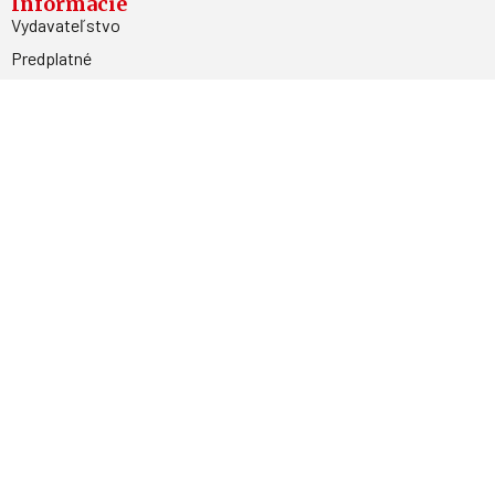
Informácie
Vydavateľstvo
Predplatné
Archív
Inzercia
GDPR
Kontakty
Facebook
Magnetpress.online
© 2023 Všetky práva vyhradené. Dizajn a
programovanie: