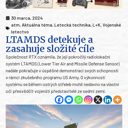
30 marca, 2024
atm
,
Aktuálna téma
,
Letecká technika
,
L+K
,
Vojenské
letectvo
LTAMDS detekuje a
zasahuje složité cíle
Společnost RTX oznámila, že její pokročilý radiolokační
systém LTAMDS (Lower Tier Air and Missile Defense Sensor)
nadále pokračuje v úspěšné demonstraci svých schopností
v rámci zkušebního programu US Army. O výkonnosti
systému se během ostrých střeleb mohli nedávno na vlastní
oči přesvědčit vojenští představitelé ze sedmi zemí.