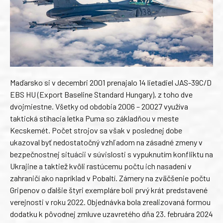
Maďarsko si v decembri 2001 prenajalo 14 lietadiel JAS-39C/D
EBS HU (Export Baseline Standard Hungary), z toho dve
dvojmiestne. Všetky od obdobia 2006 – 20027 využíva
taktická stíhacia letka Puma so základňou v meste
Kecskemét. Počet strojov sa však v poslednej dobe
ukazoval byť nedostatočný vzhľadom na zásadné zmeny v
bezpečnostnej situácii v súvislosti s vypuknutím konfliktu na
Ukrajine a taktiež kvôli rastúcemu počtu ich nasadení v
zahraničí ako napríklad v Pobaltí. Zámery na zväčšenie počtu
Gripenov o ďalšie štyri exempláre boli prvý krát predstavené
verejnosti v roku 2022. Objednávka bola zrealizovaná formou
dodatku k pôvodnej zmluve uzavretého dňa 23. februára 2024