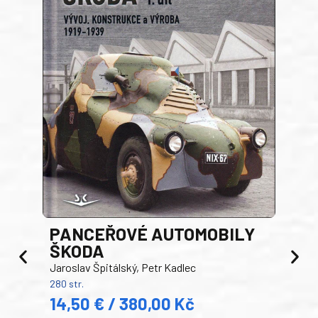
PANCEŘOVÉ AUTOMOBILY
ŠKODA
TA
Jaroslav Špitálský, Petr Kadlec
Ben
280 str.
352 s
14,50 € / 380,00 Kč
22