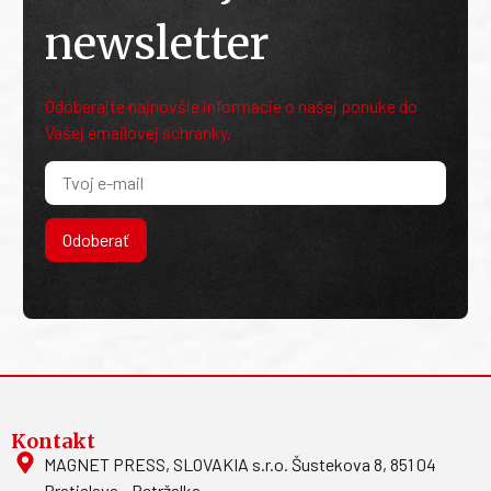
newsletter
Odoberajte najnovšie informácie o našej ponuke do
Vašej emailovej schránky.
Odoberať
Kontakt
MAGNET PRESS, SLOVAKIA s.r.o. Šustekova 8, 851 04
Bratislava - Petržalka