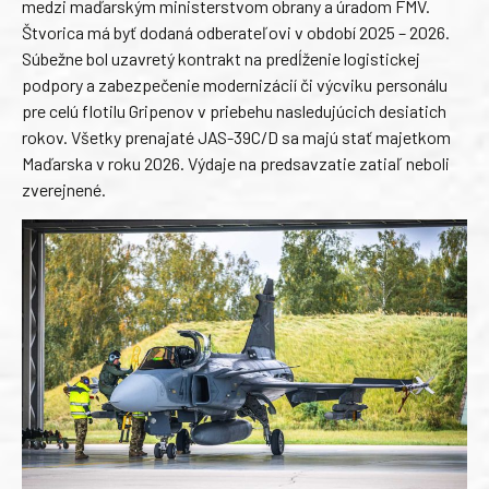
medzi maďarským ministerstvom obrany a úradom FMV.
Štvorica má byť dodaná odberateľovi v období 2025 – 2026.
Súbežne bol uzavretý kontrakt na predĺženie logistickej
podpory a zabezpečenie modernizácií či výcviku personálu
pre celú flotilu Gripenov v priebehu nasledujúcich desiatich
rokov. Všetky prenajaté JAS-39C/D sa majú stať majetkom
Maďarska v roku 2026. Výdaje na predsavzatie zatiaľ neboli
zverejnené.