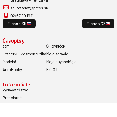
sekretariat@press.sk
02/67 20 19 11
E-shop SK
E-shop CZ
Časopisy
atm
Šikovníček
Letectví + kosmonautika
Moje zdravie
Modelář
Moja psychológia
AeroHobby
F.O.O.D.
Informácie
Vydavateľstvo
Predplatné
Archív
Inzercia