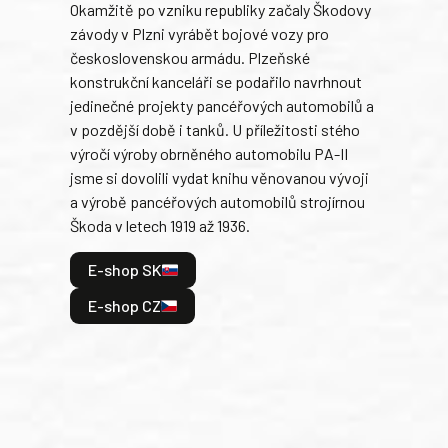
Okamžitě po vzniku republiky začaly Škodovy
Tank
závody v Plzni vyrábět bojové vozy pro
býva
československou armádu. Plzeňské
Rusk
konstrukční kanceláři se podařilo navrhnout
armá
jedinečné projekty pancéřových automobilů a
stře
v pozdější době i tanků. U příležitosti stého
při 
výročí výroby obrněného automobilu PA-II
blíz
jsme si dovolili vydat knihu věnovanou vývoji
tank
a výrobě pancéřových automobilů strojírnou
v lé
Škoda v letech 1919 až 1936.
tak 
hrdi
E-shop SK
je: 
odeh
E-shop CZ
bitv
E
E