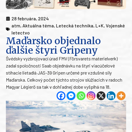
28 februára, 2024
atm
,
Aktuálna téma
,
Letecká technika
,
L+K
,
Vojenské
letectvo
Maďarsko objednalo
ďalšie štyri Gripeny
Švédsky vyzbrojovací úrad FMV (Försvarets materielverk)
zadal spoločnosti Saab objednávku na štyri viacúčelové
stíhacie lietadlá JAS-39 Gripen určené pre vzdušné sily
Maďarska. Celkový počet týchto strojov slúžiacich v radoch
Magyar Légierő sa tak v dohľadnej dobe vyšplhá na 18.