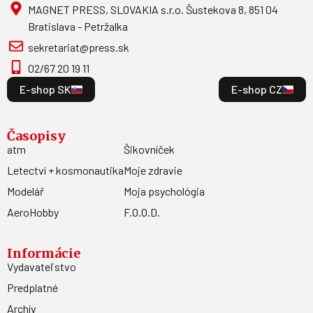
MAGNET PRESS, SLOVAKIA s.r.o. Šustekova 8, 851 04
Bratislava - Petržalka
sekretariat@press.sk
02/67 20 19 11
E-shop SK
E-shop CZ
Časopisy
atm
Šikovníček
Letectví + kosmonautika
Moje zdravie
Modelář
Moja psychológia
AeroHobby
F.O.O.D.
Informácie
Vydavateľstvo
Predplatné
Archív