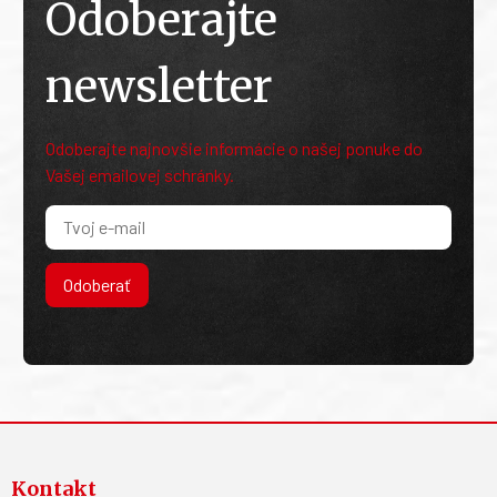
Odoberajte
newsletter
Odoberajte najnovšie informácie o našej ponuke do
Vašej emailovej schránky.
Odoberať
Kontakt