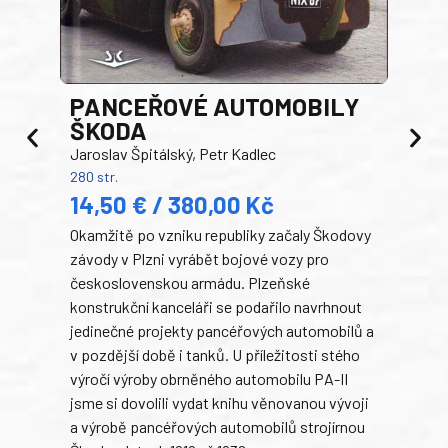
PANCEŘOVÉ AUTOMOBILY
ŠKODA
TA
Jaroslav Špitálský, Petr Kadlec
Ben
280 str.
352 s
14,50 € / 380,00 Kč
22
Okamžitě po vzniku republiky začaly Škodovy
Tank
závody v Plzni vyrábět bojové vozy pro
býva
československou armádu. Plzeňské
Rusk
konstrukční kanceláři se podařilo navrhnout
armá
jedinečné projekty pancéřových automobilů a
stře
v pozdější době i tanků. U příležitosti stého
při 
výročí výroby obrněného automobilu PA-II
blíz
jsme si dovolili vydat knihu věnovanou vývoji
tank
a výrobě pancéřových automobilů strojírnou
v lé