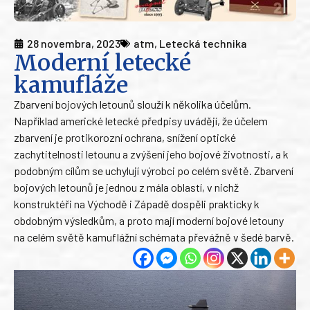
28 novembra, 2023
atm
,
Letecká technika
Moderní letecké
kamufláže
Zbarvení bojových letounů slouží k několika účelům.
Například americké letecké předpisy uvádějí, že účelem
zbarvení je protikorozní ochrana, snížení optické
zachytitelnosti letounu a zvýšení jeho bojové životnosti, a k
podobným cílům se uchylují výrobci po celém světě. Zbarvení
bojových letounů je jednou z mála oblastí, v nichž
konstruktéři na Východě i Západě dospěli prakticky k
obdobným výsledkům, a proto mají moderní bojové letouny
na celém světě kamuflážní schémata převážně v šedé barvě.