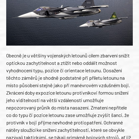
Obecně je u většiny vojenských letounů cílem zbarvení snížit
optickou zachytitelnost a ztížit nebo oddálit možnost
vyhodnocení typu, pozice či orientace letounu. Dosažení
těchto záměrů je shodně podstatné při příletu letounu na
místo působení stejně jako při manévrovém vzdušném boji.
Zkrácení doby expozice letounu protivníkovi formou snížení
jeho viditelnosti na větší vzdálenosti umožňuje
nepozorovaný průnik do místa nasazení. Zmatení nepřítele
co do typu či pozice letounu zase umožňuje zvýšit šanci, že
protivník v boji přijme nevhodné protiopatření. Ochranné
nátěry sloužící ke snížení zachytitelnosti, které se obvykle
nazývají taktickými, se týkají primárně bojových strojů, ať již