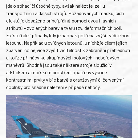
jde o stíhací či útočné typy, avšak nalézt je lze i u
transportních a dalších strojů. Požadovaných maskujících
efektů je dosaženo principiálně pomocí dvou hlavních
atributů – zvolených barev a tvaru tzv. deformačních polí.
Existují ale i případy, kdy je naopak potřeba zvýšit viditelnost
letounu. Například u cvičných letounů, u nichž je cílem jejich
zbarvení co nejvíce zvýšit viditelnost k zabránění přehlédnutí
a kolize při nácviku skupinových bojových i nebojových
manévrů. Shodně jsou také některé stroje sloužící v
arktickém a mořském prostředí opatřeny vysoce
kontrastními prvky v bílé barvě s oranžovými či červenými
doplňky pro snadné nalezení v případě nehody.