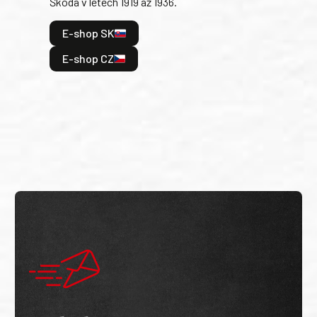
Škoda v letech 1919 až 1936.
tak 
hrdi
E-shop SK
je: 
odeh
E-shop CZ
bitv
E
E