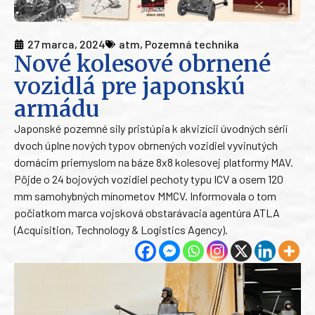
27 marca, 2024
atm
,
Pozemná technika
Nové kolesové obrnené
vozidlá pre japonskú
armádu
Japonské pozemné sily pristúpia k akvizícii úvodných sérií
dvoch úplne nových typov obrnených vozidiel vyvinutých
domácim priemyslom na báze 8x8 kolesovej platformy MAV.
Pôjde o 24 bojových vozidiel pechoty typu ICV a osem 120
mm samohybných mínometov MMCV. Informovala o tom
počiatkom marca vojsková obstarávacia agentúra ATLA
(Acquisition, Technology & Logistics Agency).