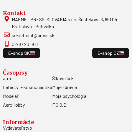
Kontakt
MAGNET PRESS, SLOVAKIA s.r.o. Šustekova 8, 851 04
Bratislava - Petržalka
sekretariat@press.sk
02/67 20 19 11
E-shop SK
E-shop CZ
Časopisy
atm
Šikovníček
Letectví + kosmonautika
Moje zdravie
Modelář
Moja psychológia
AeroHobby
F.O.O.D.
Informácie
Vydavateľstvo