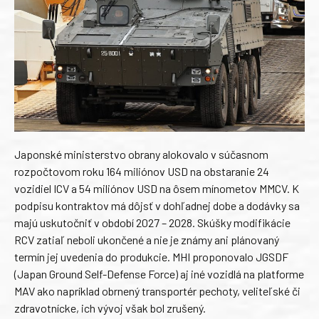
Japonské ministerstvo obrany alokovalo v súčasnom
rozpočtovom roku 164 miliónov USD na obstaranie 24
vozidiel ICV a 54 miliónov USD na ôsem mínometov MMCV. K
podpisu kontraktov má dôjsť v dohľadnej dobe a dodávky sa
majú uskutočniť v období 2027 – 2028. Skúšky modifikácie
RCV zatiaľ neboli ukončené a nie je známy ani plánovaný
termín jej uvedenia do produkcie. MHI proponovalo JGSDF
(Japan Ground Self-Defense Force) aj iné vozidlá na platforme
MAV ako napríklad obrnený transportér pechoty, veliteľské či
zdravotnícke, ich vývoj však bol zrušený.