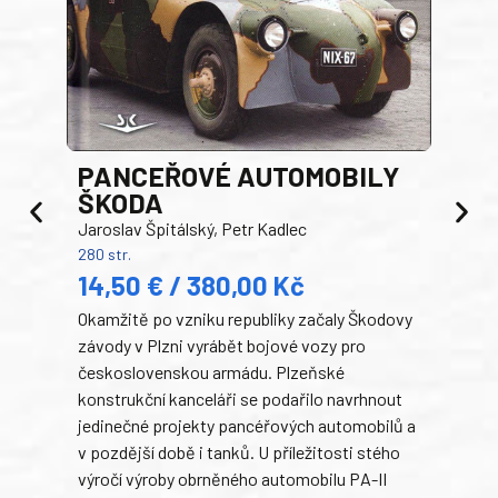
PANCEŘOVÉ AUTOMOBILY
ŠKODA
TA
Jaroslav Špitálský, Petr Kadlec
Ben
280 str.
352 s
14,50 € / 380,00 Kč
22
Okamžitě po vzniku republiky začaly Škodovy
Tank
závody v Plzni vyrábět bojové vozy pro
býva
československou armádu. Plzeňské
Rusk
konstrukční kanceláři se podařilo navrhnout
armá
jedinečné projekty pancéřových automobilů a
stře
v pozdější době i tanků. U příležitosti stého
při 
výročí výroby obrněného automobilu PA-II
blíz