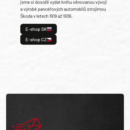
jsme si dovolili vydat knihu věnovanou vývoji
tank
a výrobě pancéřových automobilů strojírnou
v lé
Škoda v letech 1919 až 1936.
tak 
hrdi
E-shop SK
je: 
odeh
E-shop CZ
bitv
E
E