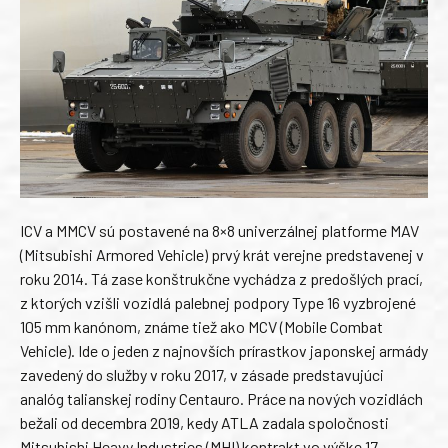
ICV a MMCV sú postavené na 8×8 univerzálnej platforme MAV
(Mitsubishi Armored Vehicle) prvý krát verejne predstavenej v
roku 2014. Tá zase konštrukčne vychádza z predošlých prací,
z ktorých vzišli vozidlá palebnej podpory Type 16 vyzbrojené
105 mm kanónom, známe tiež ako MCV (Mobile Combat
Vehicle). Ide o jeden z najnovších prírastkov japonskej armády
zavedený do služby v roku 2017, v zásade predstavujúci
analóg talianskej rodiny Centauro. Práce na nových vozidlách
bežali od decembra 2019, kedy ATLA zadala spoločnosti
Mitsubishi Heavy Industries (MHI) kontrakt vo výške 17