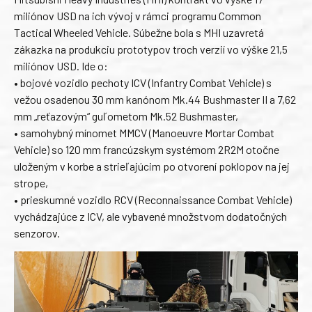
miliónov USD na ich vývoj v rámci programu Common
Tactical Wheeled Vehicle. Súbežne bola s MHI uzavretá
zákazka na produkciu prototypov troch verzií vo výške 21,5
miliónov USD. Ide o:
• bojové vozidlo pechoty ICV (Infantry Combat Vehicle) s
vežou osadenou 30 mm kanónom Mk.44 Bushmaster II a 7,62
mm „reťazovým“ guľometom Mk.52 Bushmaster,
• samohybný mínomet MMCV (Manoeuvre Mortar Combat
Vehicle) so 120 mm francúzskym systémom 2R2M otočne
uloženým v korbe a strieľajúcim po otvorení poklopov na jej
strope,
• prieskumné vozidlo RCV (Reconnaissance Combat Vehicle)
vychádzajúce z ICV, ale vybavené množstvom dodatočných
senzorov.