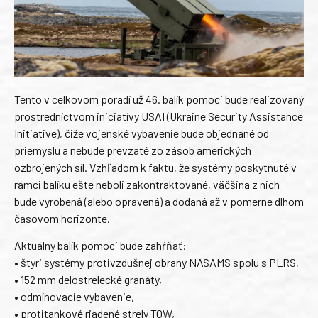
Tento v celkovom poradí už 46. balík pomoci bude realizovaný
prostredníctvom iniciatívy USAI (Ukraine Security Assistance
Initiative), čiže vojenské vybavenie bude objednané od
priemyslu a nebude prevzaté zo zásob amerických
ozbrojených síl. Vzhľadom k faktu, že systémy poskytnuté v
rámci balíku ešte neboli zakontraktované, väčšina z nich
bude vyrobená (alebo opravená) a dodaná až v pomerne dlhom
časovom horizonte.
Aktuálny balík pomoci bude zahŕňať:
• štyri systémy protivzdušnej obrany NASAMS spolu s PLRS,
• 152 mm delostrelecké granáty,
• odmínovacie vybavenie,
• protitankové riadené strely TOW,