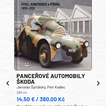
PANCEŘOVÉ AUTOMOBILY
ŠKODA
TA
Jaroslav Špitálský, Petr Kadlec
Ben
280 str.
352 s
14,50 € / 380,00 Kč
22