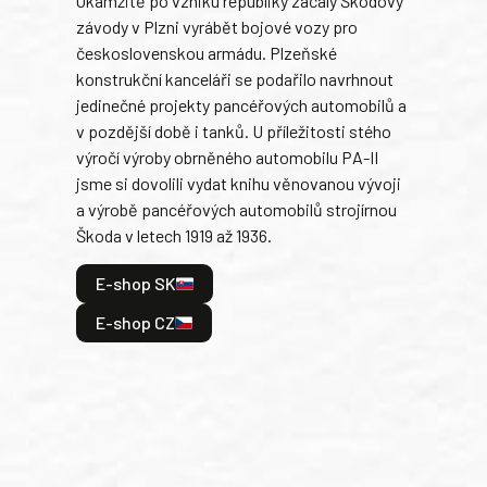
Okamžitě po vzniku republiky začaly Škodovy
Tank
závody v Plzni vyrábět bojové vozy pro
býva
československou armádu. Plzeňské
Rusk
konstrukční kanceláři se podařilo navrhnout
armá
jedinečné projekty pancéřových automobilů a
stře
v pozdější době i tanků. U příležitosti stého
při 
výročí výroby obrněného automobilu PA-II
blíz
jsme si dovolili vydat knihu věnovanou vývoji
tank
a výrobě pancéřových automobilů strojírnou
v lé
Škoda v letech 1919 až 1936.
tak 
hrdi
E-shop SK
je: 
odeh
E-shop CZ
bitv
E
E