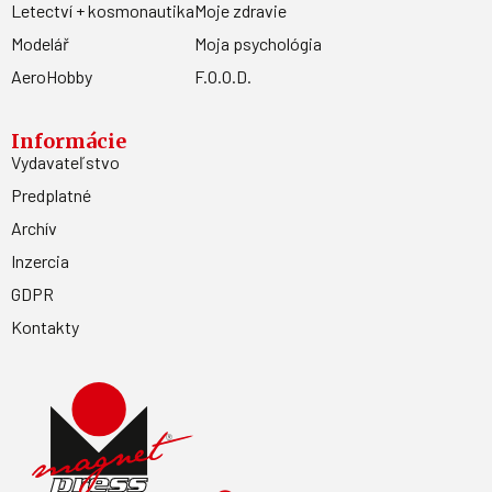
Letectví + kosmonautika
Moje zdravie
Modelář
Moja psychológia
AeroHobby
F.O.O.D.
Informácie
Vydavateľstvo
Predplatné
Archív
Inzercia
GDPR
Kontakty