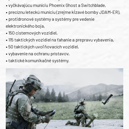
• vyčkávajúcu muníciu Phoenix Ghost a Switchblade,
• precíznu leteckú muníciu (zrejme kĺzavé bomby JDAM-ER),
• protidronové systémy a systémy pre vedenie
elektronického boja,
• 150 cisternových vozidiel,
• 115 taktických vozidiel na ťahanie a prepravu vybavenia,
• 50 taktických uvoľňovacích vozidiel,
• vybavenie na ochranu prístavov,
• taktické komunikačné systémy.