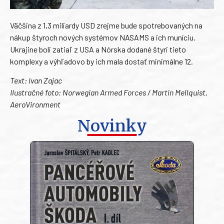
Väčšina z 1,3 miliardy USD zrejme bude spotrebovaných na
nákup štyroch nových systémov NASAMS a ich muníciu.
Ukrajine boli zatiaľ z USA a Nórska dodané štyri tieto
komplexy a výhľadovo by ich mala dostať minimálne 12.
Text: Ivan Zajac
Ilustračné foto: Norwegian Armed Forces / Martin Mellquist,
AeroVironment
Novinky