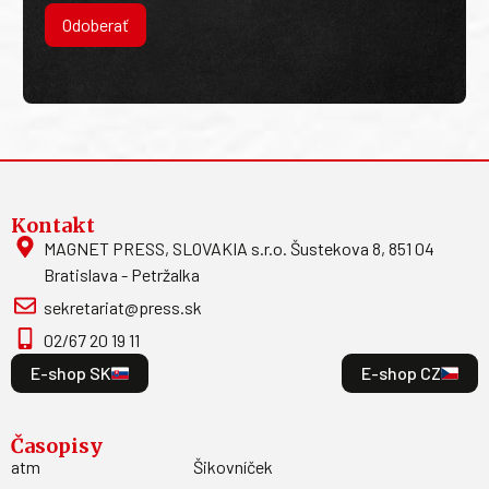
Odoberať
Kontakt
MAGNET PRESS, SLOVAKIA s.r.o. Šustekova 8, 851 04
Bratislava - Petržalka
sekretariat@press.sk
02/67 20 19 11
E-shop SK
E-shop CZ
Časopisy
atm
Šikovníček