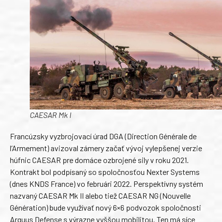
CAESAR Mk I
Francúzsky vyzbrojovací úrad DGA (Direction Générale de
l’Armement) avizoval zámery začať vývoj vylepšenej verzie
húfnic CAESAR pre domáce ozbrojené sily v roku 2021.
Kontrakt bol podpísaný so spoločnosťou Nexter Systems
(dnes KNDS France) vo februári 2022. Perspektívny systém
nazvaný CAESAR Mk II alebo tiež CAESAR NG (Nouvelle
Génération) bude využívať nový 6×6 podvozok spoločnosti
Arquus Defense s výrazne vyššou mobilitou. Ten má síce