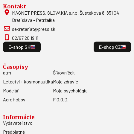
Kontakt
MAGNET PRESS, SLOVAKIA s.r.o. Šustekova 8, 851 04
Bratislava - Petržalka
sekretariat@press.sk
02/67 20 19 11
E-shop SK
E-shop CZ
Časopisy
atm
Šikovníček
Letectví + kosmonautika
Moje zdravie
Modelář
Moja psychológia
AeroHobby
F.O.O.D.
Informácie
Vydavateľstvo
Predplatné