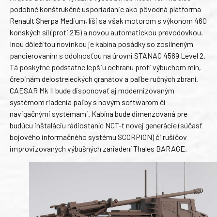
podobné konštrukčné usporiadanie ako pôvodná platforma
Renault Sherpa Medium, líši sa však motorom s výkonom 460
konských síl (proti 215) a novou automatickou prevodovkou.
Inou dôležitou novinkou je kabína posádky so zosilneným
pancierovaním s odolnosťou na úrovni STANAG 4569 Level 2.
Tá poskytne podstatne lepšiu ochranu proti výbuchom mín,
črepinám delostreleckých granátov a paľbe ručných zbraní.
CAESAR Mk II bude disponovať aj modernizovaným
systémom riadenia paľby s novým softwarom či
navigačnými systémami. Kabína bude dimenzovaná pre
budúcu inštaláciu rádiostaníc NCT-t novej generácie (súčasť
bojového informačného systému SCORPION) či rušičov
improvizovaných výbušných zariadení Thales BARAGE.