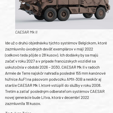
CAESAR Mk II
Ide už o druhú objednávku týchto systémov Belgickom, ktoré
zazmluvnilo úvodných deväť exemplárov v máji 2022
(celkovo teda pôjde o 28 kusov). Ich dodávky by sa majú
začať v roku 2027 a v prípade francúzskych vozidiel sa
uskutočnia v období 2026 – 2030. CAESAR Mk II v radoch
Armée de Terre najskôr nahradia posledné 155 mm kanónové
húfnice AuF1 na pásovom podvozku AMX-30B a neskôr aj
staršie CAESAR Mk I, ktoré vstúpili do služby v roku 2008.
Tretím a zatiaľ posledným odberateľom systémov CAESAR
novej generácie bude Litva, ktorá v decembri 2022
zazmluvnila 18 kusov.