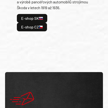
a výrobě pancéřových automobilů strojírnou
v lé
Škoda v letech 1919 až 1936.
tak 
hrdi
E-shop SK
je: 
odeh
E-shop CZ
bitv
E
E