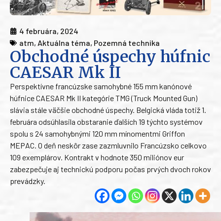
4 februára, 2024
atm
,
Aktuálna téma
,
Pozemná technika
Obchodné úspechy húfnic
CAESAR Mk II
Perspektívne francúzske samohybné 155 mm kanónové
húfnice CAESAR Mk II kategórie TMG (Truck Mounted Gun)
slávia stále väčšie obchodné úspechy. Belgická vláda totiž 1.
februára odsúhlasila obstaranie ďalších 19 týchto systémov
spolu s 24 samohybnými 120 mm mínomentmi Griffon
MEPAC. O deň neskôr zase zazmluvnilo Francúzsko celkovo
109 exemplárov. Kontrakt v hodnote 350 miliónov eur
zabezpečuje aj technickú podporu počas prvých dvoch rokov
prevádzky.