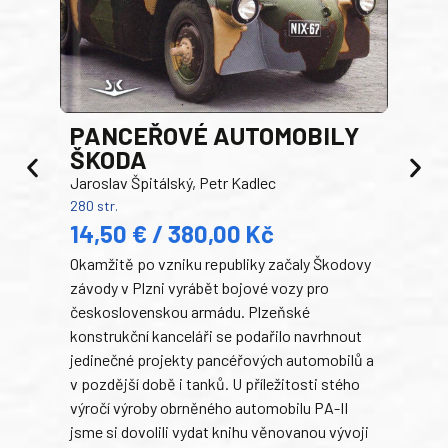
PANCEŘOVÉ AUTOMOBILY
ŠKODA
TA
Jaroslav Špitálský, Petr Kadlec
Ben
280 str.
352 s
14,50 € / 380,00 Kč
22
Okamžitě po vzniku republiky začaly Škodovy
Tank
závody v Plzni vyrábět bojové vozy pro
býva
československou armádu. Plzeňské
Rusk
konstrukční kanceláři se podařilo navrhnout
armá
jedinečné projekty pancéřových automobilů a
stře
v pozdější době i tanků. U příležitosti stého
při 
výročí výroby obrněného automobilu PA-II
blíz
jsme si dovolili vydat knihu věnovanou vývoji
tank