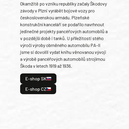
Okamžitě po vzniku republiky začaly Škodovy
Tank
závody v Plzni vyrábět bojové vozy pro
býva
československou armádu. Plzeňské
Rusk
konstrukční kanceláři se podařilo navrhnout
armá
jedinečné projekty pancéřových automobilů a
stře
v pozdější době i tanků. U příležitosti stého
při 
výročí výroby obrněného automobilu PA-II
blíz
jsme si dovolili vydat knihu věnovanou vývoji
tank
a výrobě pancéřových automobilů strojírnou
v lé
Škoda v letech 1919 až 1936.
tak 
hrdi
E-shop SK
je: 
odeh
E-shop CZ
bitv
E
E