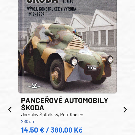
PANCEŘOVÉ AUTOMOBILY
ŠKODA
TA
Jaroslav Špitálský, Petr Kadlec
Ben
280 str.
352 s
14,50 € / 380,00 Kč
22