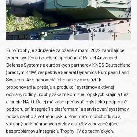
EuroTrophy je združenie založené v marci 2022 zahŕňajúce
tvorcu systému izraelskú spoločnosť Rafael Advanced
Defense Systems a európskych partnerov KNDS Deutschland
(predtým KMW) respektíve General Dynamics European Land
Systems. Ako napovedá jeho názov má slúžiť k
proponovania, predaju a produkcii systémov aktívnej
ochrany rodiny Trophy zákazníkom z európskych krajín a tiež
aliancie NATO. Ďalej má zabezpečovať logistickú podporu či
podporu pri integrácii s platformami a servisovaní systémov
počas celého životného cyklu. Predmetom obchodu sú aj
vstupný balík náhradných dielov a služby zabezpečujúce
bezproblémovú integráciu Trophy HV do technických,