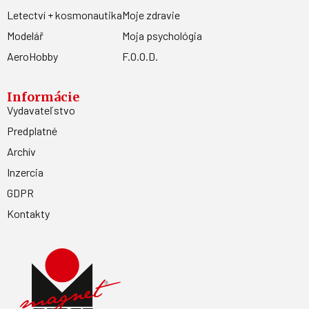
Letectví + kosmonautika
Moje zdravie
Modelář
Moja psychológia
AeroHobby
F.O.O.D.
Informácie
Vydavateľstvo
Predplatné
Archív
Inzercia
GDPR
Kontakty