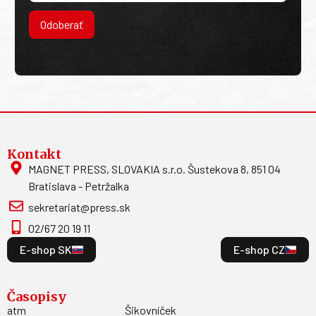
Odoberať
Kontakt
MAGNET PRESS, SLOVAKIA s.r.o. Šustekova 8, 851 04
Bratislava - Petržalka
sekretariat@press.sk
02/67 20 19 11
E-shop SK
E-shop CZ
Časopisy
atm
Šikovníček