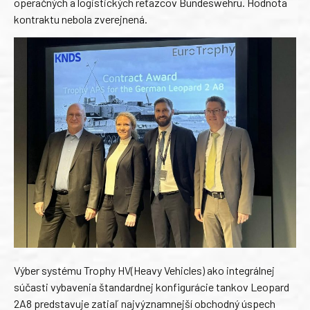
operačných a logistických reťazcov Bundeswehru. Hodnota
kontraktu nebola zverejnená.
Výber systému Trophy HV(Heavy Vehicles) ako integrálnej
súčasti vybavenia štandardnej konfigurácie tankov Leopard
2A8 predstavuje zatiaľ najvýznamnejší obchodný úspech