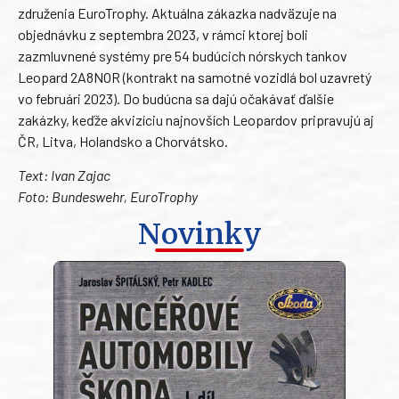
združenia EuroTrophy. Aktuálna zákazka nadväzuje na
objednávku z septembra 2023, v rámci ktorej boli
zazmluvnené systémy pre 54 budúcich nórskych tankov
Leopard 2A8NOR (kontrakt na samotné vozidlá bol uzavretý
vo februári 2023). Do budúcna sa dajú očakávať ďalšie
zakázky, keďže akvizíciu najnovších Leopardov pripravujú aj
ČR, Litva, Holandsko a Chorvátsko.
Text: Ivan Zajac
Foto: Bundeswehr, EuroTrophy
Novinky