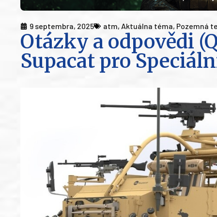
9 septembra, 2025
atm
,
Aktuálna téma
,
Pozemná te
Otázky a odpovědi (Q
Supacat pro Speciáln