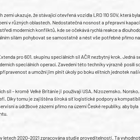
h zemí ukazuje, že stávající otevřená vozidla LRD 110 SOV, která byl
ení v různých oblastech. Nedostatečná nosnost a přepravní kapaci
rostředí moderních konfliktů, kde se očekává rychlá reakce a dlouhod
iálním silám pohybovat se samostatně a nést vše potřebné přímo na
tenda pro 601. skupinu speciálních sil AČR nezbytný krok. Jedná se
erních speciálních operací. Zavedení této techniky výrazně posílí 
 připravenost a umožní jim plnit úkoly po boku elitních jednotek naši
ích sil – kromě Velké Británie ji používají USA, Nizozemsko, Norsko
ři. Díky tomu je zajištěna široká síť logistické podpory a kompatibil
ervisní a údržbové zázemí přímo na území České republiky, aby byla
ntu.
 v letech 2020–2021 zpracována studie proveditelnosti. Ta vyhodnot