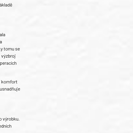
základě
ala
na
íky tomu se
 výzbroj
operacích
í komfort
a usnadňuje
o výrobku.
edních