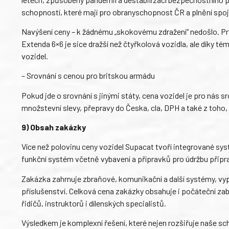
schopností, které mají pro obranyschopnost ČR a plnění sp
Navýšení ceny – k žádnému „skokovému zdražení“ nedošlo. Prv
Extenda 6×6 je sice dražší než čtyřkolová vozidla, ale díky 
vozidel.
– Srovnání s cenou pro britskou armádu
Pokud jde o srovnání s jinými státy, cena vozidel je pro nás 
množstevní slevy, přepravy do Česka, cla, DPH a také z toho, ž
9) Obsah zakázky
Více než polovinu ceny vozidel Supacat tvoří integrované sy
funkční systém včetně vybavení a přípravků pro údržbu přip
Zakázka zahrnuje zbraňové, komunikační a další systémy, vyp
příslušenství. Celková cena zakázky obsahuje i počáteční zabe
řidičů, instruktorů i dílenských specialistů.
Výsledkem je komplexní řešení, které nejen rozšiřuje naše sc