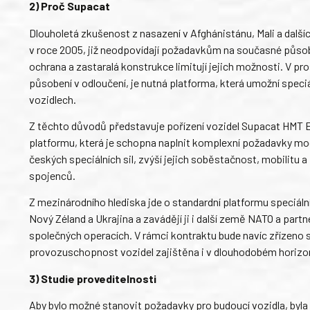
2) Proč Supacat
Dlouholetá zkušenost z nasazení v Afghánistánu, Mali a dalšíc
v roce 2005, již neodpovídají požadavkům na současné působ
ochrana a zastaralá konstrukce limitují jejich možnosti. V p
působení v odloučení, je nutná platforma, která umožní spec
vozidlech.
Z těchto důvodů představuje pořízení vozidel Supacat HMT Ex
platformu, která je schopna naplnit komplexní požadavky mod
českých speciálních sil, zvýší jejich soběstačnost, mobilitu a
spojenců.
Z mezinárodního hlediska jde o standardní platformu speciáln
Nový Zéland a Ukrajina a zavádějí ji i další země NATO a partne
společných operacích. V rámci kontraktu bude navíc zřízeno s
provozuschopnost vozidel zajištěna i v dlouhodobém horizo
3) Studie proveditelnosti
Aby bylo možné stanovit požadavky pro budoucí vozidla, byla