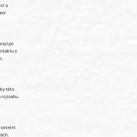
st a
ení
hrazuje
ontaktu s
e,
dky této
m rozsahu.
 severní
kách.