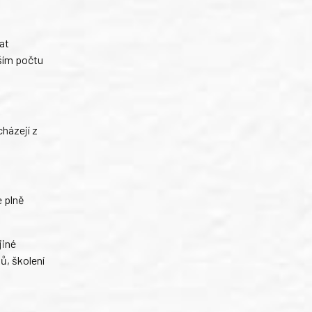
at
nším počtu
cházejí z
e plně
jiné
ů, školení