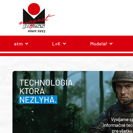
atm
L+K
Modelář