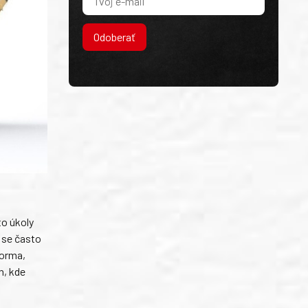
Odoberať
to úkoly
 se často
forma,
h, kde