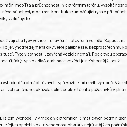
 maximální mobilita a průchodnost i v extrémním terénu, vysoká nosno
tného působení, modulární konstrukce umožňující rychlé přizpůsob
edky vzdušných sil.
používají oba typy vozidel – uzavřená i otevřená vozidla. Supacat na
né. To je výhodné zejména díky velké palebné síle, bezprostřednímu k
tuaci. Tyto vlastnosti uzavřená vozidla nemají. Podle typu operac
ozhodují, jaký typ vozidla/kombinace vozidel je nejvhodnější použít.
a vyhodnotila čtrnáct různých typů vozidel od devíti výrobců. Výsle
í ani zahraniční, nedokázala splnit soubor těchto požadavků v plné
 Blízkém východě i v Africe a v extrémních klimatických podmínkách
zuje jejich spolehlivost a schopnost obstát v nejrůznějších podmín