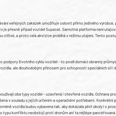
adávání veřejných zakázek umožňuje oslovit přímo jediného výrobce, 
. To je přesně případ vozidel Supacat. Samotná platforma není utajov
u citlivé, a proto celá akvizice probíhá v režimu utajení. Tento postu
 o podpory životního cyklu vozidel – to posílí domácí obranný průmy
zidla, ale dlouhodobým přínosem pro schopnosti speciálních sil i
oužívají oba typy vozidel – uzavřená i otevřená vozidla. Ochrana pro
ešena v souladu s jejich určením a operačními potřebami. Konkrétní
cméně vozidla budou vybavena tak, aby dokázala plnit úkoly i v pros
to typu konfliktu neobstojí proti dronům ani ta nejlépe pancéřovaná