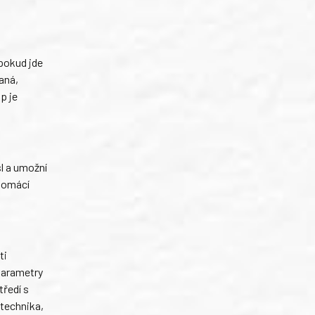
pokud jde
aná,
p je
sl a umožní
 domácí
ti
 parametry
tředí s
 technika,