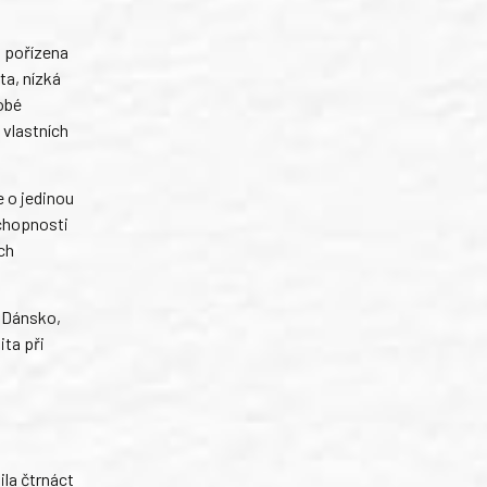
a pořízena
ta, nízká
obé
 vlastních
 o jedinou
schopnosti
ch
, Dánsko,
ita při
ila čtrnáct