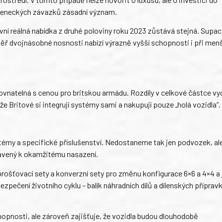
ojeneckých závazků zásadní význam.
ní reálná nabídka z druhé poloviny roku 2023 zůstává stejná. Supac
téměř dvojnásobné nosnosti nabízí výrazně vyšší schopnosti i při me
srovnatelná s cenou pro britskou armádu. Rozdíly v celkové částce vy
e Britové si integrují systémy sami a nakupují pouze „holá vozidla“.
stémy a specifické příslušenství. Nedostaneme tak jen podvozek, al
ravený k okamžitému nasazení.
rošťovací sety a konverzní sety pro změnu konfigurace 6×6 a 4×4 a 
zpečení životního cyklu – balík náhradních dílů a dílenských přípravk
hopnosti, ale zároveň zajišťuje, že vozidla budou dlouhodobě