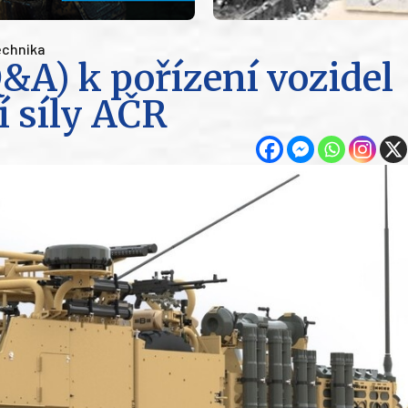
chnika
&A) k pořízení vozidel
í síly AČR