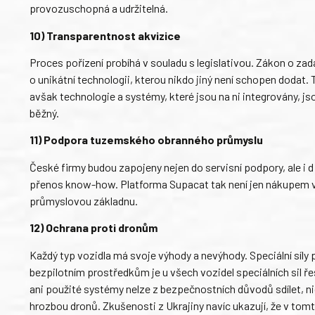
provozuschopná a udržitelná.
10) Transparentnost akvizice
Proces pořízení probíhá v souladu s legislativou. Zákon o z
o unikátní technologii, kterou nikdo jiný není schopen dodat
avšak technologie a systémy, které jsou na ni integrovány, jso
běžný.
11) Podpora tuzemského obranného průmyslu
České firmy budou zapojeny nejen do servisní podpory, ale i d
přenos know-how. Platforma Supacat tak není jen nákupem vo
průmyslovou základnu.
12) Ochrana proti dronům
Každý typ vozidla má svoje výhody a nevýhody. Speciální síly p
bezpilotním prostředkům je u všech vozidel speciálních sil ř
ani použité systémy nelze z bezpečnostních důvodů sdílet, ni
hrozbou dronů. Zkušenosti z Ukrajiny navíc ukazují, že v tom