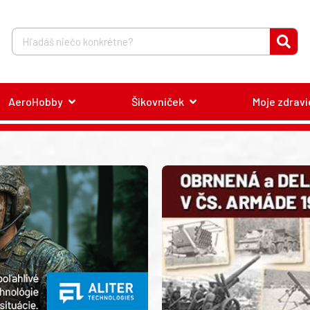
AeroHobby
Šikovníček
Moje zdravi