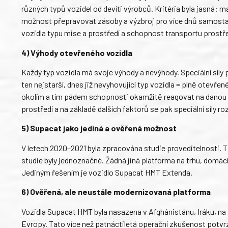
různých typů vozidel od devíti výrobců. Kritéria byla jasná:
možnost přepravovat zásoby a výzbroj pro více dnů samosta
vozidla typu mise a prostředí a schopnost transportu prostř
4) Výhody otevřeného vozidla
Každý typ vozidla má svoje výhody a nevýhody. Speciální síly 
ten nejstarší, dnes již nevyhovující typ vozidla = plně otevře
okolím a tím pádem schopnosti okamžitě reagovat na danou si
prostředí a na základě dalších faktorů se pak speciální síly r
5) Supacat jako jediná a ověřená možnost
V letech 2020–2021 byla zpracována studie proveditelnosti. T
studie byly jednoznačné. Žádná jiná platforma na trhu, domác
Jediným řešením je vozidlo Supacat HMT Extenda.
6) Ověřená, ale neustále modernizovaná platforma
Vozidla Supacat HMT byla nasazena v Afghánistánu, Iráku, na
Evropy. Tato více než patnáctiletá operační zkušenost potvr