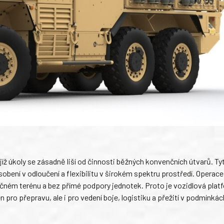
jíž úkoly se zásadně liší od činnosti běžných konvenčních útvarů. Ty
ní v odloučení a flexibilitu v širokém spektru prostředí. Operace
ročném terénu a bez přímé podpory jednotek. Proto je vozidlová plat
 pro přepravu, ale i pro vedení boje, logistiku a přežití v podmínkác