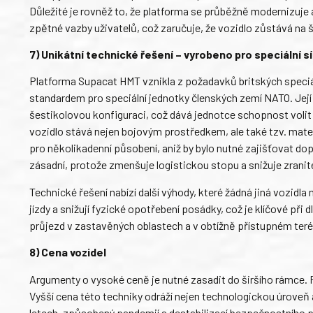
Důležité je rovněž to, že platforma se průběžně modernizuje
zpětné vazby uživatelů, což zaručuje, že vozidlo zůstává na 
7) Unikátní technické řešení – vyrobeno pro speciální sí
Platforma Supacat HMT vznikla z požadavků britských speciál
standardem pro speciální jednotky členských zemí NATO. Jej
šestikolovou konfiguraci, což dává jednotce schopnost volit 
vozidlo stává nejen bojovým prostředkem, ale také tzv. mate
pro několikadenní působení, aniž by bylo nutné zajišťovat do
zásadní, protože zmenšuje logistickou stopu a snižuje zranit
Technické řešení nabízí další výhody, které žádná jiná vozid
jízdy a snižují fyzické opotřebení posádky, což je klíčové př
průjezd v zastavěných oblastech a v obtížně přístupném teré
8) Cena vozidel
Argumenty o vysoké ceně je nutné zasadit do širšího rámce. 
Vyšší cena této techniky odráží nejen technologickou úroveň 
letech, způsobený pandemií a destabilizací bezpečnostního pro