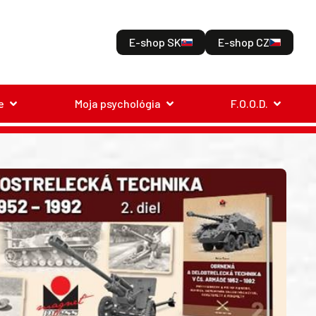
E-shop SK
E-shop CZ
e
Moja psychológia
F.O.O.D.