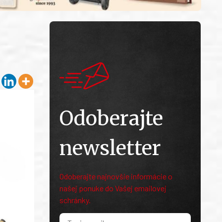
Odoberajte
newsletter
Odoberajte najnovšie informácie o
našej ponuke do Vašej emailovej
schránky.