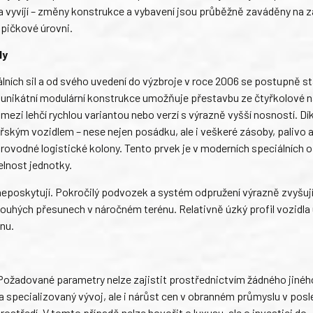
 a vyvíjí – změny konstrukce a vybavení jsou průběžně zaváděny na 
špičkové úrovni.
ly
ních sil a od svého uvedení do výzbroje v roce 2006 se postupně st
í unikátní modulární konstrukce umožňuje přestavbu ze čtyřkolové 
mezi lehčí rychlou variantou nebo verzí s výrazně vyšší nosností. D
řským vozidlem – nese nejen posádku, ale i veškeré zásoby, palivo a
provodné logistické kolony. Tento prvek je v moderních speciálních 
elnost jednotky.
la neposkytují. Pokročilý podvozek a systém odpružení výrazně zvyšuj
i dlouhých přesunech v náročném terénu. Relativně úzký profil vozidl
nu.
Požadované parametry nelze zajistit prostřednictvím žádného jinéh
a specializovaný vývoj, ale i nárůst cen v obranném průmyslu v posl
středí. V tomto případě nelze hovořit o luxusu, ale o investici do