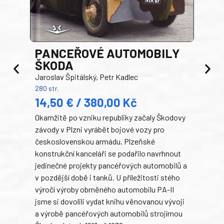
PANCEŘOVÉ AUTOMOBILY
ŠKODA
TA
Jaroslav Špitálský, Petr Kadlec
Ben
280 str.
352 s
14,50 € / 380,00 Kč
22
Okamžitě po vzniku republiky začaly Škodovy
Tank
závody v Plzni vyrábět bojové vozy pro
býva
československou armádu. Plzeňské
Rusk
konstrukční kanceláři se podařilo navrhnout
armá
jedinečné projekty pancéřových automobilů a
stře
v pozdější době i tanků. U příležitosti stého
při 
výročí výroby obrněného automobilu PA-II
blíz
jsme si dovolili vydat knihu věnovanou vývoji
tank
a výrobě pancéřových automobilů strojírnou
v lé