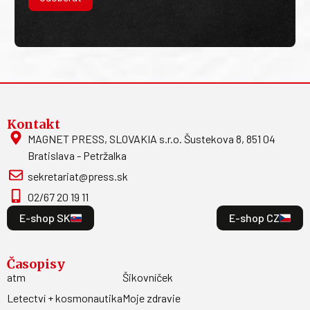
Kontakt
MAGNET PRESS, SLOVAKIA s.r.o. Šustekova 8, 851 04
Bratislava - Petržalka
sekretariat@press.sk
02/67 20 19 11
E-shop SK
E-shop CZ
Časopisy
atm
Šikovníček
Letectví + kosmonautika
Moje zdravie