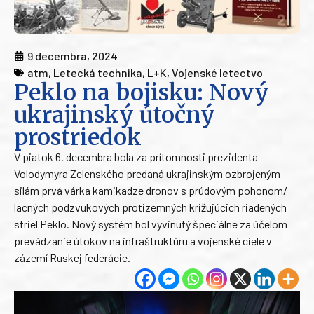
9 decembra, 2024
atm
,
Letecká technika
,
L+K
,
Vojenské letectvo
Peklo na bojisku: Nový
ukrajinský útočný
prostriedok
V piatok 6. decembra bola za prítomnosti prezidenta
Volodymyra Zelenského predaná ukrajinským ozbrojeným
silám prvá várka kamikadze dronov s prúdovým pohonom/
lacných podzvukových protizemných križujúcich riadených
striel Peklo. Nový systém bol vyvinutý špeciálne za účelom
prevádzanie útokov na infraštruktúru a vojenské ciele v
zázemí Ruskej federácie.