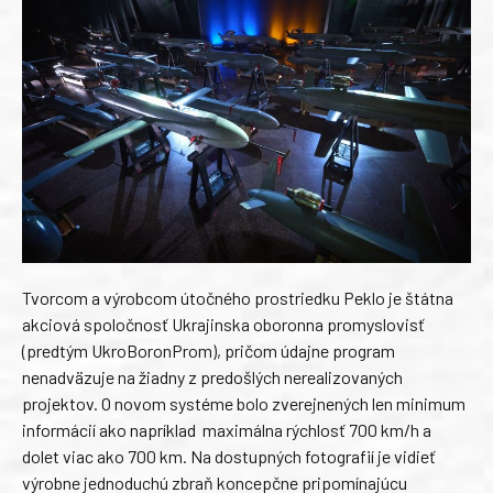
Tvorcom a výrobcom útočného prostriedku Peklo je štátna
akciová spoločnosť Ukrajinska oboronna promyslovisť
(predtým UkroBoronProm), pričom údajne program
nenadväzuje na žiadny z predošlých nerealizovaných
projektov. O novom systéme bolo zverejnených len minimum
informácií ako napríklad maximálna rýchlosť 700 km/h a
dolet viac ako 700 km. Na dostupných fotografií je vidieť
výrobne jednoduchú zbraň koncepčne pripomínajúcu