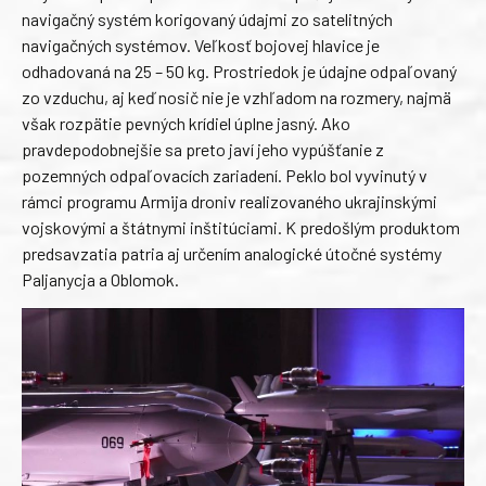
navigačný systém korigovaný údajmi zo satelitných
navigačných systémov. Veľkosť bojovej hlavice je
odhadovaná na 25 – 50 kg. Prostriedok je údajne odpaľovaný
zo vzduchu, aj keď nosič nie je vzhľadom na rozmery, najmä
však rozpätie pevných krídiel úplne jasný. Ako
pravdepodobnejšie sa preto javí jeho vypúšťanie z
pozemných odpaľovacích zariadení. Peklo bol vyvinutý v
rámci programu Armija droniv realizovaného ukrajinskými
vojskovými a štátnymi inštitúciami. K predošlým produktom
predsavzatia patria aj určením analogické útočné systémy
Paljanycja a Oblomok.