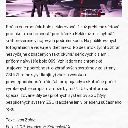
Počas ceremoniálu bolo deklarované, že už prebieha sériová
produkcia a schopnosti prostriedku Peklo už mali byť päť
krát preverené v bojových podmienkach. Na publikovaných
fotografiách a videu je vidieť niekoľko desiatok týchto zbraní
nezvyčajne označených taktickými/ sériových číslami,
pričom najvyššie bolo 069. Vzhľadom na chronické
utajovanie podrobností o zbraňových systémov zo strany
ZSU (Zbrojne syly Ukrajiny) však s vysokou
pravdepodobnosťou ide ťah propagandy a skutočné počet
vyrobených exemplárov môže byť nižší. Užívateľom sú
špecializované Sily bezpilotných systémov ZSU (Syly
bezpilotnych system ZSU) založené len v priebehu súčasného
roku.
Text: Ivan Zajac
Foto: UOP, Volodymyr Zelenskyj/ X