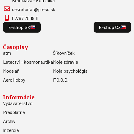
Bratislava - Petržalka
sekretariat@press.sk
02/67 20 19 11
E-shop SK
E-shop CZ
Časopisy
atm
Šikovníček
Letectví + kosmonautika
Moje zdravie
Modelář
Moja psychológia
AeroHobby
F.O.O.D.
Informácie
Vydavateľstvo
Predplatné
Archív
Inzercia