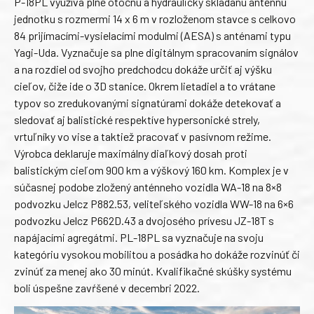
P-18PL využíva plne otočnú a hydraulicky skladanú anténnu
jednotku s rozmermi 14 x 6 m v rozloženom stavce s celkovo
84 prijímacími-vysielacími modulmi (AESA) s anténami typu
Yagi-Uda. Vyznačuje sa plne digitálnym spracovaním signálov
a na rozdiel od svojho predchodcu dokáže určiť aj výšku
cieľov, čiže ide o 3D stanice. Okrem lietadiel a to vrátane
typov so zredukovanými signatúrami dokáže detekovať a
sledovať aj balistické respektíve hypersonické strely,
vrtuľníky vo vise a taktiež pracovať v pasívnom režime.
Výrobca deklaruje maximálny diaľkový dosah proti
balistickým cieľom 900 km a výškový 160 km. Komplex je v
súčasnej podobe zložený anténneho vozidla WA-18 na 8×8
podvozku Jelcz P882.53, veliteľského vozidla WW-18 na 6×6
podvozku Jelcz P662D.43 a dvojosého prívesu JZ-18T s
napájacími agregátmi. PL-18PL sa vyznačuje na svoju
kategóriu vysokou mobilitou a posádka ho dokáže rozvinúť či
zvinúť za menej ako 30 minút. Kvalifikačné skúšky systému
boli úspešne zavŕšené v decembri 2022.