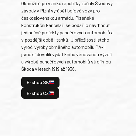
Okamžitě po vzniku republiky začaly Škodovy
Tank
závody v Plzni vyrábět bojové vozy pro
býva
československou armádu. Plzeňské
Rusk
konstrukční kanceláři se podařilo navrhnout
armá
jedinečné projekty pancéřových automobilů a
stře
v pozdější době i tanků. U příležitosti stého
při 
výročí výroby obrněného automobilu PA-II
blíz
jsme si dovolili vydat knihu věnovanou vývoji
tank
a výrobě pancéřových automobilů strojírnou
v lé
Škoda v letech 1919 až 1936.
tak 
hrdi
E-shop SK
je: 
odeh
E-shop CZ
bitv
E
E