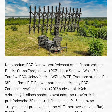
Konzorcium PGZ-Narew tvorí jedenásť spoločností vrátene
Polska Grupa Zbrojeniowa (PGZ), Huta Stalowa Wola, ZM
Tarnów, PCO, Jelcz, Mesko, WZU a WZE. Tvorcom stanice P-
18PL je firma PIT-Radwar patriaca do skupiny PGZ.
Zariadenie vyvíjané od roku 2012 bude v poľských
ozbrojených silách predstavovať nástupcu sovietskeho
prehľadového 2D radaru dlhého dosahu P-18 Laura, po
ktorých zdedil pracovné pásmo VHF (metrové vlnová dĺžka).