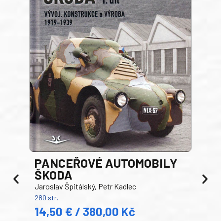
PANCEŘOVÉ AUTOMOBILY
ŠKODA
TA
Jaroslav Špitálský, Petr Kadlec
Ben
280 str.
352 s
14,50 € / 380,00 Kč
22