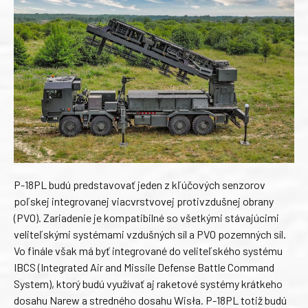
P-18PL budú predstavovať jeden z kľúčových senzorov
poľskej integrovanej viacvrstvovej protivzdušnej obrany
(PVO). Zariadenie je kompatibilné so všetkými stávajúcimi
veliteľskými systémami vzdušných síl a PVO pozemných síl.
Vo finále však má byť integrované do veliteľského systému
IBCS (Integrated Air and Missile Defense Battle Command
System), ktorý budú využívať aj raketové systémy krátkeho
dosahu Narew a stredného dosahu Wisła. P-18PL totiž budú