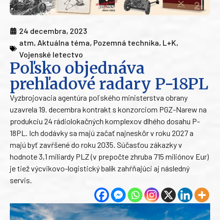
24 decembra, 2023
atm
,
Aktuálna téma
,
Pozemná technika
,
L+K
,
Vojenské letectvo
Poľsko objednáva
prehľadové radary P-18PL
Vyzbrojovacia agentúra poľského ministerstva obrany
uzavrela 19. decembra kontrakt s konzorciom PGZ-Narew na
produkciu 24 rádiolokačných komplexov dlhého dosahu P-
18PL. Ich dodávky sa majú začať najneskôr v roku 2027 a
majú byť zavŕšené do roku 2035. Súčasťou zákazky v
hodnote 3,1 miliardy PLZ (v prepočte zhruba 715 miliónov Eur)
je tiež výcvikovo-logistický balík zahŕňajúci aj následný
servis.