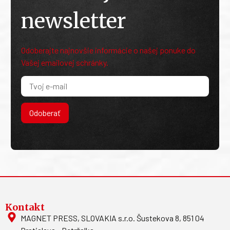
newsletter
Odoberajte najnovšie informácie o našej ponuke do
Vašej emailovej schránky.
Odoberať
Kontakt
MAGNET PRESS, SLOVAKIA s.r.o. Šustekova 8, 851 04