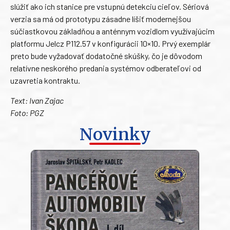
slúžiť ako ich stanice pre vstupnú detekciu cieľov. Sériová
verzia sa má od prototypu zásadne líšiť modernejšou
súčiastkovou základňou a anténnym vozidlom využívajúcim
platformu Jelcz P112.57 v konfigurácii 10×10. Prvý exemplár
preto bude vyžadovať dodatočné skúšky, čo je dôvodom
relatívne neskorého predania systémov odberateľovi od
uzavretia kontraktu.
Text: Ivan Zajac
Foto: PGZ
Novinky