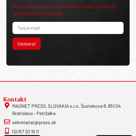
Odoberajte najnovšie informácie o našej ponuke do
Vašej emailovej schránky.
Odoberať
Kontakt
MAGNET PRESS, SLOVAKIA s.r.o. Šustekova 8, 851 04
Bratislava - Petržalka
sekretariat@press.sk
02/67 20 19 11