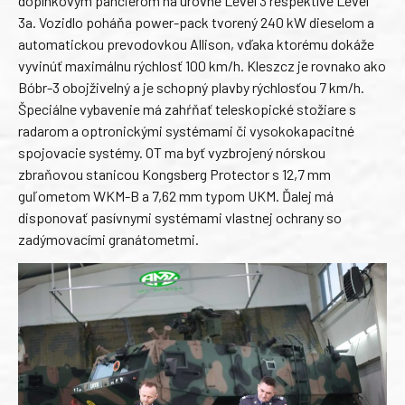
doplnkovým pancierom na úrovne Level 3 respektíve Level
3a. Vozidlo poháňa power-pack tvorený 240 kW dieselom a
automatickou prevodovkou Allison, vďaka ktorému dokáže
vyvinúť maximálnu rýchlosť 100 km/h. Kleszcz je rovnako ako
Bóbr-3 obojživelný a je schopný plavby rýchlosťou 7 km/h.
Špeciálne vybavenie má zahŕňať teleskopické stožiare s
radarom a optronickými systémami či vysokokapacitné
spojovacie systémy. OT ma byť vyzbrojený nórskou
zbraňovou stanicou Kongsberg Protector s 12,7 mm
guľometom WKM-B a 7,62 mm typom UKM. Ďalej má
disponovať pasívnymi systémami vlastnej ochrany so
zadýmovacími granátometmi.