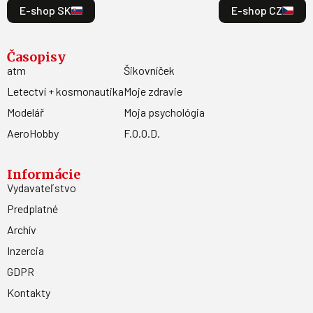
E-shop SK
E-shop CZ
Časopisy
atm
Šikovníček
Letectví + kosmonautika
Moje zdravie
Modelář
Moja psychológia
AeroHobby
F.O.O.D.
Informácie
Vydavateľstvo
Predplatné
Archív
Inzercia
GDPR
Kontakty