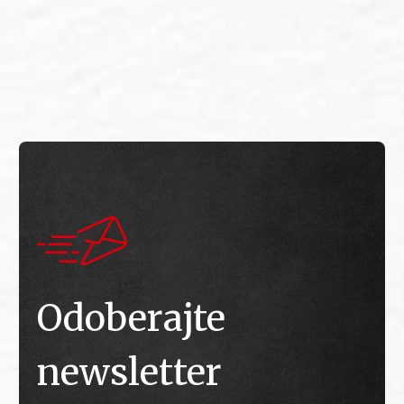
E
E
Odoberajte
newsletter