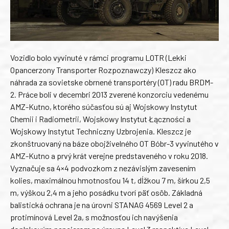
Vozidlo bolo vyvinuté v rámci programu LOTR (Lekki
Opancerzony Transporter Rozpoznawczy) Kleszcz ako
náhrada za sovietske obrnené transportéry (OT) radu BRDM-
2. Práce boli v decembri 2013 zverené konzorciu vedenému
AMZ-Kutno, ktorého súčasťou sú aj Wojskowy Instytut
Chemii i Radiometrii, Wojskowy Instytut Łączności a
Wojskowy Instytut Techniczny Uzbrojenia. Kleszcz je
zkonštruovaný na báze obojživelného OT Bóbr-3 vyvinutého v
AMZ-Kutno a prvý krát verejne predstaveného v roku 2018.
Vyznačuje sa 4×4 podvozkom z nezávislým zavesením
kolies, maximálnou hmotnosťou 14 t, dĺžkou 7 m, šírkou 2,5
m, výškou 2,4 m a jeho posádku tvorí päť osôb. Základná
balistická ochrana je na úrovni STANAG 4569 Level 2 a
protimínová Level 2a, s možnosťou ich navýšenia