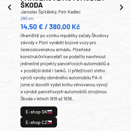
ŠKODA
TA
Jaroslav Špitálský, Petr Kadlec
Ben
280 str.
352 s
14,50 € / 380,00 Kč
22
Okamžitě po vzniku republiky začaly Škodovy
Tank
závody v Plzni vyrábět bojové vozy pro
býva
československou armádu. Plzeňské
Rusk
konstrukční kanceláři se podařilo navrhnout
armá
jedinečné projekty pancéřových automobilů a
stře
v pozdější době i tanků. U příležitosti stého
při 
výročí výroby obrněného automobilu PA-II
blíz
jsme si dovolili vydat knihu věnovanou vývoji
tank
a výrobě pancéřových automobilů strojírnou
v lé
Škoda v letech 1919 až 1936.
tak 
hrdi
E-shop SK
je: 
odeh
E-shop CZ
bitv