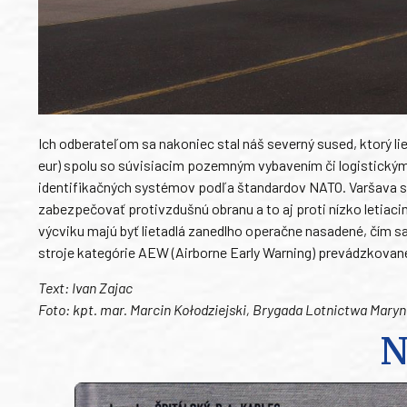
Ich odberateľom sa nakoniec stal náš severný sused, ktorý lie
eur) spolu so súvisiacim pozemným vybavením či logistickým
identifikačných systémov podľa štandardov NATO. Varšava 
zabezpečovať protivzdušnú obranu a to aj proti nízko letiac
výcviku majú byť lietadlá zanedlho operačne nasadené, čím sa 
stroje kategórie AEW (Airborne Early Warning) prevádzkovan
Text: Ivan Zajac
Foto: kpt. mar. Marcin Kołodziejski, Brygada Lotnictwa Mary
N