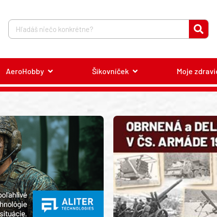
AeroHobby
Šikovníček
Moje zdravi