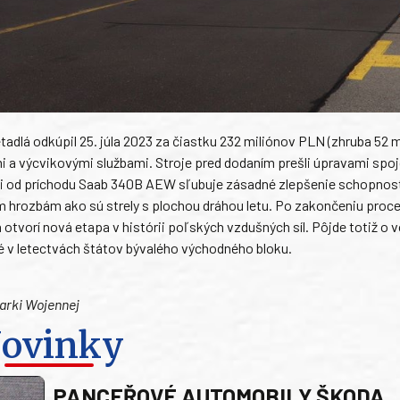
tadlá odkúpil 25. júla 2023 za čiastku 232 miliónov PLN (zhruba 52 
i a výcvikovými službami. Stroje pred dodaním prešli úpravami spo
si od príchodu Saab 340B AEW sľubuje zásadné zlepšenie schopnos
im hrozbám ako sú strely s plochou dráhou letu. Po zakončeniu proc
otvorí nová etapa v histórii poľských vzdušných síl. Pôjde totiž o 
é v letectvách štátov bývalého východného bloku.
narki Wojennej
ovinky
PANCEŘOVÉ AUTOMOBILY ŠKODA