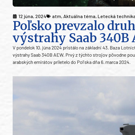
12 júna, 2024
atm
,
Aktuálna téma
,
Letecká technik
Poľsko prevzalo druh
výstrahy Saab 340B
V pondelok 10. júna 2024 pristálo na základni 43. Baza Lotni
výstrahy Saab 340B AEW. Prvý z týchto strojov pôvodne pou
arabských emirátov priletelo do Poľska dňa 6. marca 2024.