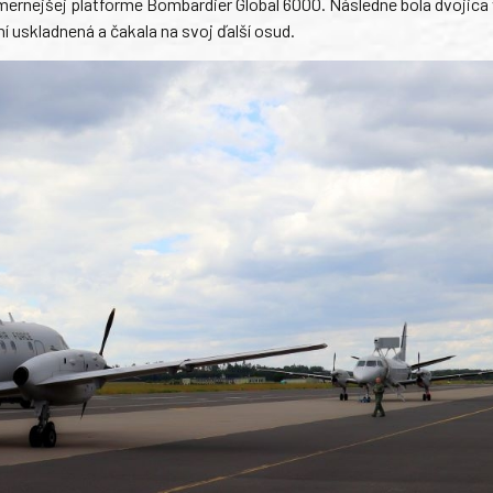
zmernejšej platforme Bombardier Global 6000. Následne bola dvojica
 uskladnená a čakala na svoj ďalší osud.