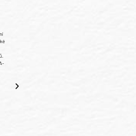
ni
ské
ů.
A-