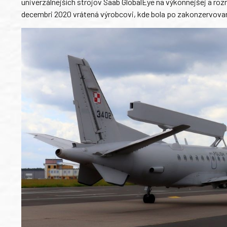
univerzálnejších strojov Saab GlobalEye na výkonnejšej a ro
decembri 2020 vrátená výrobcovi, kde bola po zakonzervovaní