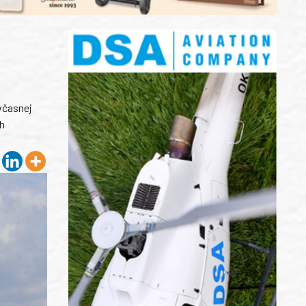
 včasnej
h