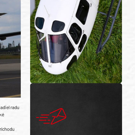
adiel radu
ké
príchodu