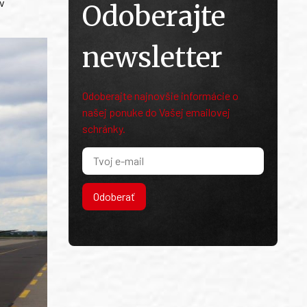
 v
Odoberajte
newsletter
Odoberajte najnovšie informácie o
našej ponuke do Vašej emailovej
schránky.
Odoberať