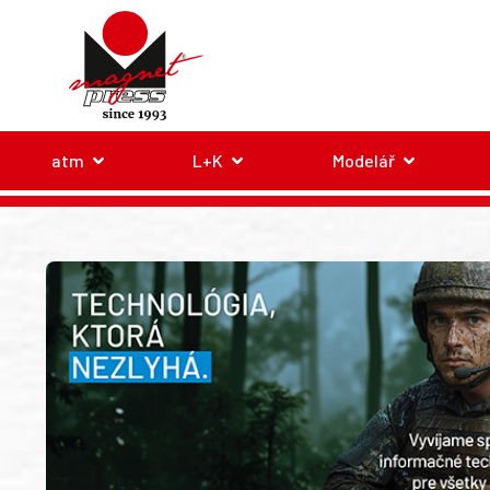
atm
L+K
Modelář