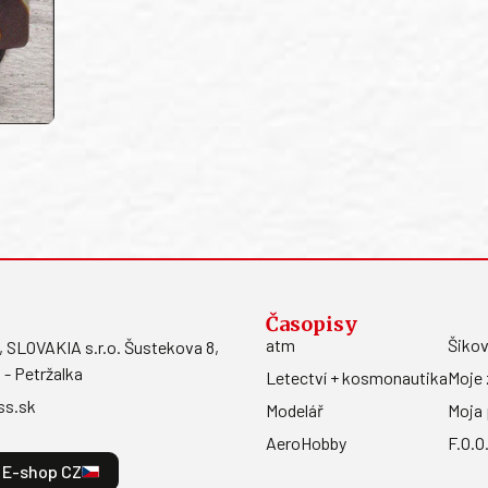
Časopisy
atm
Šikov
LOVAKIA s.r.o. Šustekova 8,
 - Petržalka
Letectví + kosmonautika
Moje 
ss.sk
Modelář
Moja 
AeroHobby
F.O.O
E-shop CZ