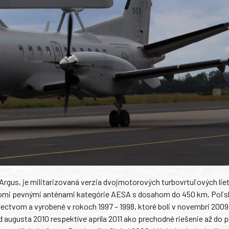
us, je militarizovaná verzia dvojmotorových turbovrtuľových liet
vomi pevnými anténami kategórie AESA s dosahom do 450 km. Poľs
ctvom a vyrobené v rokoch 1997 – 1998, ktoré boli v novembri 2009
augusta 2010 respektíve apríla 2011 ako prechodné riešenie až do 