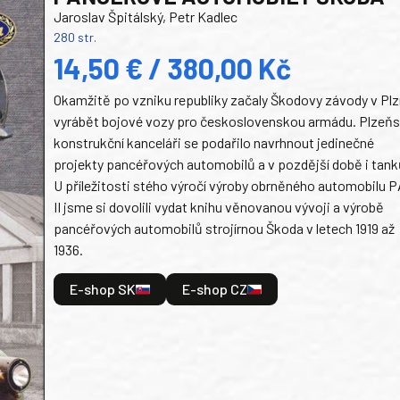
Jaroslav Špitálský, Petr Kadlec
280 str.
14,50 € / 380,00 Kč
Okamžitě po vzniku republiky začaly Škodovy závody v Plz
vyrábět bojové vozy pro československou armádu. Plzeň
konstrukční kanceláři se podařilo navrhnout jedinečné
projekty pancéřových automobilů a v pozdější době i tank
U příležitosti stého výročí výroby obrněného automobilu P
II jsme si dovolili vydat knihu věnovanou vývoji a výrobě
pancéřových automobilů strojírnou Škoda v letech 1919 až
1936.
E-shop SK
E-shop CZ