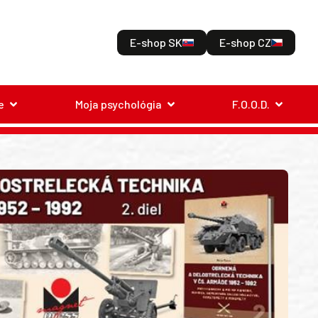
E-shop SK
E-shop CZ
e
Moja psychológia
F.O.O.D.