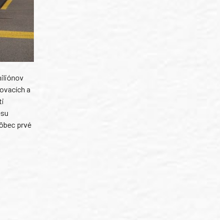
miliónov
jovacích a
ti
esu
vôbec prvé