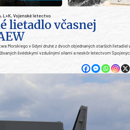
a
,
L+K
,
Vojenské letectvo
é lietadlo včasnej
 AEW
ctwa Morskiego v Gdyni druhé z dvoch objednaných starších lietadiel
žívaných švédskymi vzdušnými silami a neskôr letectvom Spojenýc