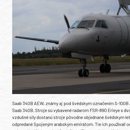
Saab 340B AEW, známy aj pod švédskym označením S-100B Arg
Saab 340B. Stroje sú vybavené radarom FSR-890 Erieye s d
vzdušné sily dostanú stroje pôvodne objednané švédskym lete
odpredané Spojeným arabským emirátom. Tie ich používali od 