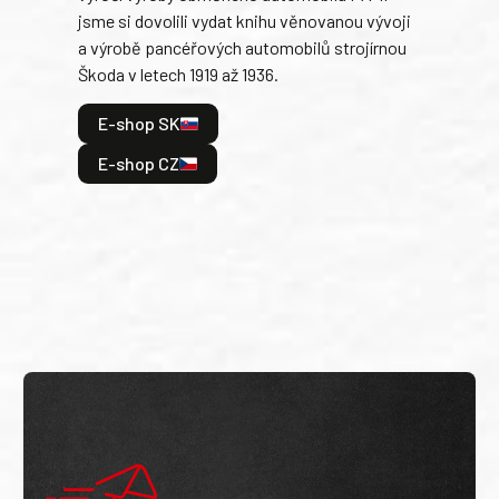
jsme si dovolili vydat knihu věnovanou vývoji
tank
a výrobě pancéřových automobilů strojírnou
v lé
Škoda v letech 1919 až 1936.
tak 
hrdi
E-shop SK
je: 
odeh
E-shop CZ
bitv
E
E