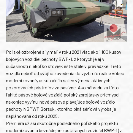
Poľské ozbrojené sily mali v roku 2021 viac ako 1 100 kusov
bojových vozidiel pechoty BWP-1, z ktorých je aj v
súčasnosti niekoľko stoviek ešte stále v prevádzke. Tieto
vozidlá neboli od svojho zavedenia do výzbroje reálne vôbec
modernizované, uskutočnila sa len výmena aktívnych
pozorovacích prístrojov za pasívne. Ako náhradu za tieto
ľahké pásové bojové vozidlá poľský zbrojársky priemysel
nakoniec vyvinul nové pásové plávajúce bojové vozidlo
pechoty NBPWP Borsuk, ktorého plná sériová výroba je
naplánovaná od roku 2025.
Premiéra už asi skutočne posledného poľského projektu
modernizovania beznádejne zastaraných vozidiel BWP-1 (v