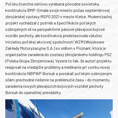
Poľsku licenčne sériovo vyrábaná pôvodne sovietska
konštrukcia BMP-1) mala svoje miesto počas septembrovej
zbrojárskej výstavy MSPO 2021 v meste Kielce. Modernizačný
projekt vychádzal z potrieb a špecifikácie poľských
ozbrojených síl na perspektívne pásové plávajúce bojové
vozidlo pechoty, ale konštrukcia predstavovala výlučnú
iniciatívu poľskej akciovej spoločnosti WZM (Wojskowe
Zakłady Motoryzacyjne S.A.) so sídlom v Poznani, ktorá je
organizačne zaradená do zostavy zbrojárskeho holdingu PGZ
(Polska Grupa Zbrojeniowa). Vyzerá to tak, že autori projektu
reagovali na vtedajšie problémy a meškanie pri vzniku novej
konštrukcie NBPWP Borsuk a ponúkali poľským ozbrojeným
silám prechodné riešenie na preklenutie času – do momentu
zaradenia nových plávajúcich bojových vozidiel pechoty
Borsuk do operačnej prevádzky.