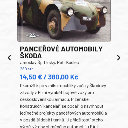
PANCEŘOVÉ AUTOMOBILY
ŠKODA
TA
Jaroslav Špitálský, Petr Kadlec
Ben
280 str.
352 s
14,50 € / 380,00 Kč
22
Okamžitě po vzniku republiky začaly Škodovy
Tank
závody v Plzni vyrábět bojové vozy pro
býva
československou armádu. Plzeňské
Rusk
konstrukční kanceláři se podařilo navrhnout
armá
jedinečné projekty pancéřových automobilů a
stře
v pozdější době i tanků. U příležitosti stého
při 
výročí výroby obrněného automobilu PA-II
blíz