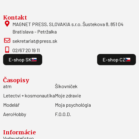
Kontakt
MAGNET PRESS, SLOVAKIA s.r.o. Šustekova 8, 851 04
Bratislava - Petržalka
sekretariat@press.sk
02/67 20 19 11
E-shop SK
E-shop CZ
Časopisy
atm
Šikovníček
Letectví + kosmonautika
Moje zdravie
Modelář
Moja psychológia
AeroHobby
F.O.O.D.
Informácie
Vydavateľstvo