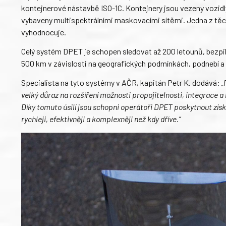
kontejnerové nástavbě ISO-1C. Kontejnery jsou vezeny vozidl
vybaveny multispektrálními maskovacími sítěmi. Jedna z těch
vyhodnocuje.
Celý systém DPET je schopen sledovat až 200 letounů, bezpil
500 km v závislosti na geografických podmínkách, podnebí a
Specialista na tyto systémy v AČR, kapitán Petr K. dodává:
„
velký důraz na rozšíření možnosti propojitelnosti, integrace a
Díky tomuto úsilí jsou schopni operátoři DPET poskytnout zís
rychleji, efektivněji a komplexněji než kdy dříve.“