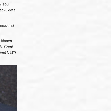
a jsou
ředku data
enosti až
l kladen
a řízení.
stémů NATO