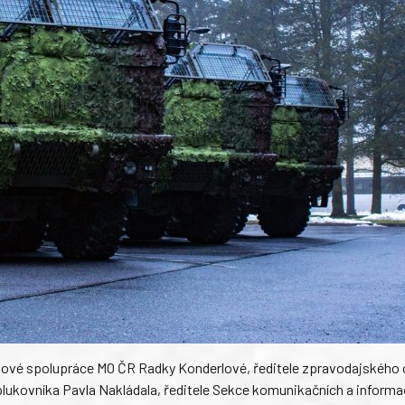
slové spolupráce MO ČR Radky Konderlové, ředitele zpravodajského
ukovníka Pavla Nakládala, ředitele Sekce komunikačních a informa