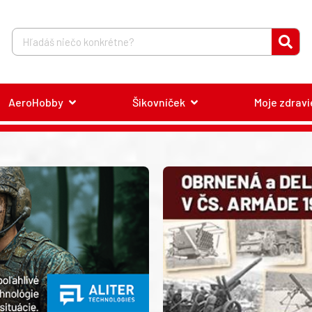
AeroHobby
Šikovníček
Moje zdravi