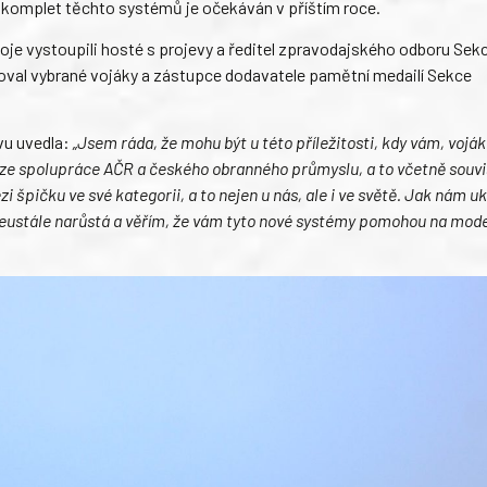
ý komplet těchto systémů je očekáván v příštím roce.
oje vystoupili hosté s projevy a ředitel zpravodajského odboru Sek
val vybrané vojáky a zástupce dodavatele pamětní medailí Sekce
vu uvedla:
„Jsem ráda, že mohu být u této příležitosti, kdy vám, vojá
 ze spolupráce AČR a českého obranného průmyslu, a to včetně souvi
i špičku ve své kategorii, a to nejen u nás, ale i ve světě. Jak nám u
neustále narůstá a věřím, že vám tyto nové systémy pomohou na mod