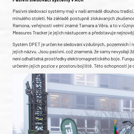
Pasivní sledovací systémy mají v naší armádě dlouhou tradici.
minulého století. Na základě postupně získávaných zkušenos
Ramona, veřejnosti velmi známé Tamara a Věra, a to v různý
Measures Tracker je jejich nástupcem a představuje nejnověj
Systém DPET je určen ke sledování vzdušných, pozemních i ná
jejich názvu. Jsou pasivní, což znamená, že samy nevysílají žád
není odhalitelná prostředky elektromagnetického boje. Fungují
určením jejich pozice v prostoru bojiště. Této schopnosti je 