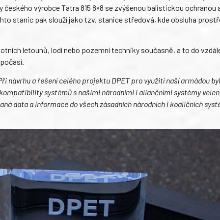
y českého výrobce Tatra 815 8×8 se zvýšenou balistickou ochranou 
to stanic pak slouží jako tzv. stanice středová, kde obsluha prost
otních letounů, lodí nebo pozemní techniky současně, a to do vzdál
 počasí.
Při návrhu a řešení celého projektu DPET pro využití naší armádou by
 kompatibility systémů s našimi národními i aliančními systémy velení 
kaná data a informace do všech zásadních národních i koaličních sy