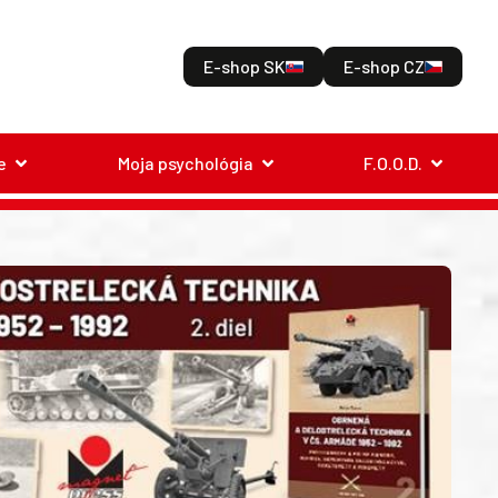
E-shop SK
E-shop CZ
e
Moja psychológia
F.O.O.D.