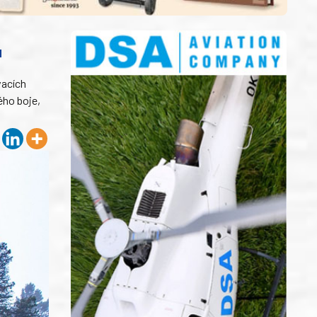
T
vacích
ého boje,