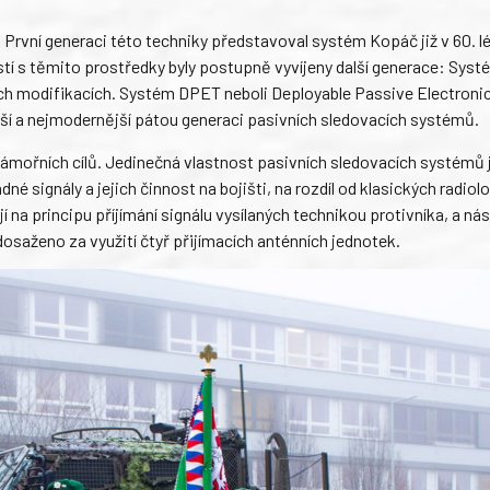
 První generaci této techniky představoval systém Kopáč již v 60. l
tí s těmito prostředky byly postupně vyvíjeny další generace: Syst
ch modifikacích. Systém DPET neboli Deployable Passive Electroni
ší a nejmodernější pátou generaci pasivních sledovacích systémů.
mořních cílů. Jedinečná vlastnost pasivních sledovacích systémů j
né signály a jejich činnost na bojišti, na rozdíl od klasických radiol
 na principu příjímání signálu vysílaných technikou protivníka, a n
dosaženo za využití čtyř přijímacích anténních jednotek.