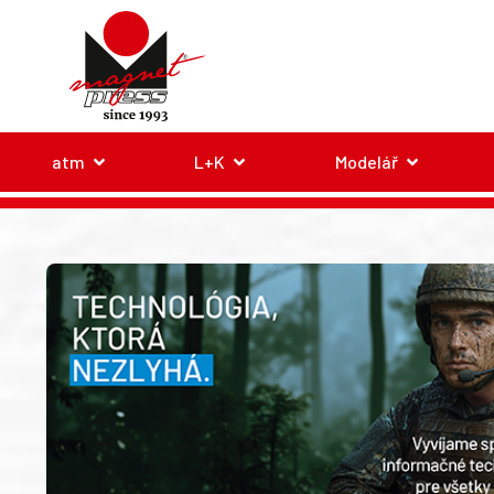
atm
L+K
Modelář