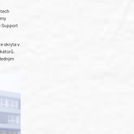
étech
émy
c Support
e skryta v
okátorů,
ásledným