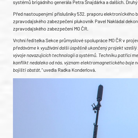
systémů brigádního generála Petra Šnajdárka a dalších. Druh
Před nastoupenými příslušníky 532. praporu elektronického b
zpravodajského zabezpečení plukovník Pavel Nakládal dekoro
zpravodajského zabezpečení MO ČR.
Vrchní ředitelka Sekce průmyslové spolupráce MO ČR v proje
předáváme k využívání další úspěšně ukončený projekt vzešlý
vývoje navazujících technologií a systémů. Techniku patřící mez
konflikt nedaleko od nás, význam elektromagnetického boje 
bojišti obstát,“
uvedla Radka Konderlová.