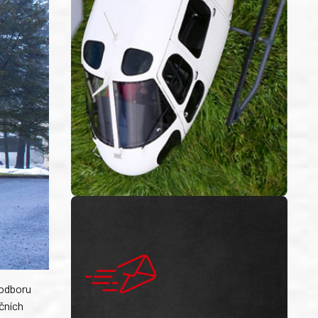
 odboru
čních