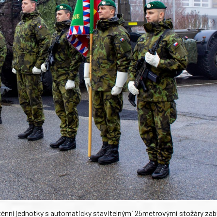
ténní jednotky s automaticky stavitelnými 25metrovými stožáry za