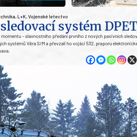
chnika
,
L+K
,
Vojenské letectvo
 sledovací systém DPE
momentu – slavnostního předání prvního z nových pasivních sledo
h systémů Věra S/M a převzali ho vojáci 532. praporu elektronick
pava.