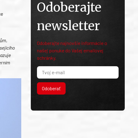
Odoberajte
ce
newsletter
kům,
Odoberajte najnovšie informácie o
sejícího
našej ponuke do Vašej emailovej
kazuje
schránky.
erním
Odoberať