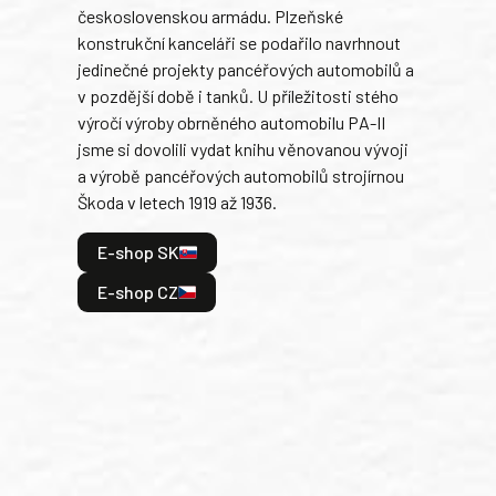
československou armádu. Plzeňské
Rusk
konstrukční kanceláři se podařilo navrhnout
armá
jedinečné projekty pancéřových automobilů a
stře
v pozdější době i tanků. U příležitosti stého
při 
výročí výroby obrněného automobilu PA-II
blíz
jsme si dovolili vydat knihu věnovanou vývoji
tank
a výrobě pancéřových automobilů strojírnou
v lé
Škoda v letech 1919 až 1936.
tak 
hrdi
E-shop SK
je: 
odeh
E-shop CZ
bitv
E
E