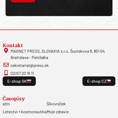
Kontakt
MAGNET PRESS, SLOVAKIA s.r.o. Šustekova 8, 851 04
Bratislava - Petržalka
sekretariat@press.sk
02/67 20 19 11
E-shop SK
E-shop CZ
Časopisy
atm
Šikovníček
Letectví + kosmonautika
Moje zdravie