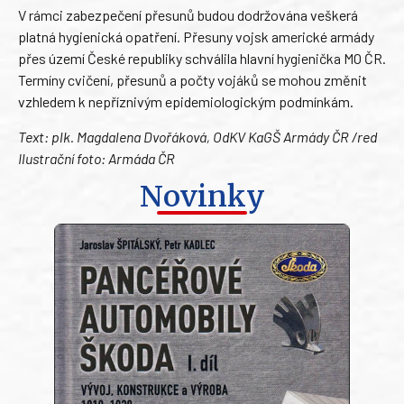
V rámci zabezpečení přesunů budou dodržována veškerá
platná hygienická opatření. Přesuny vojsk americké armády
přes území České republiky schválila hlavní hygienička MO ČR.
Termíny cvičení, přesunů a počty vojáků se mohou změnit
vzhledem k nepříznivým epidemiologickým podmínkám.
Text: plk. Magdalena Dvořáková, OdKV KaGŠ Armády ČR /red
Ilustrační foto: Armáda ČR
Novinky