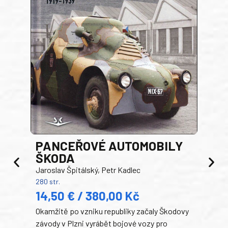
PANCEŘOVÉ AUTOMOBILY
ŠKODA
TA
Jaroslav Špitálský, Petr Kadlec
Ben
280 str.
352 s
14,50 € / 380,00 Kč
22
Okamžitě po vzniku republiky začaly Škodovy
Tank
závody v Plzni vyrábět bojové vozy pro
býva