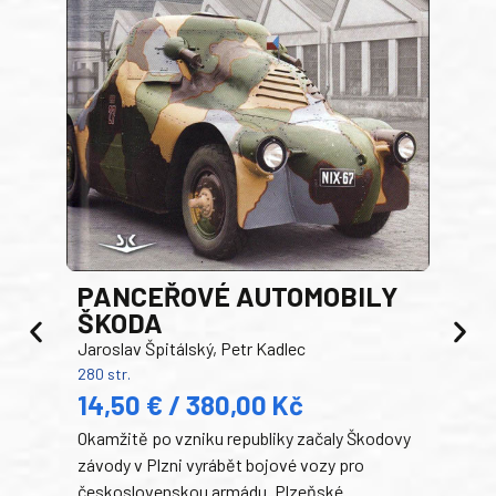
PANCEŘOVÉ AUTOMOBILY
ŠKODA
TA
Jaroslav Špitálský, Petr Kadlec
Ben
280 str.
352 s
14,50 € / 380,00 Kč
22
Okamžitě po vzniku republiky začaly Škodovy
Tank
závody v Plzni vyrábět bojové vozy pro
býva
československou armádu. Plzeňské
Rusk