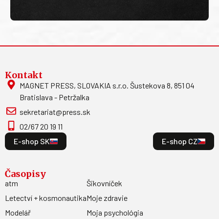
Kontakt
MAGNET PRESS, SLOVAKIA s.r.o. Šustekova 8, 851 04
Bratislava - Petržalka
sekretariat@press.sk
02/67 20 19 11
E-shop SK
E-shop CZ
Časopisy
atm
Šikovníček
Letectví + kosmonautika
Moje zdravie
Modelář
Moja psychológia