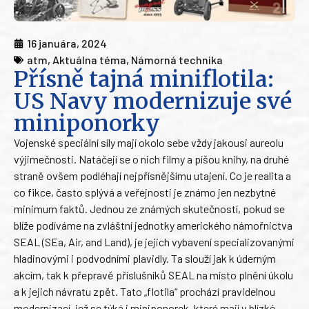
16 januára, 2024
atm
,
Aktuálna téma
,
Námorná technika
Přísně tajná miniflotila:
US Navy modernizuje své
miniponorky
Vojenské speciální síly mají okolo sebe vždy jakousi aureolu
výjimečnosti. Natáčejí se o nich filmy a píšou knihy, na druhé
straně ovšem podléhají nejpřísnějšímu utajení. Co je realita a
co fikce, často splývá a veřejnosti je známo jen nezbytné
minimum faktů. Jednou ze známých skutečností, pokud se
blíže podíváme na zvláštní jednotky amerického námořnictva
SEAL (SEa, Air, and Land), je jejich vybavení specializovanými
hladinovými i podvodními plavidly. Ta slouží jak k úderným
akcím, tak k přepravě příslušníků SEAL na místo plnění úkolu
a k jejich návratu zpět. Tato „flotila“ prochází pravidelnou
modernizací, jež se týká i miniponorek, které mají v blízké