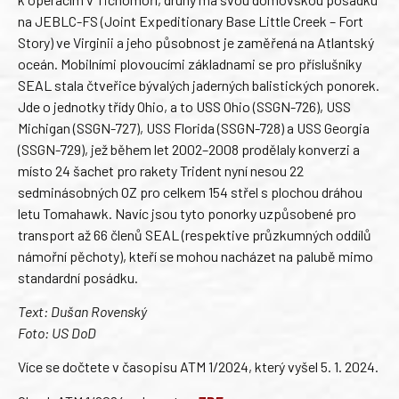
na JEBLC-FS (Joint Expeditionary Base Little Creek – Fort
Story) ve Virginii a jeho působnost je zaměřená na Atlantský
oceán. Mobilními plovoucími základnami se pro příslušníky
SEAL stala čtveřice bývalých jaderných balistických ponorek.
Jde o jednotky třídy Ohio, a to USS Ohio (SSGN-726), USS
Michigan (SSGN-727), USS Florida (SSGN-728) a USS Georgia
(SSGN-729), jež během let 2002–2008 prodělaly konverzi a
místo 24 šachet pro rakety Trident nyní nesou 22
sedminásobných OZ pro celkem 154 střel s plochou dráhou
letu Tomahawk. Navíc jsou tyto ponorky uzpůsobené pro
transport až 66 členů SEAL (respektive průzkumných oddílů
námořní pěchoty), kteří se mohou nacházet na palubě mimo
standardní posádku.
Text: Dušan Rovenský
Foto: US DoD
Více se dočtete v časopisu ATM 1/2024, který vyšel 5. 1. 2024.