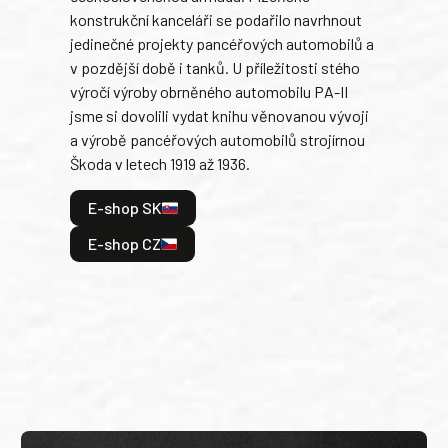
konstrukční kanceláři se podařilo navrhnout
armá
jedinečné projekty pancéřových automobilů a
stře
v pozdější době i tanků. U příležitosti stého
při 
výročí výroby obrněného automobilu PA-II
blíz
jsme si dovolili vydat knihu věnovanou vývoji
tank
a výrobě pancéřových automobilů strojírnou
v lé
Škoda v letech 1919 až 1936.
tak 
hrdi
E-shop SK
je: 
odeh
E-shop CZ
bitv
E
E