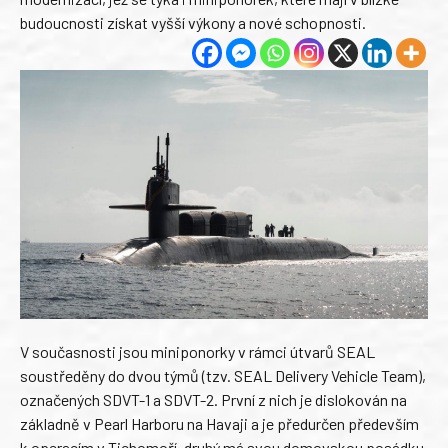
budoucnosti získat vyšší výkony a nové schopnosti.
V současnosti jsou miniponorky v rámci útvarů SEAL
soustředěny do dvou týmů (tzv. SEAL Delivery Vehicle Team),
označených SDVT-1 a SDVT-2. První z nich je dislokován na
základně v Pearl Harboru na Havaji a je předurčen především
k operacím v Tichomoří, druhý má svou domovskou posádku