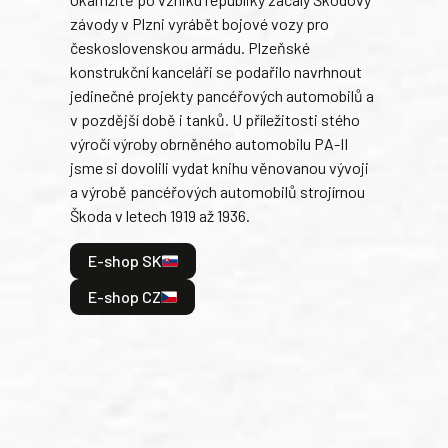
Tank
závody v Plzni vyrábět bojové vozy pro
býva
československou armádu. Plzeňské
Rusk
konstrukční kanceláři se podařilo navrhnout
armá
jedinečné projekty pancéřových automobilů a
stře
v pozdější době i tanků. U příležitosti stého
při 
výročí výroby obrněného automobilu PA-II
blíz
jsme si dovolili vydat knihu věnovanou vývoji
tank
a výrobě pancéřových automobilů strojírnou
v lé
Škoda v letech 1919 až 1936.
tak 
hrdi
E-shop SK
je: 
odeh
E-shop CZ
bitv
E
E