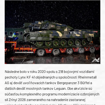
Následne bolo v roku 2020 spolu s 218 bojovými vozidlami
pechoty Lynx KF 41 objednaných u spoločnosti Rheinmetall
AG aj deväť uvoľňovacích tankov Bergepanzer 3 Büffel a
ďalších deväť mostných tankov Leguan. Obe akvizície sú
súčasťou komplexného programu modernizácie ozbrojených
síl Zrinyi 2026 zameraného na nahradenie zastaranej