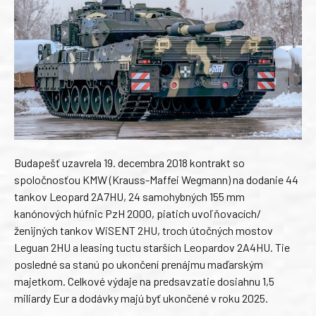
Budapešť uzavrela 19. decembra 2018 kontrakt so
spoločnosťou KMW (Krauss-Maffei Wegmann) na dodanie 44
tankov Leopard 2A7HU, 24 samohybných 155 mm
kanónových húfnic PzH 2000, piatich uvoľňovacích/
ženijných tankov WiSENT 2HU, troch útočných mostov
Leguan 2HU a leasing tuctu starších Leopardov 2A4HU. Tie
posledné sa stanú po ukončení prenájmu maďarským
majetkom. Celkové výdaje na predsavzatie dosiahnu 1,5
miliardy Eur a dodávky majú byť ukončené v roku 2025.