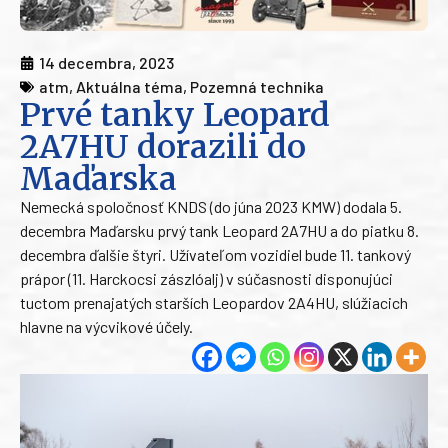
14 decembra, 2023
atm
,
Aktuálna téma
,
Pozemná technika
Prvé tanky Leopard
2A7HU dorazili do
Maďarska
Nemecká spoločnosť KNDS (do júna 2023 KMW) dodala 5.
decembra Maďarsku prvý tank Leopard 2A7HU a do piatku 8.
decembra ďalšie štyri. Užívateľom vozidiel bude 11. tankový
prápor (11. Harckocsi zászlóalj) v súčasnosti disponujúci
tuctom prenajatých starších Leopardov 2A4HU, slúžiacich
hlavne na výcvikové účely.