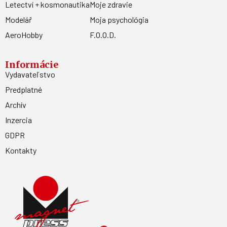
Letectví + kosmonautika
Moje zdravie
Modelář
Moja psychológia
AeroHobby
F.O.O.D.
Informácie
Vydavateľstvo
Predplatné
Archív
Inzercia
GDPR
Kontakty