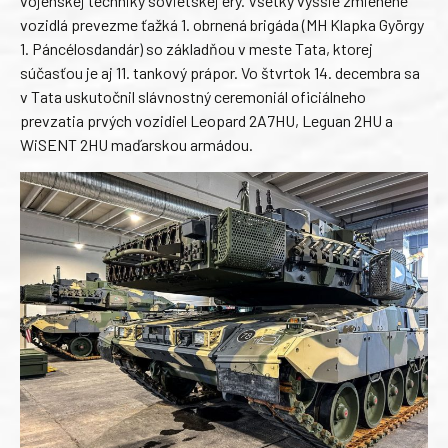
vojenskej techniky sovietskej éry. Všetky vyššie zmienené
vozidlá prevezme ťažká 1. obrnená brigáda (MH Klapka György
1. Páncélosdandár) so základňou v meste Tata, ktorej
súčasťou je aj 11. tankový prápor. Vo štvrtok 14. decembra sa
v Tata uskutočnil slávnostný ceremoniál oficiálneho
prevzatia prvých vozidiel Leopard 2A7HU, Leguan 2HU a
WiSENT 2HU maďarskou armádou.