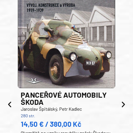
PANCEŘOVÉ AUTOMOBILY
ŠKODA
TA
Jaroslav Špitálský, Petr Kadlec
Ben
280 str.
352 s
14,50 € / 380,00 Kč
22
Okamžitě po vzniku republiky začaly Škodovy