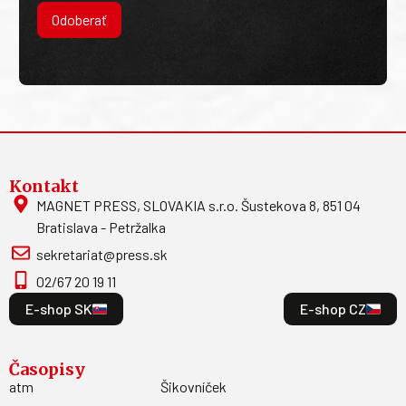
Odoberať
Kontakt
MAGNET PRESS, SLOVAKIA s.r.o. Šustekova 8, 851 04
Bratislava - Petržalka
sekretariat@press.sk
02/67 20 19 11
E-shop SK
E-shop CZ
Časopisy
atm
Šikovníček