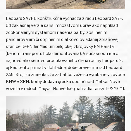
Leopard 2A7HU konštrukčne vychádza z radu Leopard 2A7+.
Od základnej verzie sa líši množstvom úprav ako napríklad
zdokonaleným systémom riadenia paľby, zosilnením
pancierovaním či doplnením diaľkovo ovládanej zbraňovej
stanice DeFNder Medium belgickej zbrojovky FN Herstal
(behom transportu bola demontovaná). V súčasnosti ide o
najnovšieho sériovo produkovaného člena rodiny Leopard 2,
aj keď tento primát v dohľadnej dobe prevezme rad Leopard
2A8. Stojí za zmienku, že zatiaľ čo veže sú vyrábané v závode
KMW v SRN, korby dodáva grécka spoločnosť Metka. Nové
vozidlá v radoch Magyar Honvédség nahradia tanky T-72M/ M1.