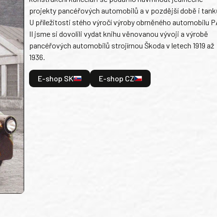
projekty pancéřových automobilů a v pozdější době i tank
U příležitosti stého výročí výroby obrněného automobilu P
II jsme si dovolili vydat knihu věnovanou vývoji a výrobě
pancéřových automobilů strojírnou Škoda v letech 1919 až
1936.
E-shop SK
E-shop CZ