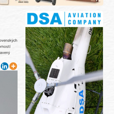
slovenských
ornosti
bavený