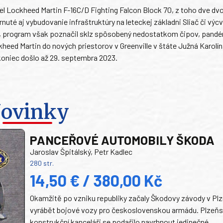
iel Lockheed Martin F-16C/D Fighting Falcon Block 70, z toho dve d
nuté aj vybudovanie infraštruktúry na leteckej základni Sliač či výcv
22, program však poznačil sklz spôsobený nedostatkom čipov, pand
heed Martin do nových priestorov v Greenville v štáte Južná Karolín
koniec došlo až 29. septembra 2023.
ovinky
PANCEŘOVÉ AUTOMOBILY ŠKODA
Jaroslav Špitálský, Petr Kadlec
280 str.
14,50 € / 380,00 Kč
Okamžitě po vzniku republiky začaly Škodovy závody v Plz
vyrábět bojové vozy pro československou armádu. Plzeň
konstrukční kanceláři se podařilo navrhnout jedinečné