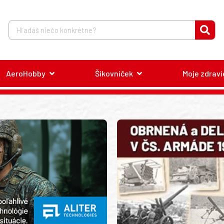
AeroHobby
Šikovníček
Moje zdravi