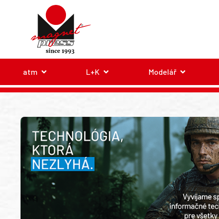
atm
L+K
Modelář