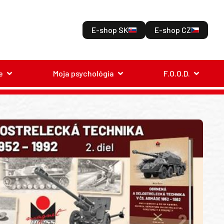
E-shop SK
E-shop CZ
e
Moja psychológia
F.O.O.D.