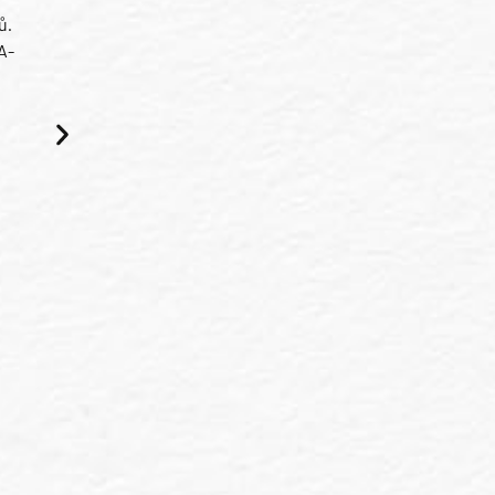
ů.
A-