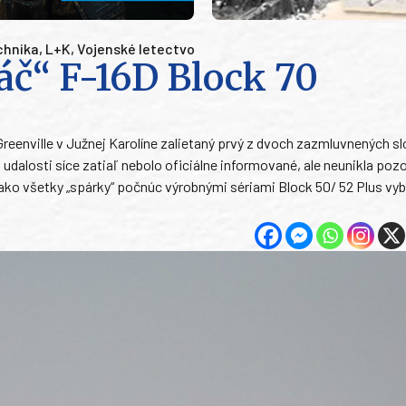
chnika
,
L+K
,
Vojenské letectvo
áč“ F-16D Block 70
 Greenville v Južnej Karolíne zalietaný prvý z dvoch zazmluvnených 
udalosti síce zatiaľ nebolo oficiálne informované, ale neunikla poz
 ako všetky „spárky“ počnúc výrobnými sériami Block 50/ 52 Plus vy