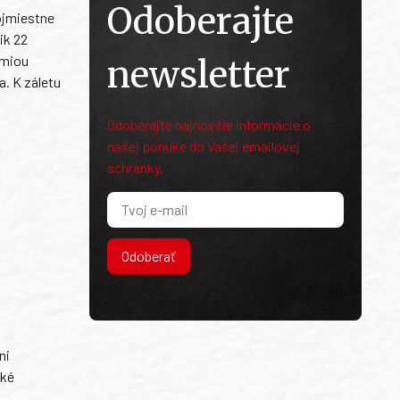
Odoberajte
vojmiestne
ik 22
émiou
newsletter
a. K záletu
Odoberajte najnovšie informácie o
našej ponuke do Vašej emailovej
schránky.
Odoberať
ni
ské