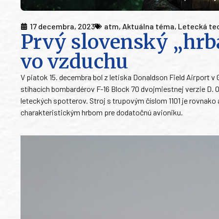
17 decembra, 2023
atm
,
Aktuálna téma
,
Letecká te
Prvý slovenský „hrb
vo vzduchu
V piatok 15. decembra bol z letiska Donaldson Field Airport v
stíhacích bombardérov F-16 Block 70 dvojmiestnej verzie D. O 
leteckých spotterov. Stroj s trupovým číslom 1101 je rovnako
charakteristickým hrbom pre dodatočnú avioniku.