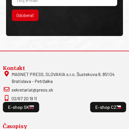
Odoberať
Kontakt
MAGNET PRESS, SLOVAKIA s.r.o. Šustekova 8, 851 04
Bratislava - Petržalka
sekretariat@press.sk
02/67 20 19 11
E-shop SK
E-shop CZ
Časopisy