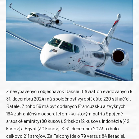
Z nevybavených objednávok Dassault Aviation evidovaných k
31. decembru 2024 má spoločnosť vyrobiť ešte 220 stíhačiek
Rafale. Z toho 56 má byť dodaných Francúzsku a zvyšných
164 zahraničným odberateľom, ku ktorým patria Spojené
arabské emiráty (80 kusov), Srbsko (12 kusov), Indonézia (42
kusov) a Egypt (30 kusov). K 31. decembru 2023 to bolo
celkovo 211 strojov. Za Falcony ide o 79 versus 84 lietadiel.