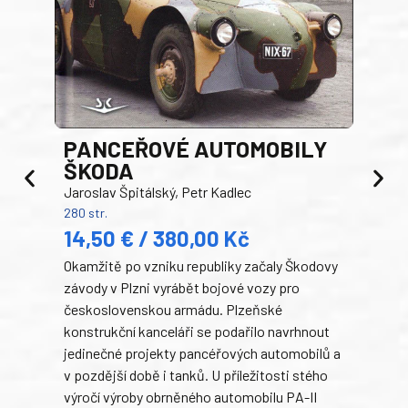
PANCEŘOVÉ AUTOMOBILY
ŠKODA
TA
Jaroslav Špitálský, Petr Kadlec
Ben
280 str.
352 s
14,50 € / 380,00 Kč
22
Okamžitě po vzniku republiky začaly Škodovy
Tank
závody v Plzni vyrábět bojové vozy pro
býva
československou armádu. Plzeňské
Rusk
konstrukční kanceláři se podařilo navrhnout
armá
jedinečné projekty pancéřových automobilů a
stře
v pozdější době i tanků. U příležitosti stého
při 
výročí výroby obrněného automobilu PA-II
blíz