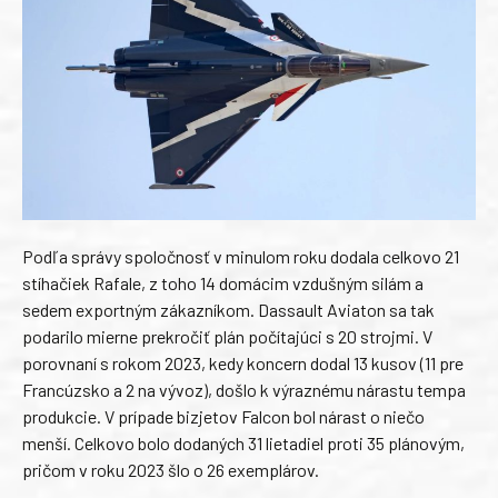
Podľa správy spoločnosť v minulom roku dodala celkovo 21
stíhačiek Rafale, z toho 14 domácim vzdušným silám a
sedem exportným zákazníkom. Dassault Aviaton sa tak
podarilo mierne prekročiť plán počítajúci s 20 strojmi. V
porovnaní s rokom 2023, kedy koncern dodal 13 kusov (11 pre
Francúzsko a 2 na vývoz), došlo k výraznému nárastu tempa
produkcie. V prípade bizjetov Falcon bol nárast o niečo
menší. Celkovo bolo dodaných 31 lietadiel proti 35 plánovým,
pričom v roku 2023 šlo o 26 exemplárov.