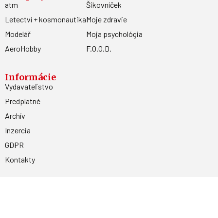
atm
Šikovníček
Letectví + kosmonautika
Moje zdravie
Modelář
Moja psychológia
AeroHobby
F.O.O.D.
Informácie
Vydavateľstvo
Predplatné
Archív
Inzercia
GDPR
Kontakty