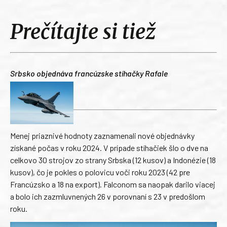
Prečítajte si tiež
Srbsko objednáva francúzske stíhačky Rafale
Menej priaznivé hodnoty zaznamenali nové objednávky
získané počas v roku 2024. V prípade stíhačiek šlo o dve na
celkovo 30 strojov zo strany Srbska (12 kusov) a Indonézie (18
kusov), čo je pokles o polovicu voči roku 2023 (42 pre
Francúzsko a 18 na export). Falconom sa naopak darilo viacej
a bolo ich zazmluvnených 26 v porovnaní s 23 v predošlom
roku.