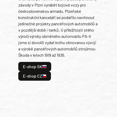
závody v Plzni vyrábět bojové vozy pro
býva
československou armádu. Plzeňské
Rusk
konstrukční kanceláři se podařilo navrhnout
armá
jedinečné projekty pancéřových automobilů a
stře
v pozdější době i tanků. U příležitosti stého
při 
výročí výroby obrněného automobilu PA-II
blíz
jsme si dovolili vydat knihu věnovanou vývoji
tank
a výrobě pancéřových automobilů strojírnou
v lé
Škoda v letech 1919 až 1936.
tak 
hrdi
E-shop SK
je: 
odeh
E-shop CZ
bitv
E
E