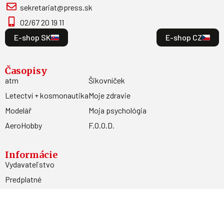
sekretariat@press.sk
02/67 20 19 11
E-shop SK
E-shop CZ
Časopisy
atm
Šikovníček
Letectví + kosmonautika
Moje zdravie
Modelář
Moja psychológia
AeroHobby
F.O.O.D.
Informácie
Vydavateľstvo
Predplatné
Archív
Inzercia