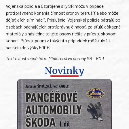
Vojenská polícia a Ozbrojené sily SR môžu v prípade
protiprávneho konania činnosť dronov prerušiť alebo môže
dôjsť k ich eliminácii. Príslušníci Vojenskej polície pátrajú po
osobách páchajúcich protiprávnu činnosť, zaisťujú dôkazné
materiály a následne takéto osoby riešia v priestupkovom
konaní. Priestupcom v takýchto prípadoch môžu uložiť
sankciu do výšky 500€.
Text a ilustračné foto: Ministerstvo obrany SR – KOd
Novinky