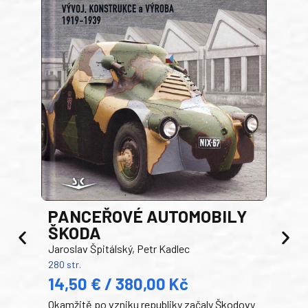
PANCEŘOVÉ AUTOMOBILY
ŠKODA
TA
Jaroslav Špitálský, Petr Kadlec
Ben
280 str.
352 s
14,50 € / 380,00 Kč
22
Okamžitě po vzniku republiky začaly Škodovy
Tank