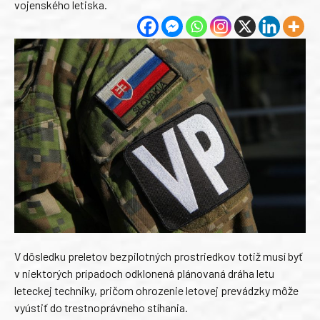
vojenského letiska.
V dôsledku preletov bezpilotných prostriedkov totiž musí byť
v niektorých prípadoch odklonená plánovaná dráha letu
leteckej techniky, pričom ohrozenie letovej prevádzky môže
vyústiť do trestnoprávneho stíhania.