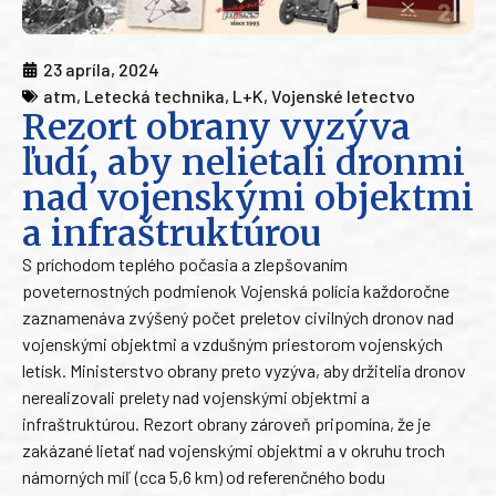
23 apríla, 2024
atm
,
Letecká technika
,
L+K
,
Vojenské letectvo
Rezort obrany vyzýva
ľudí, aby nelietali dronmi
nad vojenskými objektmi
a infraštruktúrou
S príchodom teplého počasia a zlepšovaním
poveternostných podmienok Vojenská polícia každoročne
zaznamenáva zvýšený počet preletov civilných dronov nad
vojenskými objektmi a vzdušným priestorom vojenských
letísk. Ministerstvo obrany preto vyzýva, aby držitelia dronov
nerealizovali prelety nad vojenskými objektmi a
infraštruktúrou. Rezort obrany zároveň pripomína, že je
zakázané lietať nad vojenskými objektmi a v okruhu troch
námorných míľ (cca 5,6 km) od referenčného bodu